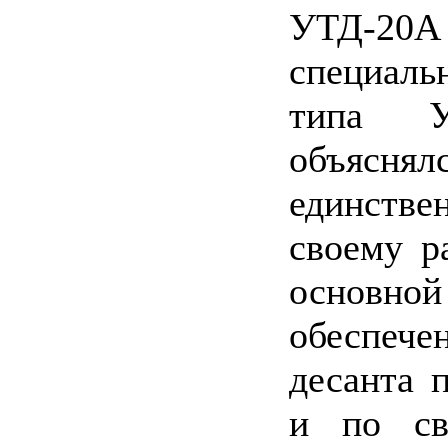
УТД-20А 
специаль
типа У
объяснял
единстве
своему р
основн
обеспече
десанта 
и по св