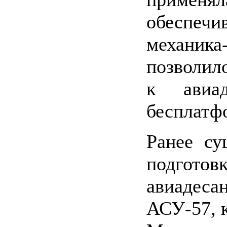
обеспечи
механика
позволил
к авиад
бесплатф
Ранее су
подгот
авиадес
АСУ-57, 