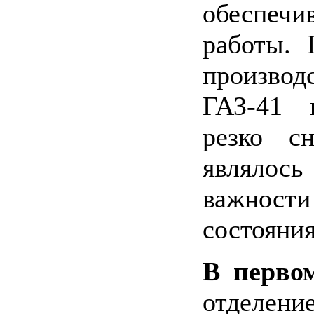
обеспеч
работы.
производ
ГАЗ-41 
резко с
являло
важнос
состояния
В перво
отделен