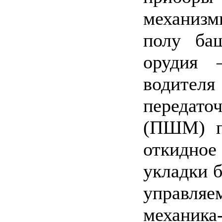
механиз
полу баш
орудия 
водителя
передато
(ПШМ) п
откидно
укладки б
управля
механик