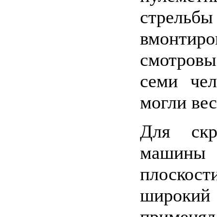
стрель
вмонти
смотровы
семи чел
могли вес
Для скр
машины
плоско
широки
применял