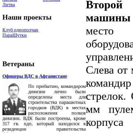
Второй
Литва
машины
Наши проекты
место 
Клуб однополчан
ПараШутки
оборуд
управлен
Ветераны
Слева от 
Офицеры ВДС в Афганистане
команди
По прибытию, командиром
дивизии лично были
стрелок.
определены места для
строительства парашютных
мм пуле
городков (ВДК) в местах
расположения полков
корпус
дивизии. ВДК были построены, кроме
317 гв. пдп, который находился в
резиденции правительства