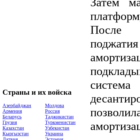
Затем м
платформу
После о
поджа
аморти
подклад
систем
Страны и их войска
десанти
Азербайджан
Молдова
позво
Армения
Россия
Беларусь
Таджикистан
амортиза
Грузия
Туркменистан
Казахстан
Узбекистан
Кыргызстан
Украина
Латвия
Эстония