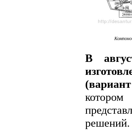
Компонов
В авгу
изготов
(вариант
котором
предста
решени