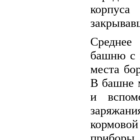
корпу
закрывав
Среднее
башню с 
места бор
В башне 
и вспом
заряжани
кормовой
приборы