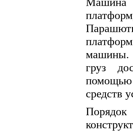
Машина 
платфо
Парашю
платфор
машины.
груз до
помощь
средств у
Порядок 
констр