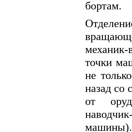
бортам.
Отделен
вращающ
механик-
точки ма
не тольк
назад со 
от ору
наводчи
машины).