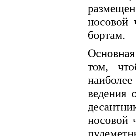
размещен
носовой 
бортам.
Основная
том, что
наиболее
ведения 
десантн
носовой 
пулеметн