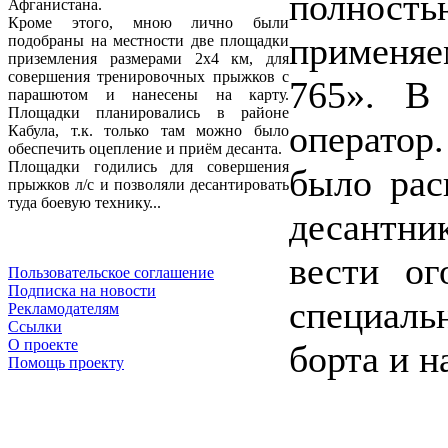
полнос
Афганистана.
Кроме этого, мною лично были
применя
подобраны на местности две площадки
приземления размерами 2х4 км, для
совершения тренировочных прыжков с
765». В
парашютом и нанесены на карту.
Площадки планировались в районе
оператор
Кабула, т.к. только там можно было
обеспечить оцепление и приём десанта.
Площадки годились для совершения
было рас
прыжков л/с и позволяли десантировать
туда боевую технику...
десантни
вести ог
Пользовательское соглашение
Подписка на новости
специаль
Рекламодателям
Ссылки
О проекте
борта и н
Помощь проекту