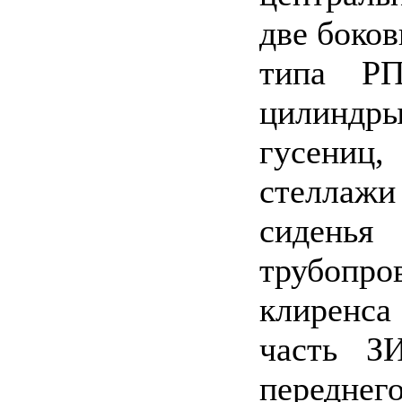
две боко
типа РП
цилинд
гусениц,
стеллаж
сидень
трубопро
клиренса
часть З
переднег