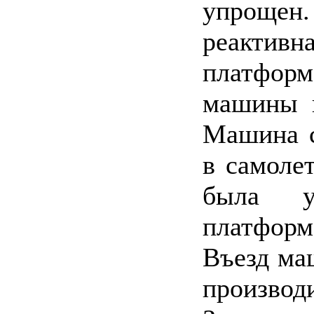
упрощен
реактив
платформ
машины и
Машина с
в самолет
была ус
платформ
Въезд ма
производ