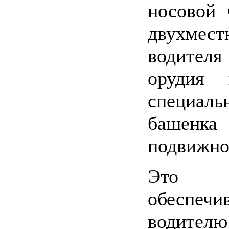
носовой 
двухмест
водителя
орудия
специал
башенка
подвижно
Это к
обеспечи
водител