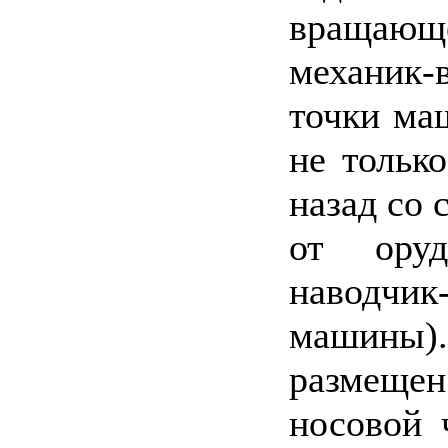
вращающ
механик-
точки ма
не тольк
назад со 
от ору
наводчи
машины).
размещен
носовой 