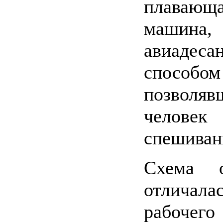
плавающ
машина
авиаде
способ
позволяв
челове
спешиван
Схема 
отличала
рабочего