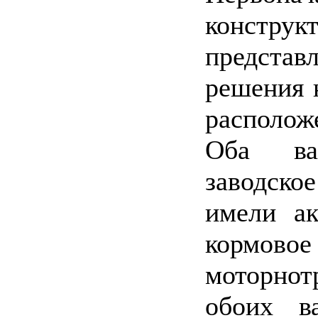
констру
предст
решения 
располож
Оба ва
заводско
имели ак
корм
моторнот
обоих в