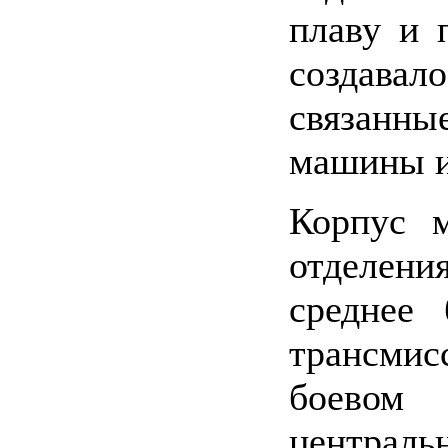
плаву и 
создав
связанн
машины и
Корпус 
отделени
среднее 
трансмис
боевом 
централь