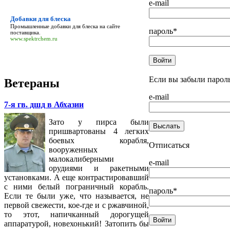
e-mail
Добавки для блеска
Промышленные
добавки для блеска
на сайте
пароль
*
поставщика.
www.spektrchem.ru
Если вы забыли парол
Ветераны
e-mail
7-я гв. дшд в Абхазии
Зато у пирса были
пришвартованы 4 легких
боевых корабля,
Отписаться
вооруженных
малокалиберными
e-mail
орудиями и ракетными
установками. А еще контрастировавший
с ними белый пограничный корабль.
пароль
*
Если те были уже, что называется, не
первой свежести, кое-где и с ржавчиной,
то этот, напичканный дорогущей
аппаратурой, новехонький! Затопить бы