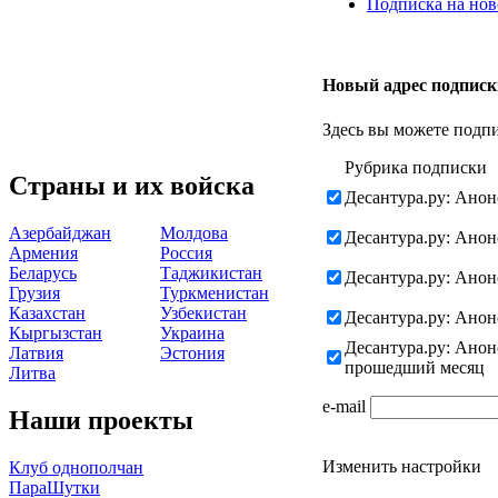
Подписка на нов
Новый адрес подписк
Здесь вы можете подпи
Рубрика подписки
Страны и их войска
Десантура.ру: Анон
Азербайджан
Молдова
Десантура.ру: Ано
Армения
Россия
Беларусь
Таджикистан
Десантура.ру: Ано
Грузия
Туркменистан
Казахстан
Узбекистан
Десантура.ру: Анон
Кыргызстан
Украина
Десантура.ру: Ано
Латвия
Эстония
прошедший месяц
Литва
e-mail
Наши проекты
Изменить настройки
Клуб однополчан
ПараШутки