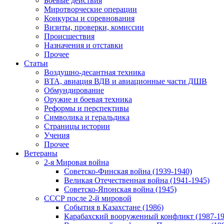
Боевые действия
Миротворческие операции
Конкурсы и соревнования
Визиты, проверки, комиссии
Происшествия
Назначения и отставки
Прочее
Статьи
Воздушно-десантная техника
ВТА, авиация ВДВ и авиационные части ДШВ
Обмундирование
Оружие и боевая техника
Реформы и перспективы
Символика и геральдика
Страницы истории
Учения
Прочее
Ветераны
2-я Мировая война
Советско-Финская война (1939-1940)
Великая Отечественная война (1941-1945)
Советско-Японская война (1945)
СССР после 2-й мировой
События в Казахстане (1986)
Карабахский вооруженный конфликт (1987-19