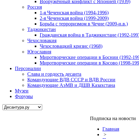
Вооружённый конфликт с Японией (1939)
Россия
1-я Чеченская война (1994-1996)
2-я Чеченская война (1999-2009)
Борьба с терроризмом в Чечне (2009-н.в.)
Таджикистан
Гражданская война в Таджикистане (1992-199
Чехословакия
Чехословацкий кризис (1968)
Югославия
Миротворческие операции в Боснии (1992-19
Миротворческие операции в Косово (1998-199
Персоналии
Слава и гордость десанта
Командующие ВДВ СССР и ВДВ России
Командующие АэМВ и ДШВ Казахстана
Музеи
Форумы
Подписка на новости
Главная
>