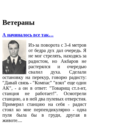
Ветераны
А начиналось все так…
Из-за поворота с 3-4 метров
от бедра дух дал очередь. Я
не мог стрелять, находясь за
радистом, но Акбаров не
растерялся и очередью
свалил духа. Сделали
остановку на перекур, говорю радисту:
"Давай связь - "Компас" "взял" еще один
АК", - а он в ответ: "Товарищ ст.л-нт,
станция не работает!". Осмотрели
станцию, а в ней два пулевых отверстия.
Примерил станцию на себя - радист
стоял ко мне перпендикулярно - одна
пуля была бы в груди, другая в
животе....