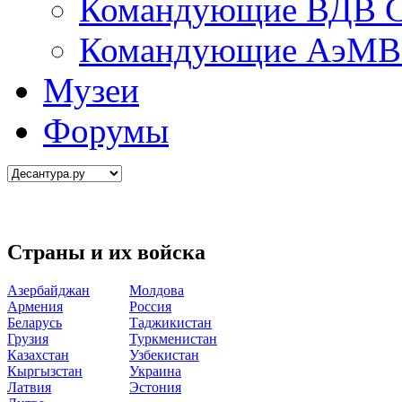
Командующие ВДВ С
Командующие АэМВ 
Музеи
Форумы
Страны и их войска
Азербайджан
Молдова
Армения
Россия
Беларусь
Таджикистан
Грузия
Туркменистан
Казахстан
Узбекистан
Кыргызстан
Украина
Латвия
Эстония