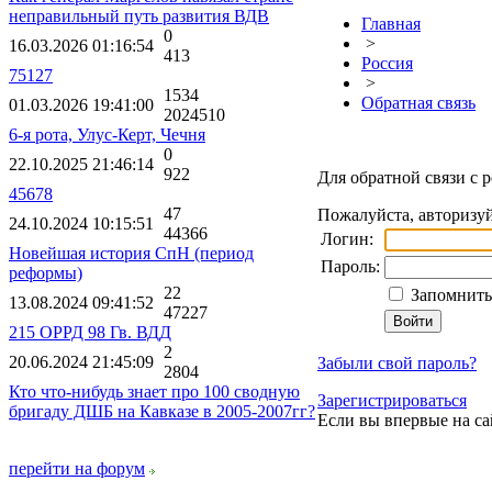
неправильный путь развития ВДВ
Главная
0
>
16.03.2026 01:16:54
413
Россия
75127
>
1534
Обратная связь
01.03.2026 19:41:00
2024510
6-я рота, Улус-Керт, Чечня
0
22.10.2025 21:46:14
922
Для обратной связи с 
45678
47
Пожалуйста, авторизуй
24.10.2024 10:15:51
44366
Логин:
Новейшая история СпН (период
Пароль:
реформы)
22
Запомнить 
13.08.2024 09:41:52
47227
215 ОРРД 98 Гв. ВДД
2
20.06.2024 21:45:09
Забыли свой пароль?
2804
Кто что-нибудь знает про 100 сводную
Зарегистрироваться
бригаду ДШБ на Кавказе в 2005-2007гг?
Если вы впервые на са
перейти на форум