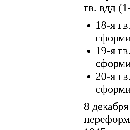
гв. вдд (
18-я г
сформир
19-я г
сформир
20-я г
сформир
8 декабря
переформ