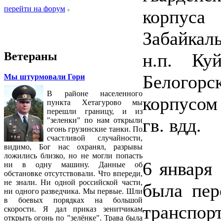
перейти на форум
корпуса
Забайкал
Ветераны
н.п. Ку
Белогорс
Мы штурмовали Гори
В районе населенного
корпусом
пункта Хетагурово мы
перешли границу, и из
гв. вдд.
"зеленки" по нам открыли
огонь грузинские танки. По
счастливой случайности,
видимо, Бог нас охранял, разрывы
ложились близко, но не могли попасть
6 января 
ни в одну машину. Данные об
обстановке отсутствовали. Что впереди,
не знали. Ни одной российской части,
была пер
ни одного разведчика. Мы первые. Шли
в боевых порядках на большой
транспор
скорости. Я дал приказ зенитчикам
открыть огонь по "зелёнке". Трава была