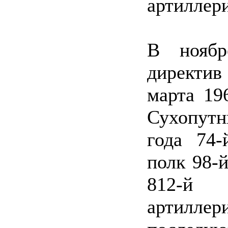
артиллери
В ноябр
директив
марта 19
Сухопутн
года 74-
полк 98-
812-й 
артилл