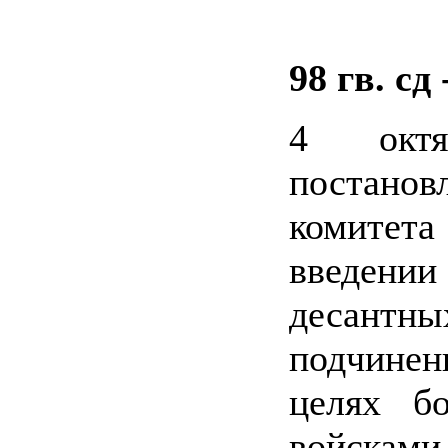
98 гв. сд 
4 окт
постан
комитет
введени
десантн
подчине
целях бо
войсками