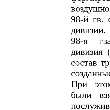
воздушно
98-й гв.
дивизии.
98-я гва
дивизия 
состав т
созданны
При это
были вз
послужив