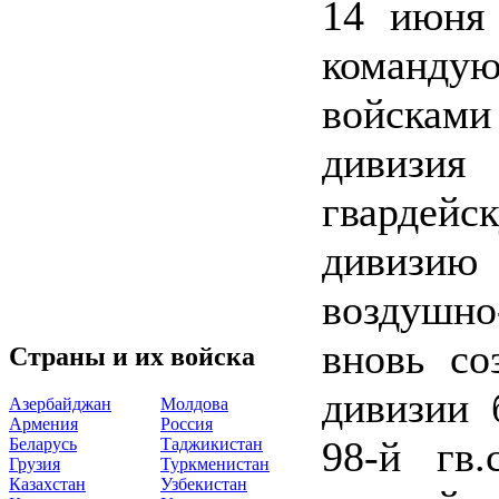
14 июня
команду
войсками
дивизи
гварде
дивизию 
воздушно
вновь со
Страны и их войска
дивизии 
Азербайджан
Молдова
Армения
Россия
98-й гв
Беларусь
Таджикистан
Грузия
Туркменистан
Казахстан
Узбекистан