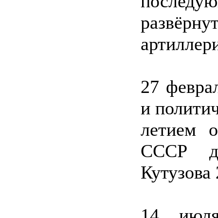
послед
развёр
артиллер
27 феврал
и политич
летием 
СССР ди
Кутузова 
14 июл