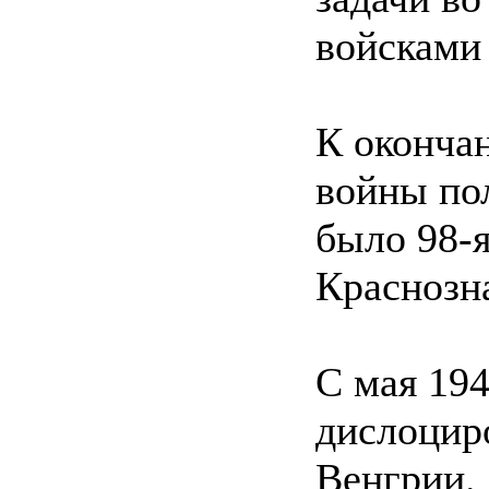
войсками
К оконча
войны по
было 98-я
Краснозн
С мая 194
дислоциро
Венгрии.