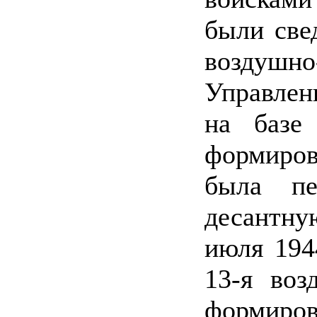
были све
воздушн
Управле
на базе
формиров
была пе
десантн
июля 194
13-я воз
формиров