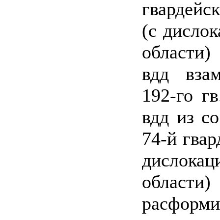
гвардейс
(с дисло
области)
вдд вза
192-го гв
вдд из со
74-й гвар
дислокац
обла
расформи