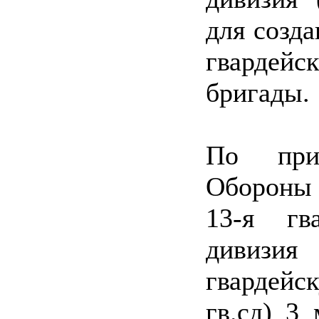
для созда
гварде
бригады.
По при
Обороны 
13-я гва
дивизия
гвардейс
гв.сд) 3