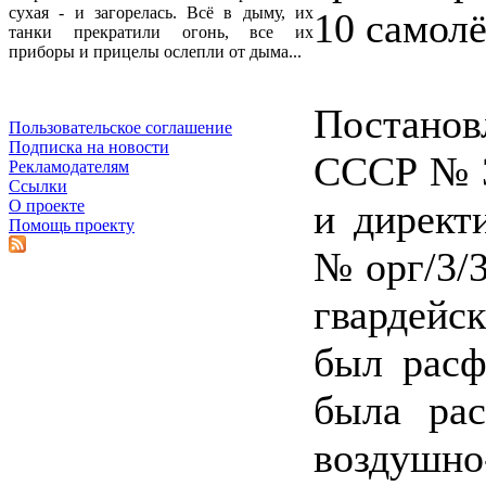
сухая - и загорелась. Всё в дыму, их
10 самолё
танки прекратили огонь, все их
приборы и прицелы ослепли от дыма...
Постано
Пользовательское соглашение
Подписка на новости
СССР № 3
Рекламодателям
Ссылки
и дирек
О проекте
Помощь проекту
№ орг/3/3
гвардейс
был расф
была рас
воздушно