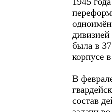
1945 года
переформи
одноимён
дивизией 
была в 37
корпусе в
В феврале
гвардейск
состав д
задачи во