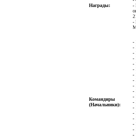
Награды:
-
о
2
-
М
-
-
-
-
-
-
-
-
-
-
-
Командиры
-
(Начальники):
-
-
-
-
-
-