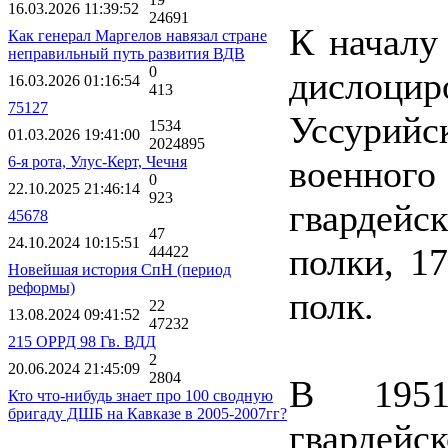
16.03.2026 11:39:52
24691
К началу 
Как генерал Маргелов навязал стране
неправильный путь развития ВДВ
0
дислоц
16.03.2026 01:16:54
413
75127
Уссурий
1534
01.03.2026 19:41:00
2024895
6-я рота, Улус-Керт, Чечня
военного 
0
22.10.2025 21:46:14
923
гвардей
45678
47
24.10.2024 10:15:51
полки, 1
44422
Новейшая история СпН (период
реформы)
полк.
22
13.08.2024 09:41:52
47232
215 ОРРД 98 Гв. ВДД
2
20.06.2024 21:45:09
2804
В 1951
Кто что-нибудь знает про 100 сводную
бригаду ДШБ на Кавказе в 2005-2007гг?
гвардей