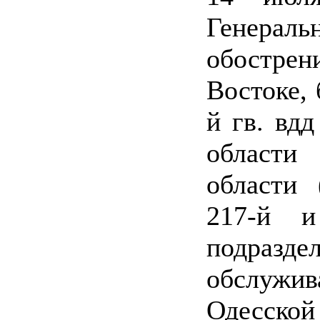
Генераль
обостре
Востоке, 
й гв. вд
области
области 
217-й 
подраз
обслужи
Одесско