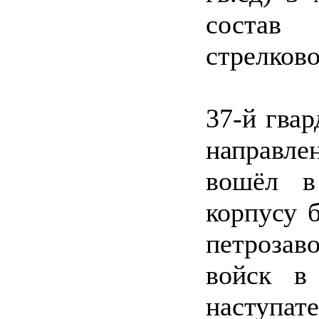
состав 
стрелково
37-й гва
направл
вошёл в
корпусу 
петрозав
войск в 
наступат