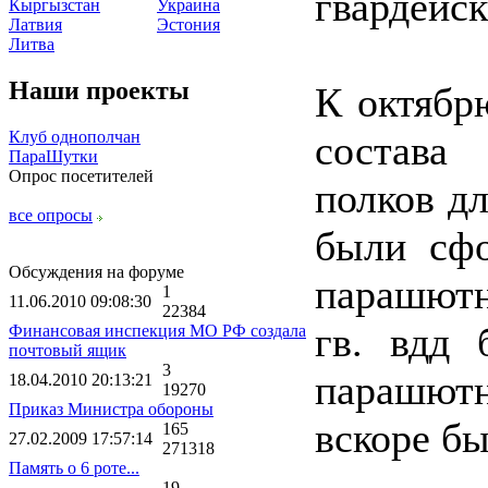
гвардейск
Кыргызстан
Украина
Латвия
Эстония
Литва
Наши проекты
К октябр
Клуб однополчан
состава
ПараШутки
Опрос посетителей
полков д
все опросы
были сфо
Обсуждения на форуме
парашютн
1
11.06.2010 09:08:30
22384
гв. вдд 
Финансовая инспекция МО РФ создала
почтовый ящик
3
парашют
18.04.2010 20:13:21
19270
Приказ Министра обороны
вскоре б
165
27.02.2009 17:57:14
271318
Память о 6 роте...
19