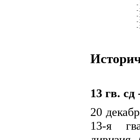
-
-
-
-
-
Историч
13 гв. сд 
20 декаб
13-я гва
дивизия 