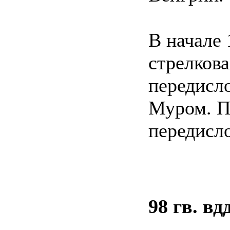
В начале 
стрелкова
передисло
Муром. П
передисл
98 гв. вд