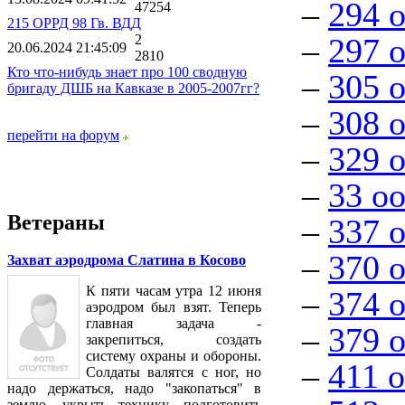
–
294 
47254
215 ОРРД 98 Гв. ВДД
2
–
297 
20.06.2024 21:45:09
2810
Кто что-нибудь знает про 100 сводную
–
305 
бригаду ДШБ на Кавказе в 2005-2007гг?
–
308 
перейти на форум
–
329 
–
33 о
Ветераны
–
337 
–
370 
Захват аэродрома Слатина в Косово
К пяти часам утра 12 июня
–
374 
аэродром был взят. Теперь
главная задача -
–
379 
закрепиться, создать
систему охраны и обороны.
–
411 
Солдаты валятся с ног, но
надо держаться, надо "закопаться" в
землю, укрыть технику, подготовить