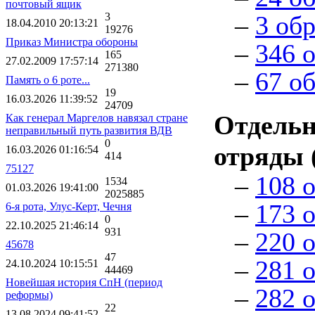
почтовый ящик
3
–
3 об
18.04.2010 20:13:21
19276
Приказ Министра обороны
–
346 
165
27.02.2009 17:57:14
271380
–
67 о
Память о 6 роте...
19
16.03.2026 11:39:52
24709
Отдель
Как генерал Маргелов навязал стране
неправильный путь развития ВДВ
0
отряды 
16.03.2026 01:16:54
414
75127
–
108 
1534
01.03.2026 19:41:00
2025885
–
173 
6-я рота, Улус-Керт, Чечня
0
22.10.2025 21:46:14
931
–
220 
45678
47
–
281 
24.10.2024 10:15:51
44469
Новейшая история СпН (период
–
282 
реформы)
22
13.08.2024 09:41:52