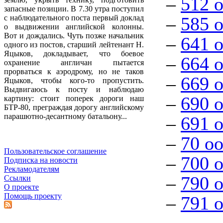
–
512 
запасные позиции. В 7.30 утра поступил
–
585 
с наблюдательного поста первый доклад
о выдвижении английской колонны.
Вот и дождались. Чуть позже начальник
–
641 
одного из постов, старший лейтенант Н.
Яцыков, докладывает, что боевое
–
664 
охранение англичан пытается
прорваться к аэродрому, но не таков
–
669 
Яцыков, чтобы кого-то пропустить.
Выдвигаюсь к посту и наблюдаю
–
690 
картину: стоит поперек дороги наш
БТР-80, преграждая дорогу английскому
парашютно-десантному батальону...
–
691 
–
70 о
Пользовательское соглашение
–
700 
Подписка на новости
Рекламодателям
–
790 
Ссылки
О проекте
Помощь проекту
–
791 