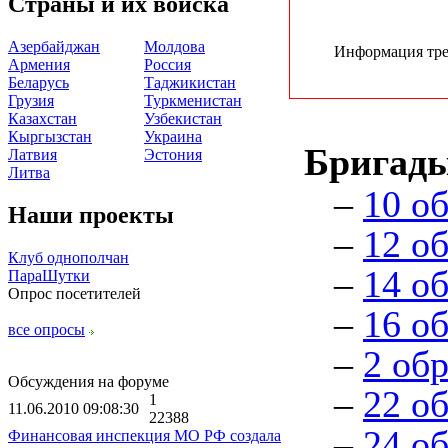
Страны и их войска
Азербайджан
Молдова
Информация треб
Армения
Россия
Беларусь
Таджикистан
Грузия
Туркменистан
Казахстан
Узбекистан
Кыргызстан
Украина
Бригады
Латвия
Эстония
Литва
–
10 о
Наши проекты
–
12 о
Клуб однополчан
–
14 о
ПараШутки
Опрос посетителей
–
16 о
все опросы
–
2 об
Обсуждения на форуме
–
22 о
1
11.06.2010 09:08:30
22388
–
24 о
Финансовая инспекция МО РФ создала