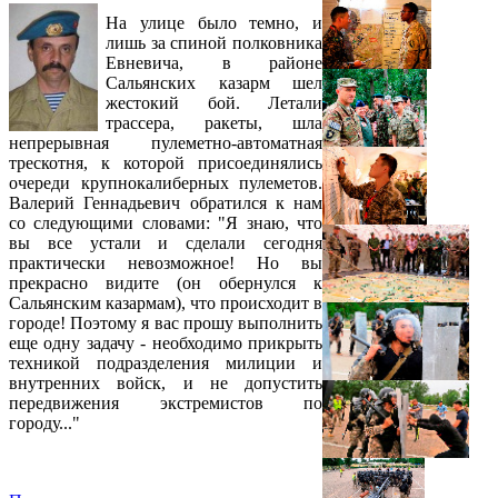
На улице было темно, и
лишь за спиной полковника
Евневича, в районе
Сальянских казарм шел
жестокий бой. Летали
трассера, ракеты, шла
непрерывная пулеметно-автоматная
трескотня, к которой присоединялись
очереди крупнокалиберных пулеметов.
Валерий Геннадьевич обратился к нам
со следующими словами: "Я знаю, что
вы все устали и сделали сегодня
практически невозможное! Но вы
прекрасно видите (он обернулся к
Сальянским казармам), что происходит в
городе! Поэтому я вас прошу выполнить
еще одну задачу - необходимо прикрыть
техникой подразделения милиции и
внутренних войск, и не допустить
передвижения экстремистов по
городу..."