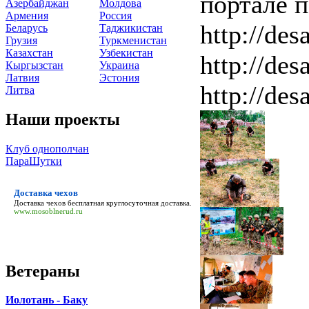
портале 
Азербайджан
Молдова
Армения
Россия
http://des
Беларусь
Таджикистан
Грузия
Туркменистан
Казахстан
Узбекистан
http://des
Кыргызстан
Украина
Латвия
Эстония
http://des
Литва
Наши проекты
Клуб однополчан
ПараШутки
Доставка чехов
Доставка чехов
бесплатная круглосуточная доставка.
www.mosoblnerud.ru
Ветераны
Иолотань - Баку