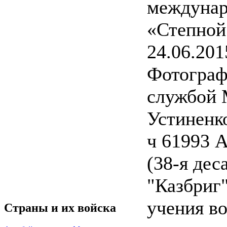
междунар
«Степной
24.06.201
Фотограф
службой 
Устиненк
ч 61993 
(38-я де
"Казбриг"
учения в
Страны и их войска