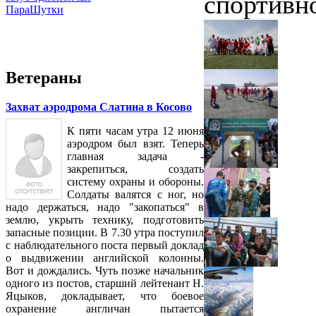
спортивн
ПараШутки
Ветераны
Захват аэродрома Слатина в Косово
К пяти часам утра 12 июня
аэродром был взят. Теперь
главная задача -
закрепиться, создать
систему охраны и обороны.
Солдаты валятся с ног, но
надо держаться, надо "закопаться" в
землю, укрыть технику, подготовить
запасные позиции. В 7.30 утра поступил
с наблюдательного поста первый доклад
о выдвижении английской колонны.
Вот и дождались. Чуть позже начальник
одного из постов, старший лейтенант Н.
Яцыков, докладывает, что боевое
охранение англичан пытается