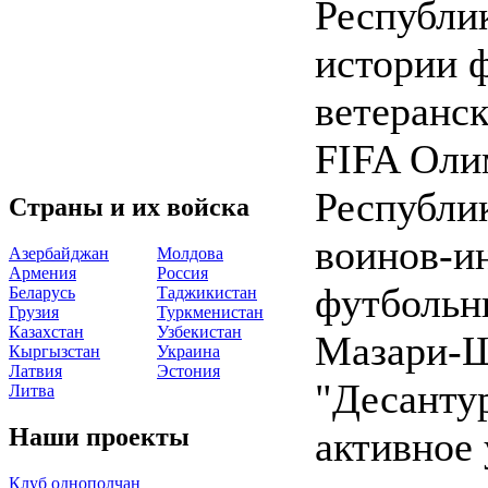
Республи
истории 
ветеранск
FIFA Оли
Республи
Страны и их войска
воинов-и
Азербайджан
Молдова
Армения
Россия
футбольн
Беларусь
Таджикистан
Грузия
Туркменистан
Казахстан
Узбекистан
Мазари-Ш
Кыргызстан
Украина
Латвия
Эстония
"Десанту
Литва
Наши проекты
активное 
Клуб однополчан