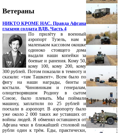
Ветераны
НИКТО КРОМЕ НАС. Правда Афгана
глазами солдата ВДВ. Часть 4
По прилёту в военный
аэропорт Тузель, нам в
маленьком кассовом окошке
одиноко стоящего дома
выдали наши копейки за
боевые и ранения. Кому 50,
кому 100, кому 200, кому
300 рублей. Потом показали в темноту и
сказали: «там Ташкент». Всем было по
фигу на наши награды, бинты и
костыли. Чиновникам и генералам,
олицетворявшим Родину в сытом
Союзе, было плевать. Мы поймали
машину, заплатили по 25 рублей и
поехали в аэропорт. В аэропорту было
уже около 2 000 таких же уставших от
войны людей. Я обменял оставшиеся от
Афгана чеки в ближайшей столовой на
рубли один к трём. Еды, практически,