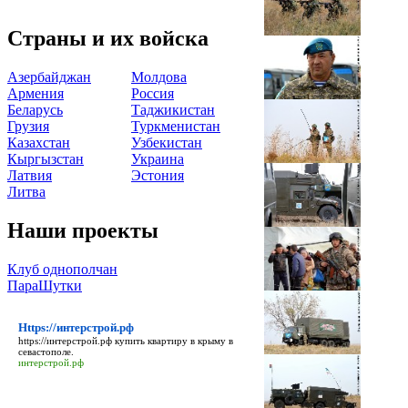
Страны и их войска
Азербайджан
Молдова
Армения
Россия
Беларусь
Таджикистан
Грузия
Туркменистан
Казахстан
Узбекистан
Кыргызстан
Украина
Латвия
Эстония
Литва
Наши проекты
Клуб однополчан
ПараШутки
Https://интерстрой.рф
https://интерстрой.рф
купить квартиру в крыму в
севастополе.
интерстрой.рф