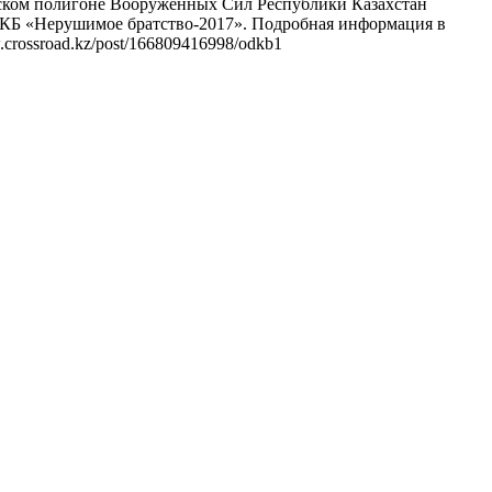
ийском полигоне Вооруженных Сил Республики Казахстан
ДКБ «Нерушимое братство-2017». Подробная информация в
ssroad.kz/post/166809416998/odkb1