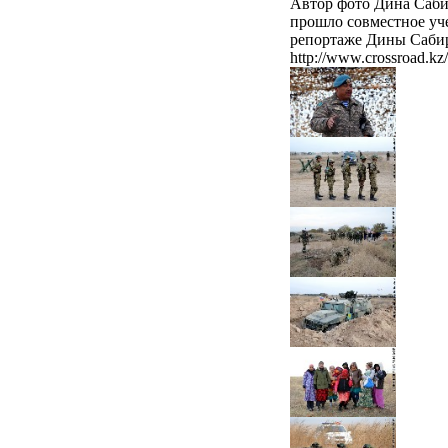
Автор фото Дина Саби
прошло совместное уч
репортаже Дины Саби
http://www.crossroad.k