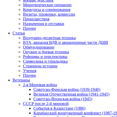
Боевые действия
Миротворческие операции
Конкурсы и соревнования
Визиты, проверки, комиссии
Происшествия
Назначения и отставки
Прочее
Статьи
Воздушно-десантная техника
ВТА, авиация ВДВ и авиационные части ДШВ
Обмундирование
Оружие и боевая техника
Реформы и перспективы
Символика и геральдика
Страницы истории
Учения
Прочее
Ветераны
2-я Мировая война
Советско-Финская война (1939-1940)
Великая Отечественная война (1941-1945)
Советско-Японская война (1945)
СССР после 2-й мировой
События в Казахстане (1986)
Карабахский вооруженный конфликт (1987-19