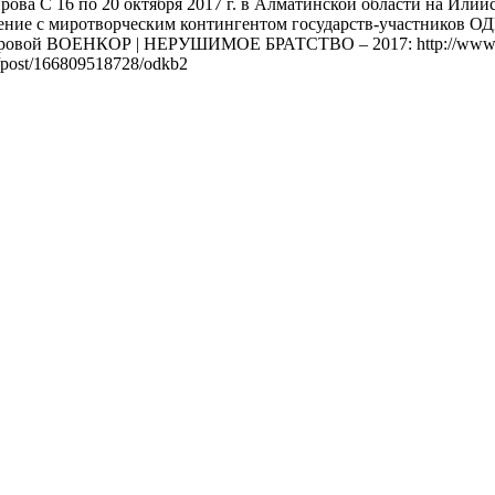
рова С 16 по 20 октября 2017 г. в Алматинской области на Ил
ение с миротворческим контингентом государств-участников О
ровой ВОЕНКОР | НЕРУШИМОЕ БРАТСТВО – 2017: http://www.cro
z/post/166809518728/odkb2