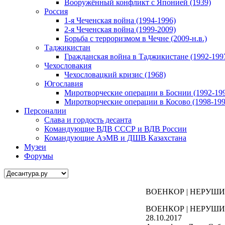
Вооружённый конфликт с Японией (1939)
Россия
1-я Чеченская война (1994-1996)
2-я Чеченская война (1999-2009)
Борьба с терроризмом в Чечне (2009-н.в.)
Таджикистан
Гражданская война в Таджикистане (1992-199
Чехословакия
Чехословацкий кризис (1968)
Югославия
Миротворческие операции в Боснии (1992-19
Миротворческие операции в Косово (1998-199
Персоналии
Слава и гордость десанта
Командующие ВДВ СССР и ВДВ России
Командующие АэМВ и ДШВ Казахстана
Музеи
Форумы
ВОЕНКОР | НЕРУШИ
ВОЕНКОР | НЕРУШИ
28.10.2017