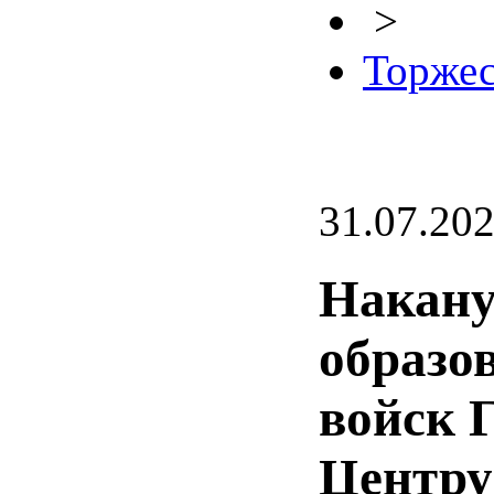
>
Торжес
31.07.20
Накану
образо
войск 
Центру