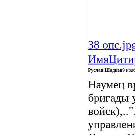
38 опс.jp
Имя
Цити
Руслан Шадиев
9 ноя
Наумец вр
бригады 
войск),..
управлен