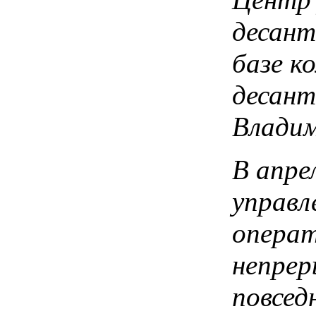
десант
базе к
десант
Владим
В апре
управл
операт
непрер
повсед