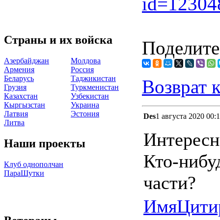
id=1230
Страны и их войска
Поделите
Азербайджан
Молдова
Армения
Россия
Беларусь
Таджикистан
Возврат 
Грузия
Туркменистан
Казахстан
Узбекистан
Кыргызстан
Украина
Латвия
Эстония
Des
1 августа 2020 00:
Литва
Интересн
Наши проекты
Кто-нибу
Клуб однополчан
ПараШутки
части?
Имя
Цити