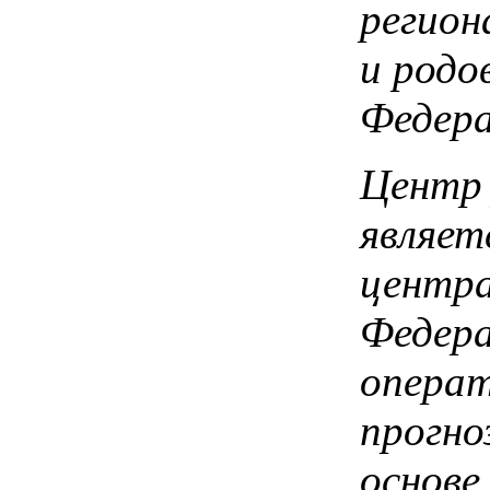
регион
и родо
Федера
Центр 
являет
центра
Федера
операт
прогно
основе