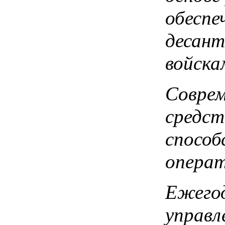
обеспе
десант
войска
Соврем
средст
способ
операт
Ежегод
управл