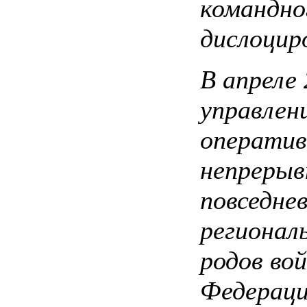
командно
дислоцир
В апреле
управлен
оператив
непрерыв
повседне
регионал
родов во
Федераци