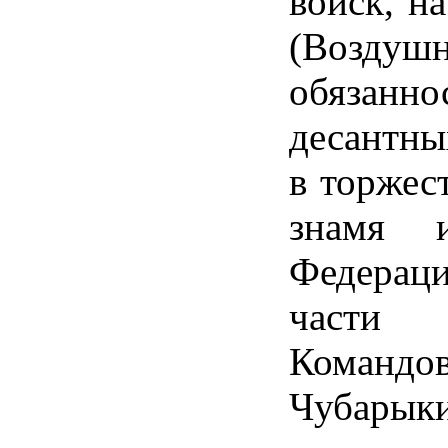
войск, н
(Воздуш
обязанн
десантны
в торжес
знамя 
Федерац
части 
Команд
Чубарыки