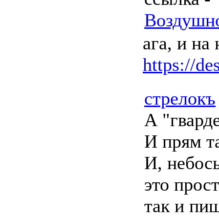
Воздушно
ага, и на
https://de
стрелокъ
А "гварде
И прям т
И, небос
это прос
так и пи