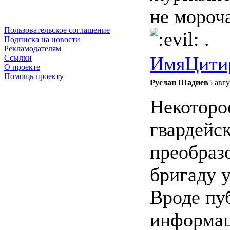
не мороч
Пользовательское соглашение
.
Подписка на новости
Рекламодателям
Имя
Цити
Ссылки
О проекте
Помощь проекту
Руслан Шадиев
5 авгу
Некоторо
гвардейс
преобраз
бригаду 
Вроде пу
информац