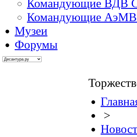
Командующие ВДВ С
Командующие АэМВ 
Музеи
Форумы
Торжеств
Главна
>
Новос