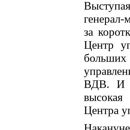
Выступа
генерал-
за корот
Центр у
больших 
управле
ВДВ. И 
высокая 
Центра у
Наканун