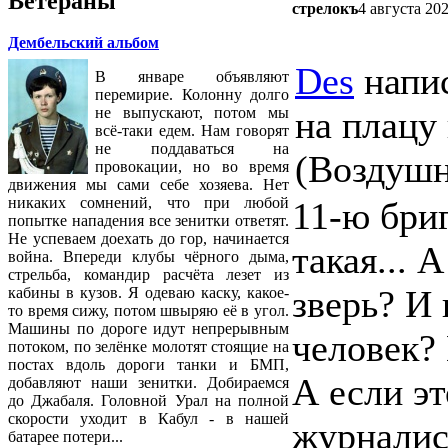
Ветераны
стрелокъ
4 августа 20
Дембельский альбом
Des
напис
В январе объявляют
перемирие. Колонну долго
на плацу
не выпускают, потом мы
всё-таки едем. Нам говорят
не поддаваться на
(Воздушн
провокации, но во время
движения мы сами себе хозяева. Нет
никаких сомнений, что при любой
11-ю бриг
попытке нападения все зенитки ответят.
Не успеваем доехать до гор, начинается
такая... 
война. Впереди клубы чёрного дыма,
стрельба, командир расчёта лезет из
зверь? И 
кабины в кузов. Я одеваю каску, какое-
то время сижу, потом швыряю её в угол.
Машины по дороге идут непрерывным
человек?
потоком, по зелёнке молотят стоящие на
постах вдоль дороги танки и БМП,
А если эт
добавляют наши зенитки. Добираемся
до Джабаля. Головной Урал на полной
скорости уходит в Кабул - в нашей
журналис
батарее потери...