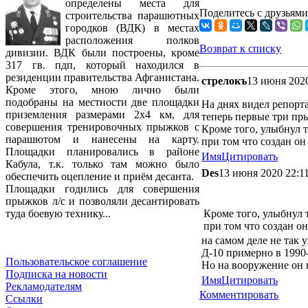
определены места для
Поделитесь с друзьями
строительства парашютных
городков (ВДК) в местах
расположения полков
Возврат к списку
дивизии. ВДК были построены, кроме
317 гв. пдп, который находился в
резиденции правительства Афганистана.
стрелокъ
13 июня 2020
Кроме этого, мною лично были
подобраны на местности две площадки
На днях видел репорт
приземления размерами 2х4 км, для
теперь первые три пр
совершения тренировочных прыжков с
Кроме того, улыбнул 
парашютом и нанесены на карту.
при том что создан он
Площадки планировались в районе
Имя
Цитировать
Кабула, т.к. только там можно было
Des
13 июня 2020 22:1
обеспечить оцепление и приём десанта.
Площадки годились для совершения
прыжков л/с и позволяли десантировать
Кроме того, улыбнул 
туда боевую технику...
при том что создан он
на самом деле не так 
Д-10 примерно в 1990
Пользовательское соглашение
Но на вооружение он 
Подписка на новости
Имя
Цитировать
Рекламодателям
Комментировать
Ссылки