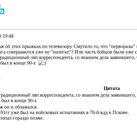
:
 19:48
аж об этих прыжках по телевизору. Смутило то, что "перворазы"
ыга совершаются уже не "налегке"? Или часть бойцов были уже 
традиционный ляп корреспондента, со знанием дела заявившего, 
 был в конце 90-х
1
Цитата
традиционный ляп корреспондента, со знанием дела заявившего,
 был в конце 90-х
уж он и облажался.
-91гг уже был на войсковых испытаниях в 76-й вдд в Пскове.
попал гораздо позже.