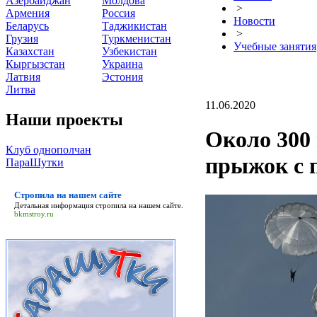
Азербайджан
Молдова
>
Армения
Россия
Новости
Беларусь
Таджикистан
>
Грузия
Туркменистан
Учебные занятия
Казахстан
Узбекистан
Кыргызстан
Украина
Латвия
Эстония
Литва
11.06.2020
Наши проекты
Около 300
Клуб однополчан
прыжок с
ПараШутки
Стропила на нашем сайте
Детальная информация
стропила на нашем сайте
.
bkmstroy.ru