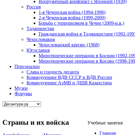
Вооружённый конфликт с Японией (1939)
Россия
1-я Чеченская война (1994-1996)
2-я Чеченская война (1999-2009)
Борьба с терроризмом в Чечне (2009-н.в.)
Таджикистан
Гражданская война в Таджикистане (1992-199
Чехословакия
Чехословацкий кризис (1968)
Югославия
Миротворческие операции в Боснии (1992-19
Миротворческие операции в Косово (1998-199
Персоналии
Слава и гордость десанта
Командующие ВДВ СССР и ВДВ России
Командующие АэМВ и ДШВ Казахстана
Музеи
Форумы
Страны и их войска
Учебные занятия
Главная