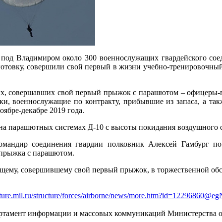
 под Владимиром около 300 военнослужащих гвардейского сое
отовку, совершили свой первый в жизни учебно-тренировочный
х, совершавших свой первый прыжок с парашютом – офицеры-
и, военнослужащие по контракту, прибывшие из запаса, а та
оябре-декабре 2019 года.
 парашютных системах Д-10 с высоты покидания воздушного суд
омандир соединения гвардии полковник Алексей Гамбург по
прыжка с парашютом.
ему, совершившему свой первый прыжок, в торжественной обст
ucture.mil.ru/structure/forces/airborne/news/more.htm?id=12296860@e
тамент информации и массовых коммуникаций Министерства о