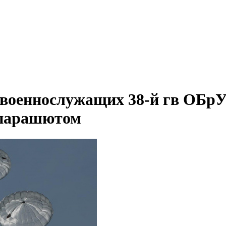
 военнослужащих 38-й гв ОБр
 парашютом