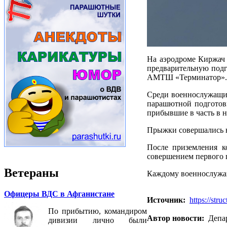
На аэродроме Киржач
предварительную подг
АМТШ «Терминатор».
Среди военнослужащи
парашютной подготовк
прибывшие в часть в н
Прыжки совершались на
После приземления к
совершением первого 
Ветераны
Каждому военнослужащ
Офицеры ВДС в Афганистане
Источник:
https://str
По прибытию, командиром
Автор новости:
Депар
дивизии лично были