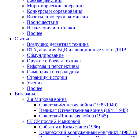
Боевые действия
Миротворческие операции
Конкурсы и соревнования
Визиты, проверки, комиссии
Происшествия
Назначения и отставки
Прочее
Статьи
Воздушно-десантная техника
ВТА, авиация ВДВ и авиационные части ДШВ
Обмундирование
Оружие и боевая техника
Реформы и перспективы
Символика и геральдика
Страницы истории
Учения
Прочее
Ветераны
2-я Мировая война
Советско-Финская война (1939-1940)
Великая Отечественная война (1941-1945)
Советско-Японская война (1945)
СССР после 2-й мировой
События в Казахстане (1986)
Карабахский вооруженный конфликт (1987-19