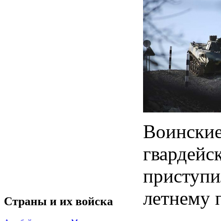
Воински
гвардей
приступ
летнему 
Страны и их войска