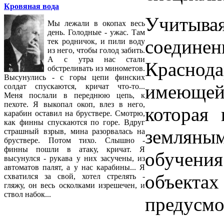
Кровяная вода
Учитыва
Мы лежали в окопах весь
день. Голодные - ужас. Там
соединен
тек родничок, и пили воду
из него, чтобы голод забить.
А с утра нас стали
Краснода
обстреливать из минометов.
Высунулись - с горы цепи финских
имеющей 
солдат спускаются, кричат что-то...
Меня послали в переднюю цепь, к
пехоте. Я выкопал окоп, влез в него,
которая 
карабин оставил на бруствере. Смотрю,
как финны спускаются по горе. Вдруг
земляны
страшный взрыв, мина разорвалась на
бруствере. Потом тихо. Слышно -
финны пошли в атаку, кричат. Я
обучения
высунулся - рукава у них засучены, из
автоматов палят, а у нас карабины... Я
объект
схватился за свой, хотел стрелять -
гляжу, он весь осколками изрешечен, и
ствол набок...
предусм