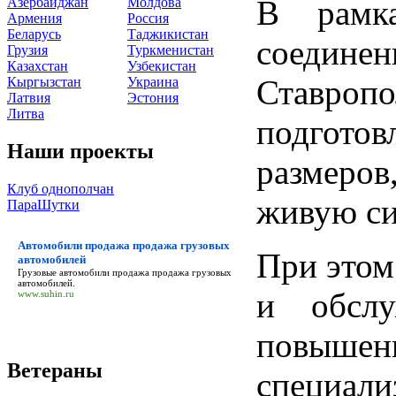
В рамка
Азербайджан
Молдова
Армения
Россия
Беларусь
Таджикистан
соедин
Грузия
Туркменистан
Казахстан
Узбекистан
Ставропо
Кыргызстан
Украина
Латвия
Эстония
Литва
подгото
Наши проекты
размеро
Клуб однополчан
живую си
ПараШутки
Автомобили продажа продажа грузовых
При этом
автомобилей
Грузовые
автомобили продажа продажа грузовых
автомобилей
.
и обслу
www.suhin.ru
повыш
Ветераны
специали