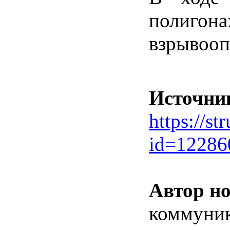
полигона
взрывооп
Источни
https://st
id=1228
Автор но
коммуник