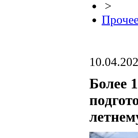
>
Проче
10.04.20
Более 
подгот
летнем