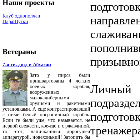
Наши проекты
подгото
Клуб однополчан
направл
ПараШутки
слаживан
пополни
Ветераны
призывно
7-я гв. дшд в Абхазии
Зато у пирса были
пришвартованы 4 легких
Личный 
боевых корабля,
вооруженных
малокалиберными
подразде
орудиями и ракетными
установками. А еще контрастировавший
подгото
с ними белый пограничный корабль.
Если те были уже, что называется, не
первой свежести, кое-где и с ржавчиной,
тренаже
то этот, напичканный дорогущей
аппаратурой, новехонький! Затопить бы