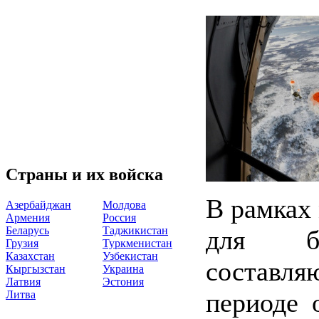
Страны и их войска
В рамках
Азербайджан
Молдова
Армения
Россия
Беларусь
Таджикистан
для бе
Грузия
Туркменистан
Казахстан
Узбекистан
составля
Кыргызстан
Украина
Латвия
Эстония
периоде 
Литва