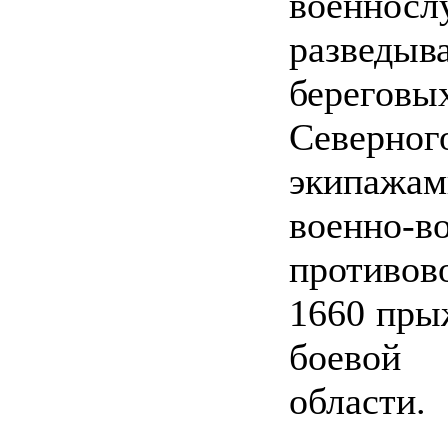
военносл
развед
береговы
Северног
экипажам
военн
противо
1660 пры
боевой
области.