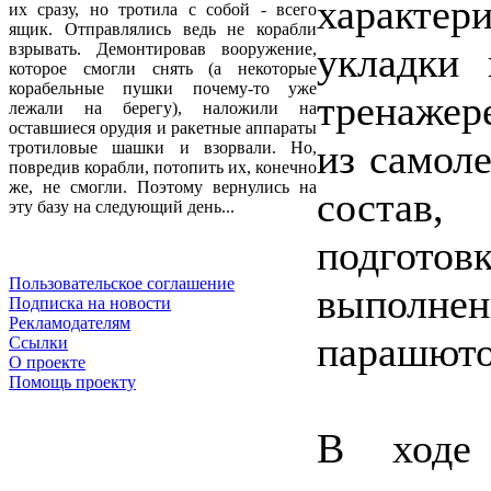
характер
их сразу, но тротила с собой - всего
ящик. Отправлялись ведь не корабли
укладки 
взрывать. Демонтировав вооружение,
которое смогли снять (а некоторые
корабельные пушки почему-то уже
тренажер
лежали на берегу), наложили на
оставшиеся орудия и ракетные аппараты
из самол
тротиловые шашки и взорвали. Но,
повредив корабли, потопить их, конечно
же, не смогли. Поэтому вернулись на
состав
эту базу на следующий день...
подгот
Пользовательское соглашение
выполне
Подписка на новости
Рекламодателям
парашюто
Ссылки
О проекте
Помощь проекту
В ходе 