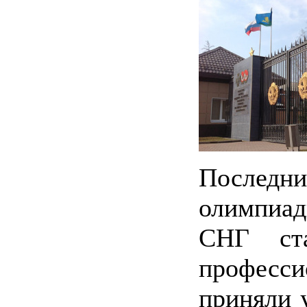
Послед
олимпиа
СНГ ста
професси
приняли 