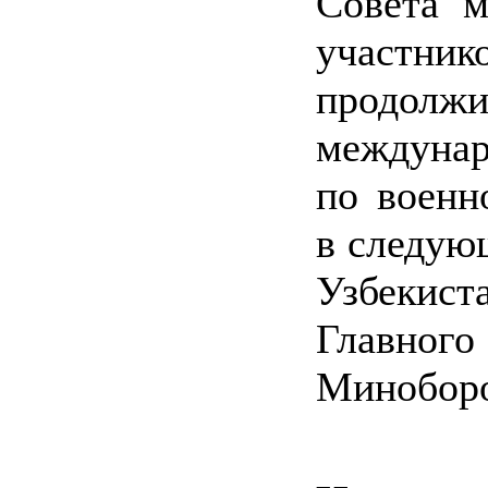
Совета м
участни
продол
междунар
по военн
в следую
Узбекис
Главно
Миноборо