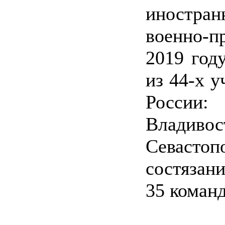
иностран
военно-п
2019 год
из 44-х у
России
Владивос
Севаст
состязан
35 команд