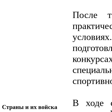
После т
практич
услови
подготов
конкурса
специа
спортивно
В ходе с
Страны и их войска