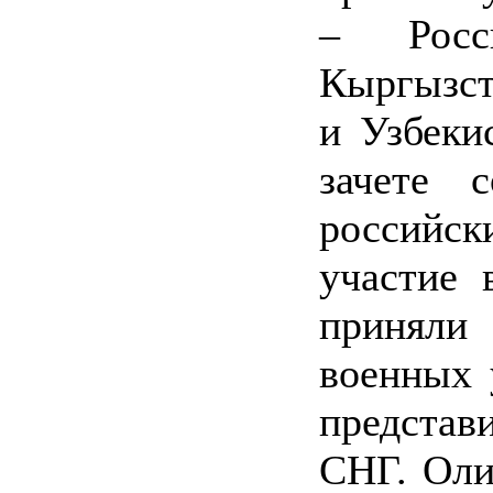
– Росс
Кыргызст
и Узбеки
зачете 
российс
участие 
приняли
военных 
предста
СНГ. Оли