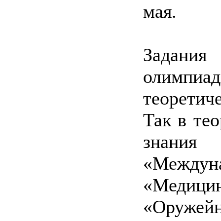
мая.
Задания
олимпи
теоретич
Так в те
знания
«Междуна
«Медиц
«Оружейн