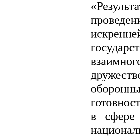
«Результ
провед
искрен
государс
взаимн
дружес
оборонны
готовнос
в сфере 
национал