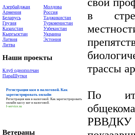
свои про
Азербайджан
Молдова
в стре
Армения
Россия
Беларусь
Таджикистан
Грузия
Туркменистан
местно
Казахстан
Узбекистан
Кыргызстан
Украина
препят
Латвия
Эстония
Литва
биологи
Наши проекты
трассы ар
Клуб однополчан
ПараШутки
Регистрация ккм в налоговой. Как
По ито
зарегистрировать онлайн
Регистрация ккм в налоговой. Как зарегистрировать
онлайн
кассу ккт в налоговой.
общекома
f-service.su
РВВДКУ
Ветераны
показавш