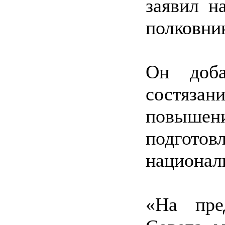
заявил н
полковни
Он доба
состязан
повыше
подготов
национал
«На пре