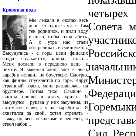
четырех 
Кровяная вода
Мы лежали в окопах весь
Совета м
день. Голодные - ужас. Там
тек родничок, и пили воду
участни
из него, чтобы голод забить.
А с утра нас стали
обстреливать из минометов.
Россий
Высунулись - с горы цепи финских
солдат спускаются, кричат что-то...
начальни
Меня послали в переднюю цепь, к
пехоте. Я выкопал окоп, влез в него,
карабин оставил на бруствере. Смотрю,
Министе
как финны спускаются по горе. Вдруг
страшный взрыв, мина разорвалась на
Федерац
бруствере. Потом тихо. Слышно -
финны пошли в атаку, кричат. Я
высунулся - рукава у них засучены, из
Горемы
автоматов палят, а у нас карабины... Я
схватился за свой, хотел стрелять -
предста
гляжу, он весь осколками изрешечен, и
ствол набок...
Сил Респ