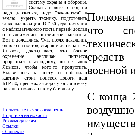
систему охраны и обороны.
Солдаты валятся с ног, но
надо держаться, надо "закопаться" в
Полковни
землю, укрыть технику, подготовить
запасные позиции. В 7.30 утра поступил
что сп
с наблюдательного поста первый доклад
о выдвижении английской колонны.
техниче
Вот и дождались. Чуть позже начальник
одного из постов, старший лейтенант Н.
Яцыков, докладывает, что боевое
средств 
охранение англичан пытается
прорваться к аэродрому, но не таков
военной и
Яцыков, чтобы кого-то пропустить.
Выдвигаюсь к посту и наблюдаю
картину: стоит поперек дороги наш
БТР-80, преграждая дорогу английскому
парашютно-десантному батальону...
С конца 
воздуш
Пользовательское соглашение
Подписка на новости
имуществ
Рекламодателям
Ссылки
О проекте