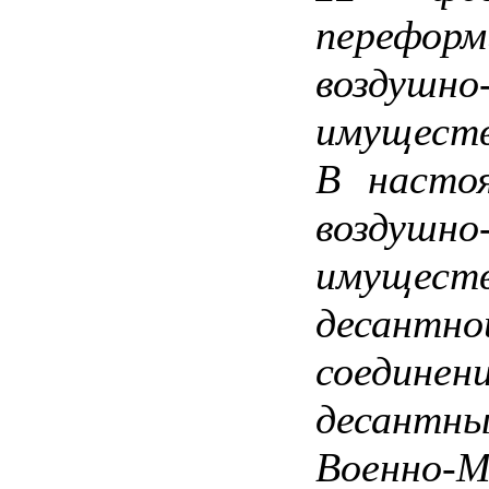
перефор
воздуш
имуществ
В насто
воздуш
имуществ
десантн
соединен
десантн
Военно-