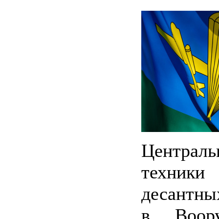
Централь
техник
десантны
в Воор