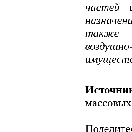
частей и
назначени
также 
воздуш
имуществ
Источни
массовых
Поделитес