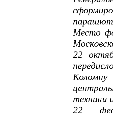
сформи
парашют
Место ф
Московск
22 октяб
передис
Коломну
централь
техники 
22 фев