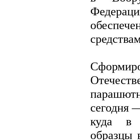
Федерац
обеспеч
средства
Сформи
Отечес
парашютн
сегодня —
куда в 
образцы 