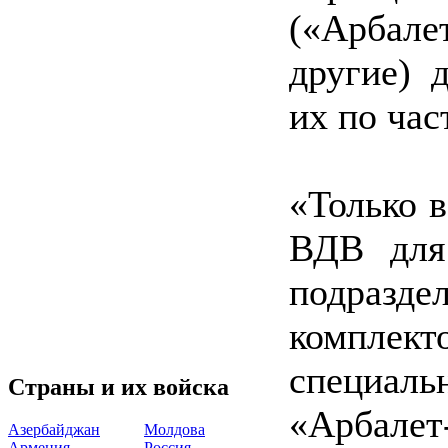
(«Арбал
другие) 
их по час
«Только в
ВДВ для
подразд
компле
специаль
Страны и их войска
«Арбалет
Азербайджан
Молдова
Армения
Россия