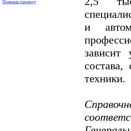
2,5 ты
Помощь проекту
специали
и автом
професс
зависит 
состава,
техники.
Справоч
соотв
Генераль