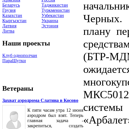
началь
Беларусь
Таджикистан
Грузия
Туркменистан
Черных.
Казахстан
Узбекистан
Кыргызстан
Украина
Латвия
Эстония
плану пе
Литва
средства
Наши проекты
(БТР-М
Клуб однополчан
ПараШутки
ожидает
многокуп
Ветераны
МКС5012-
Захват аэродрома Слатина в Косово
системы 
К пяти часам утра 12 июня
аэродром был взят. Теперь
«Арбалет
главная задача -
закрепиться, создать