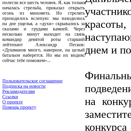
полегли все шесть человек. Я, как только
участник
началась стрельба, приказал открыть
огонь из миномета. Но стрелять
приходилось вслепую: мы находились
красот
на дне ущелья, а «духи» скрывались за
скалами и грудами камней. Через
наступа
несколько минут выходит на связь
командир девятой роты старший
лейтенант Александр Песков:
днем и по
«Душманов много, наверное, на целый
батальон наберется. Но мы их видим,
сейчас тебе поможем»...
Финальн
Пользовательское соглашение
подведен
Подписка на новости
Рекламодателям
Ссылки
на конку
О проекте
Помощь проекту
заместит
конкурса