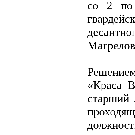
со 2 по
гварде
десантно
Магрелов
Решение
«Краса В
старший 
проходя
должнос