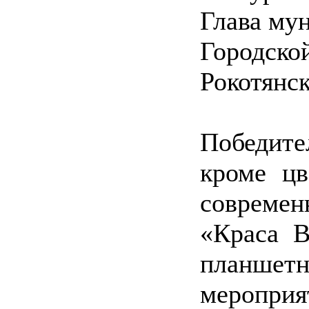
Глава мун
Городс
Рокотянск
Победите
кроме цв
совреме
«Краса В
планшет
мероприя