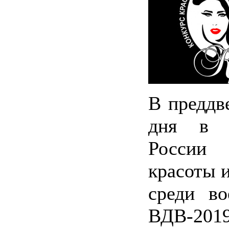
В преддв
дня в В
России 
красоты 
среди в
ВДВ-2019