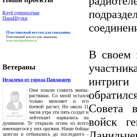
радиот
подраз
Клуб однополчан
ПараШутки
соединен
Пластиковый кессон для скважины
Пластиковый кессон для скважины
.
www.stockpolymer.ru
В своем 
участни
Ветераны
интриг
Недалеко от города Панджшер
Они пошли ставить мины-
обратил
растяжки. Со мной остался
только миномет и его
Совета в
боевой расчет. Но около 11
часов утра эти пять солдат и
лейтенант нарвались на
войск ге
душманов. Те открыли огонь из всего
имеющегося у них оружия. Наши бойцы
Данильче
залегли и отбивались до последнего -