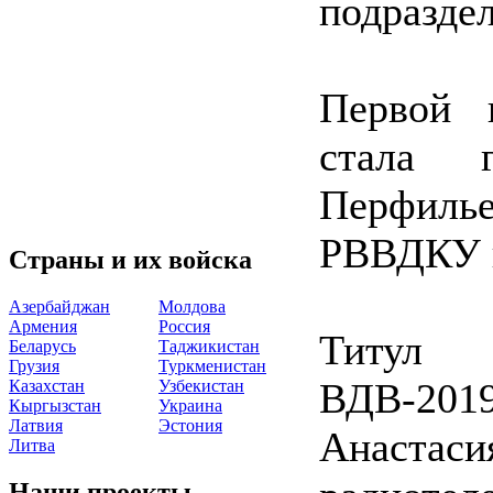
подразде
Первой 
стала г
Перфиль
РВВДКУ и
Страны и их войска
Азербайджан
Молдова
Армения
Россия
Титул 
Беларусь
Таджикистан
Грузия
Туркменистан
ВДВ-2019
Казахстан
Узбекистан
Кыргызстан
Украина
Латвия
Эстония
Анаста
Литва
Наши проекты