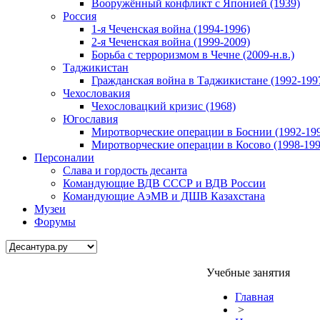
Вооружённый конфликт с Японией (1939)
Россия
1-я Чеченская война (1994-1996)
2-я Чеченская война (1999-2009)
Борьба с терроризмом в Чечне (2009-н.в.)
Таджикистан
Гражданская война в Таджикистане (1992-199
Чехословакия
Чехословацкий кризис (1968)
Югославия
Миротворческие операции в Боснии (1992-19
Миротворческие операции в Косово (1998-199
Персоналии
Слава и гордость десанта
Командующие ВДВ СССР и ВДВ России
Командующие АэМВ и ДШВ Казахстана
Музеи
Форумы
Учебные занятия
Главная
>