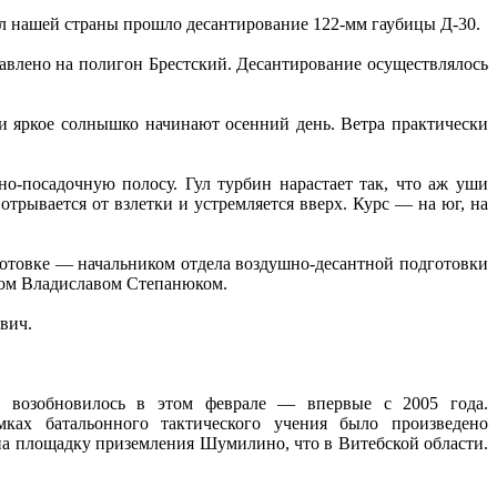
 нашей страны прошло десантирование 122‑мм гаубицы Д‑30.
авлено на полигон Брестский. Десантирование осуществлялось
 яркое солнышко начинают осенний день. Ветра практически
но-посадочную полосу. Гул турбин нарастает так, что аж уши
отрывается от взлетки и устремляется вверх. Курс — на юг, на
готовке — начальником отдела воздушно-десантной подготовки
ком Владиславом Степанюком.
вич.
 возоб­новилось в этом феврале — впервые с 2005 года.
ках батальонного тактического учения было произведено
 на площадку приземления Шумилино, что в Витебской области.