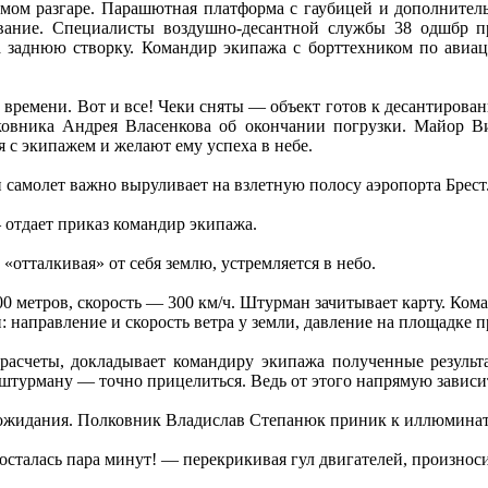
амом разгаре. Парашютная платформа с гаубицей и дополнитель
ование. Специалисты воздушно-десантной службы 38 одшбр 
на заднюю створку. Командир экипажа с борттехником по ави
 времени. Вот и все! Чеки сняты — объект готов к десантирова
овника Андрея Власенкова об окончании погрузки. Майор Ви
с экипажем и желают ему успеха в небе.
 самолет важно выруливает на взлетную полосу аэропорта Брест
отдает приказ командир экипажа.
 «отталкивая» от себя землю, устремляется в небо.
 метров, скорость — 300 км/ч. Штурман зачитывает карту. Кома
: направление и скорость ветра у земли, давление на площадке 
асчеты, докладывает командиру экипажа полученные результ
штурману — точно прицелиться. Ведь от этого напрямую зависи
жидания. Полковник Владислав Степанюк приник к иллюминат
осталась пара минут! — перекрикивая гул двигателей, произно