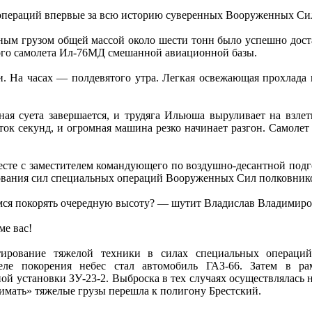
операций впервые за всю историю суверенных Вооруженных Сил
ным грузом общей массой около шести тонн было успешно дост
ого самолета Ил‑76МД смешанной авиационной базы.
На часах — полдевятого утра. Легкая освежающая прохлада и
ая суета завершается, и трудяга Ильюша выруливает на взлет
ток секунд, и огромная машина резко начинает разгон. Самолет 
месте с заместителем командующего по воздушно-десантной под
ования сил специальных операций Вооруженных Сил полковни
мся покорять очередную высоту? — шутит Владислав Владимиро
ме вас!
тирование тяжелой техники в силах специальных операций
ле покорения небес стал автомобиль ГАЗ‑66. Затем в рам
ой установки ЗУ‑23-2. Выброска в тех случаях осуществлялась
имать» тяжелые грузы перешла к полигону Брестский.