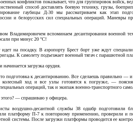
оенных конфликтов показывает, что для группировок войск, ве
динственный способ доставлять боевую технику, грузы, боепр
ирование гаубицы Д‑30 мы рассматриваем как этап подго
оссии и белорусских сил специальных операций. Маневры пр
авом Владимировичем вспоминаем десантирования военной тех
сали при минус 20 °С!
 идет на посадку. В аэропорту Брест борт уже ждут специал
игады. К самолету подъезжает военный тягач с парашютной пла
 начинается загрузка орудия.
о подготовка к десантированию. Все сделаешь правильно — и 
 колесный ход и все узлы готовятся к погрузке, — поясн
пециальных операций, так и экипаж военно-транспортного само
 этого? — спрашиваю у офицера.
исты воздушно-десантной службы 38 одшбр подготовили б
или платформу П‑7 к повторному применению, проверили и по
ной системы. После загрузки платформы проводится ее конт­ро