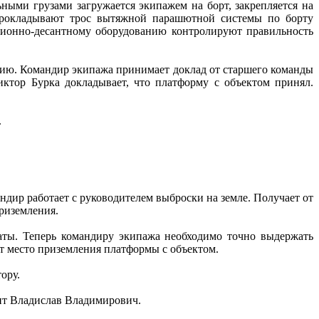
ными грузами загружается экипажем на борт, закрепляется на
прокладывают трос вытяжной парашютной системы по борту
ационно-десантному оборудованию контролируют правильность
нию. Командир экипажа принимает доклад от старшего команды
ктор Бурка докладывает, что платформу с объектом принял.
.
ндир работает с руководителем выброски на земле. Получает от
приземления.
аты. Теперь командиру экипажа необходимо точно выдержать
т место приземления платформы с объектом.
ору.
сит Владислав Владимирович.