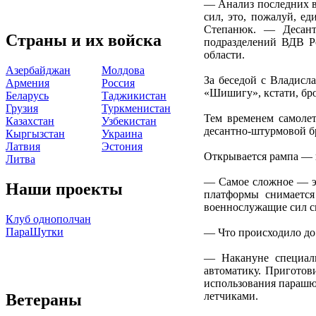
— Анализ последних в
сил, это, пожалуй, е
Степанюк. — Десант
Страны и их войска
подразделений ВДВ Р
области.
Азербайджан
Молдова
За беседой с Владисл
Армения
Россия
«Шишигу», кстати, бро
Беларусь
Таджикистан
Грузия
Туркменистан
Тем временем самолет
Казахстан
Узбекистан
десантно-штурмовой бр
Кыргызстан
Украина
Латвия
Эстония
Открывается рампа — и
Литва
— Самое сложное — эт
Наши проекты
платформы снимается
военнослужащие сил с
Клуб однополчан
ПараШутки
— Что происходило до
— Накануне специал
автоматику. Приготов
использования парашют
летчиками.
Ветераны