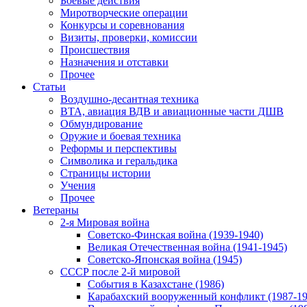
Боевые действия
Миротворческие операции
Конкурсы и соревнования
Визиты, проверки, комиссии
Происшествия
Назначения и отставки
Прочее
Статьи
Воздушно-десантная техника
ВТА, авиация ВДВ и авиационные части ДШВ
Обмундирование
Оружие и боевая техника
Реформы и перспективы
Символика и геральдика
Страницы истории
Учения
Прочее
Ветераны
2-я Мировая война
Советско-Финская война (1939-1940)
Великая Отечественная война (1941-1945)
Советско-Японская война (1945)
СССР после 2-й мировой
События в Казахстане (1986)
Карабахский вооруженный конфликт (1987-19