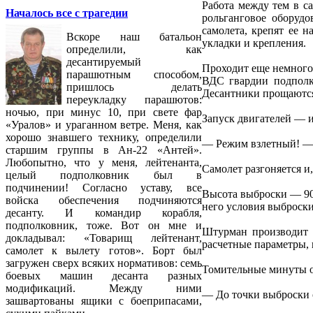
Работа между тем в с
Началось все с трагедии
рольганговое оборуд
самолета, крепят ее 
Вскоре наш батальон
укладки и крепления.
определили, как
десантируемый
Проходит еще немного
парашютным способом,
ВДС гвардии подполк
пришлось делать
Десантники прощаются 
переукладку парашютов:
ночью, при минус 10, при свете фар
Запуск двигателей — и
«Уралов» и ураганном ветре. Меня, как
хорошо знавшего технику, определили
— Режим взлетный! — 
старшим группы в Ан-22 «Антей».
Любопытно, что у меня, лейтенанта,
Самолет разгоняется и,
целый подполковник был в
подчинении! Согласно уставу, все
Высота выброски — 900
войска обеспечения подчиняются
него условия выброски
десанту. И командир корабля,
подполковник, тоже. Вот он мне и
Штурман производит р
докладывал: «Товарищ лейтенант,
расчетные параметры, 
самолет к вылету готов». Борт был
загружен сверх всяких нормативов: семь
Томительные минуты о
боевых машин десанта разных
модификаций. Между ними
— До точки выброски 
зашвартованы ящики с боеприпасами,