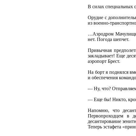
В силах специальных 
Орудие с дополнитель
из военно-транспортн
…Аэродром Мачулищи. 
нет. Погода шепчет.
Привычная предполетн
закладывает! Еще деся
аэропорт Брест.
На борт я поднялся в
и обеспечения команд
— Ну, что? Отправляе
— Еще бы! Никто, кро
Напомню, что десан
Первопроходцем в де
десантирование зенитн
Теперь эстафета «прин