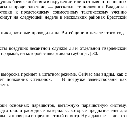
дущих боевые действия в окружении или в отрыве от основных
ипасы и продовольствие, — рассказывает полковник Владислав
товки к предстоящему совместному тактическому учению
ойдут на следующей неделе в нескольких районах Брестской
ники, которые проходили на Витебщине в начале этого года.
исты воздушно-десантной службы 38‑й отдельной гвардейской
тформой, на которой зашвартована гаубица Д‑30.
выброска пройдет в штатном режиме. Сейчас мы видим, как с
яет полковник Степанюк. — В погрузке задействованы как
лета.
локи основных парашютов, вытяжную парашютную систему,
дготовили расходные материалы, которые предназначены для
льная проверка и предполетный осмотр. Ну а дальше — дело за