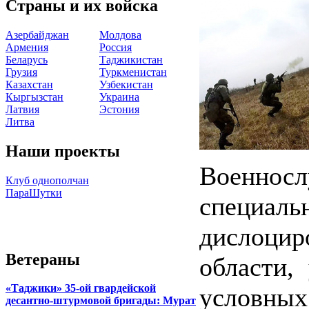
Страны и их войска
Азербайджан
Молдова
Армения
Россия
Беларусь
Таджикистан
Грузия
Туркменистан
Казахстан
Узбекистан
Кыргызстан
Украина
Латвия
Эстония
Литва
Наши проекты
Военн
Клуб однополчан
ПараШутки
специ
дислоци
Ветераны
области,
«Таджики» 35-ой гвардейской
условных
десантно-штурмовой бригады: Мурат