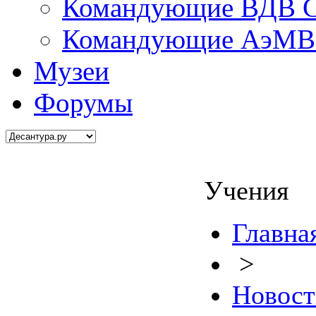
Командующие ВДВ С
Командующие АэМВ 
Музеи
Форумы
Учения
Главна
>
Новост