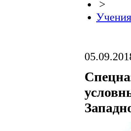
>
Учени
05.09.201
Спецна
условн
Западн