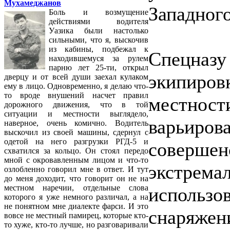
Мухамеджанов
Западного
Боль и возмущение
действиями водителя
Уазика были настолько
сильными, что я, выскочив
из кабины, подбежал к
Спецна
находившемуся за рулем
парню лет 25-ти, открыл
экипиров
дверцу и от всей души заехал кулаком
ему в лицо. Одновременно, я делаю что-
то вроде внушений насчет правил
местно
дорожного движения, что в той
ситуации и местности выглядело,
варьиро
наверное, очень комично. Водитель
выскочил из своей машины, сдернул с
одетой на него разгрузки РГД-5 и
совершен
схватился за кольцо. Он стоял передо
мной с окровавленным лицом и что-то
экстрем
озлобленно говорил мне в ответ. И тут
до меня доходит, что говорит он не на
местном наречии, отдельные слова
исполь
которого я уже немного различал, а на
не понятном мне диалекте фарси. И это
снаря
вовсе не местный памирец, которые кто-
то хуже, кто-то лучше, но разговаривали