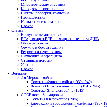
Боевые действия
Миротворческие операции
Конкурсы и соревнования
Визиты, проверки, комиссии
Происшествия
Назначения и отставки
Прочее
Статьи
Воздушно-десантная техника
ВТА, авиация ВДВ и авиационные части ДШВ
Обмундирование
Оружие и боевая техника
Реформы и перспективы
Символика и геральдика
Страницы истории
Учения
Прочее
Ветераны
2-я Мировая война
Советско-Финская война (1939-1940)
Великая Отечественная война (1941-1945)
Советско-Японская война (1945)
СССР после 2-й мировой
События в Казахстане (1986)
Карабахский вооруженный конфликт (1987-19