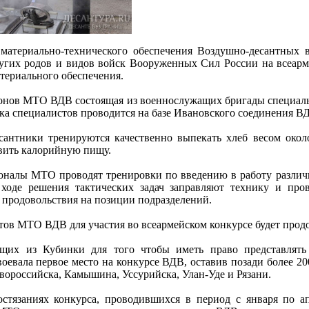
атериально-технического обеспечения Воздушно-десантных во
угих родов и видов войск Вооруженных Сил России на всеарме
териального обеспечения.
онов МТО ВДВ состоящая из военнослужащих бригады специально
ка специалистов проводится на базе Ивановского соединения В
сантники тренируются качественно выпекать хлеб весом окол
вить калорийную пищу.
оналы МТО проводят тренировки по введению в работу различн
 ходе решения тактических задач заправляют технику и про
 продовольствия на позиции подразделений.
ов МТО ВДВ для участия во всеармейском конкурсе будет продол
ащих из Кубинки для того чтобы иметь право представлят
воевала первое место на конкурсе ВДВ, оставив позади более 2
вороссийска, Камышина, Уссурийска, Улан-Уде и Рязани.
стязаниях конкурса, проводившихся в период с января по ап