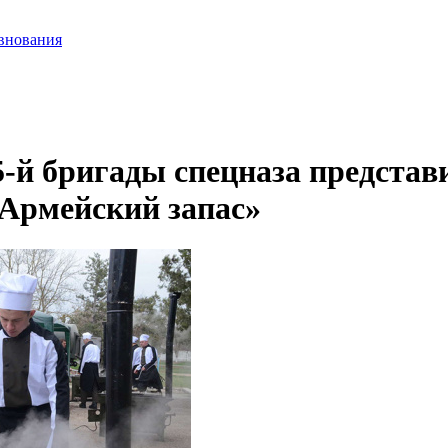
внования
-й бригады спецназа представ
«Армейский запас»