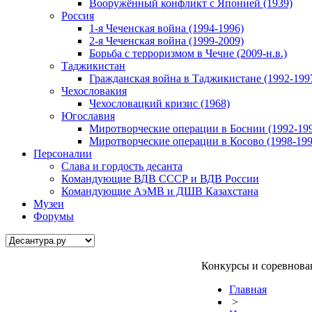
Вооружённый конфликт с Японией (1939)
Россия
1-я Чеченская война (1994-1996)
2-я Чеченская война (1999-2009)
Борьба с терроризмом в Чечне (2009-н.в.)
Таджикистан
Гражданская война в Таджикистане (1992-199
Чехословакия
Чехословацкий кризис (1968)
Югославия
Миротворческие операции в Боснии (1992-19
Миротворческие операции в Косово (1998-199
Персоналии
Слава и гордость десанта
Командующие ВДВ СССР и ВДВ России
Командующие АэМВ и ДШВ Казахстана
Музеи
Форумы
Конкурсы и соревнова
Главная
>