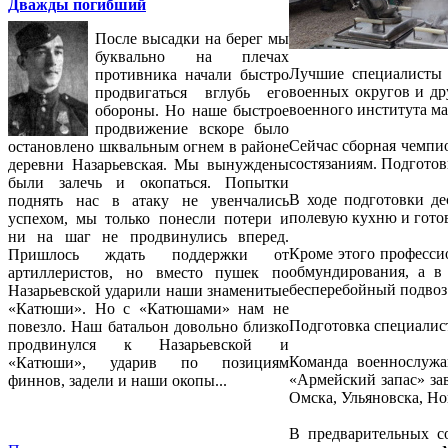
Дважды погибший
После высадки на берег мы
буквально на плечах
Лучшие специалисты м
противника начали быстро
военных округов и др
продвигаться вглубь его
военного института ма
обороны. Но наше быстрое
продвижение вскоре было
Сейчас сборная чемпи
остановлено шквальным огнем в районе
состязаниям. Подготов
деревни Назарьевская. Мы вынуждены
были залечь и окопаться. Попытки
В ходе подготовки де
поднять нас в атаку не увенчались
полевую кухню и гото
успехом, мы только понесли потери и
ни на шаг не продвинулись вперед.
Кроме этого професси
Пришлось ждать поддержки от
обмундирования, а в
артиллеристов, но вместо пушек по
бесперебойный подвоз
Назарьевской ударили наши знаменитые
«Катюши». Но с «Катюшами» нам не
Подготовка специалист
повезло. Наш батальон довольно близко
продвинулся к Назарьевской и
Команда военнослуж
«Катюши», ударив по позициям
«Армейский запас» за
финнов, задели и наши окопы...
Омска, Ульяновска, Но
В предварительных со