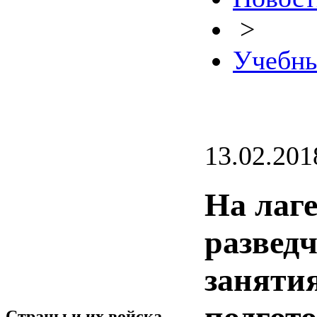
>
Учебны
13.02.201
На лаге
развед
заняти
Страны и их войска