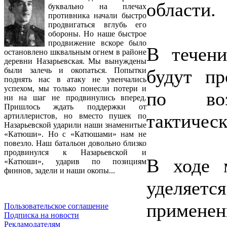
области.
буквально на плечах
противника начали быстро
продвигаться вглубь его
обороны. Но наше быстрое
продвижение вскоре было
В течен
остановлено шквальным огнем в районе
деревни Назарьевская. Мы вынуждены
будут пр
были залечь и окопаться. Попытки
поднять нас в атаку не увенчались
успехом, мы только понесли потери и
по возд
ни на шаг не продвинулись вперед.
Пришлось ждать поддержки от
тактическ
артиллеристов, но вместо пушек по
Назарьевской ударили наши знаменитые
«Катюши». Но с «Катюшами» нам не
повезло. Наш батальон довольно близко
продвинулся к Назарьевской и
В ходе 
«Катюши», ударив по позициям
финнов, задели и наши окопы...
уделяет
примен
Пользовательское соглашение
Подписка на новости
Рекламодателям