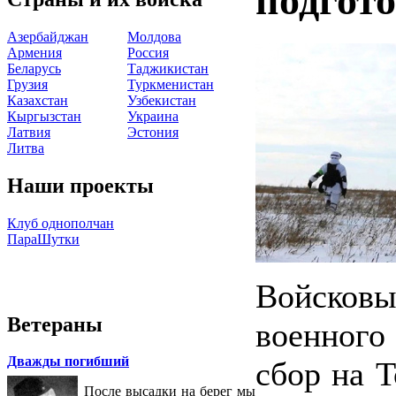
подгот
Азербайджан
Молдова
Армения
Россия
Беларусь
Таджикистан
Грузия
Туркменистан
Казахстан
Узбекистан
Кыргызстан
Украина
Латвия
Эстония
Литва
Наши проекты
Клуб однополчан
ПараШутки
Войсков
Ветераны
военного
Дважды погибший
сбор на 
После высадки на берег мы