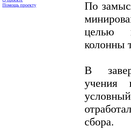
По замыс
Помощь проекту
миниров
целью 
колонны 
В завер
учения 
условн
отработ
сбора.