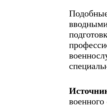
Подобны
вводными
подготов
професси
военно
специальн
Источни
военного 