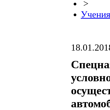
>
Учени
18.01.201
Спецна
условн
осущес
автомо