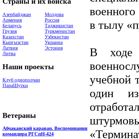
Страны и их войска
военного
Азербайджан
Молдова
Армения
Россия
в тылу «п
Беларусь
Таджикистан
Грузия
Туркменистан
Казахстан
Узбекистан
Кыргызстан
Украина
Латвия
Эстония
В ходе 
Литва
военно
Наши проекты
учебной 
Клуб однополчан
ПараШутки
один из
отработ
Ветераны
штурмо
Абчаканский караван. Воспоминания
«Термина
командира РГСпН-424