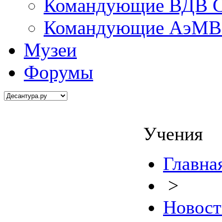
Командующие ВДВ С
Командующие АэМВ 
Музеи
Форумы
Учения
Главна
>
Новост