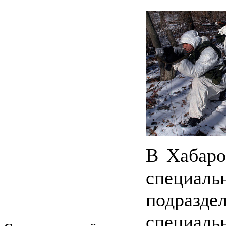
В Хабаро
специаль
подраз
специал