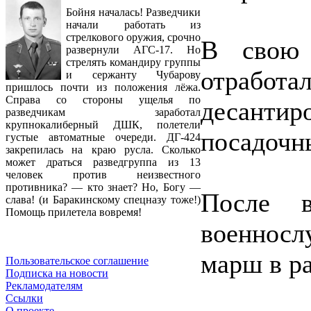
Бойня началась! Разведчики
начали работать из
стрелкового оружия, срочно
В свою 
развернули АГС-17. Но
стрелять командиру группы
отработа
и сержанту Чубарову
пришлось почти из положения лёжа.
Справа со стороны ущелья по
десант
разведчикам заработал
крупнокалиберный ДШК, полетели
посадочн
густые автоматные очереди. ДГ-424
закрепилась на краю русла. Сколько
может драться разведгруппа из 13
человек против неизвестного
противника? — кто знает? Но, Богу —
После в
слава! (и Баракинскому спецназу тоже!)
Помощь прилетела вовремя!
военнос
марш в р
Пользовательское соглашение
Подписка на новости
Рекламодателям
Ссылки
О проекте