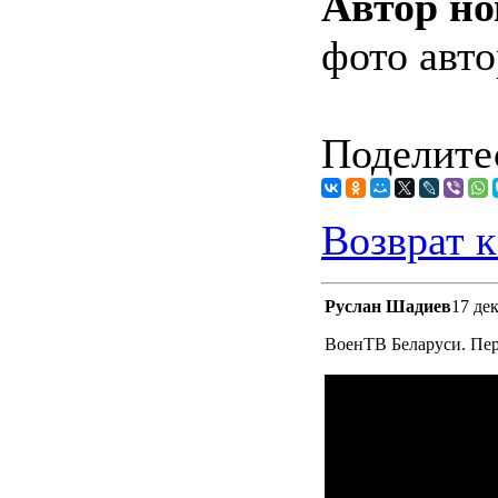
Автор но
фото авто
Поделитес
Возврат к
Руслан Шадиев
17 де
ВоенТВ Беларуси. Пер