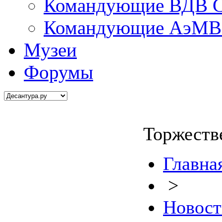
Командующие ВДВ С
Командующие АэМВ 
Музеи
Форумы
Торжеств
Главна
>
Новост