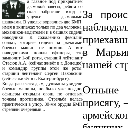
а главное под прикрытием
дымовой завесы, ребята со
За прои
скал забросали вход в
ущелье дымовыми
шашками. В ущелье ворвались две БМП,
наблюда
имея в экипажах только по два человека,
механиков-водителей и в башнях сидели
приехавш
наводчики. К сожалению фамилий
солдат, которые сидели за рычагами
боевых машин не помню. А вот
в Марьи
наводчиками пошли офицеры, это
замполит 1-ой роты, старший лейтенант
нашей ст
Стасюк А.А. (сейчас живёт в г. Донецке)
и командир группы этой же роты,
старший лейтенант Сергей Паховский
(сейчас живёт в г. Екатеринбурге).
Когда рассеялся дым, душманы увидели
Отныне 
боевые машины, но было уже поздно,
офицеры открыли огонь по огневым
присягу,
точкам противника. Стрельба велась
практически в упор, 30-мм орудия БМП
стреляли очередями...
армейск
будущих