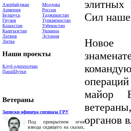
элитных 
Азербайджан
Молдова
Армения
Россия
Сил наше
Беларусь
Таджикистан
Грузия
Туркменистан
Казахстан
Узбекистан
Кыргызстан
Украина
Латвия
Эстония
Новое
Литва
знамена
Наши проекты
команд
Клуб однополчан
ПараШутки
операци
майор 
Ветераны
ветеран
Записки офицера спецназа ГРУ
органов в
Под прикрытием огня
взвода сидящего на скалах,