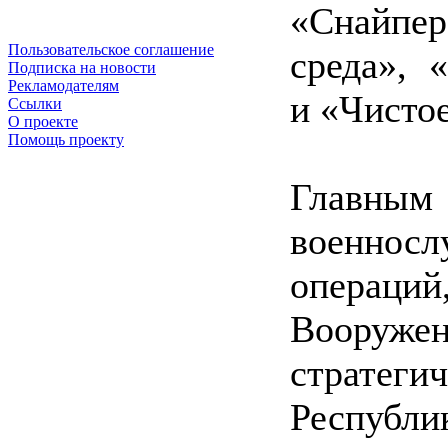
«Снайпе
Пользовательское соглашение
среда», 
Подписка на новости
Рекламодателям
и «Чистое
Ссылки
О проекте
Помощь проекту
Главны
военно
операци
Вооруже
стратеги
Республ