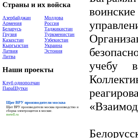
Страны и их войска
воинск
Азербайджан
Молдова
управлен
Армения
Россия
Беларусь
Таджикистан
Грузия
Туркменистан
Организа
Казахстан
Узбекистан
Кыргызстан
Украина
безопасн
Латвия
Эстония
Литва
учебу в
Наши проекты
Коллек
Клуб однополчан
ПараШутки
реа
«Взаимод
Щит ВРУ производители москва
Щит ВРУ производители москва
производство и
сборка электрощитов в москве.
metell.ru
Белору