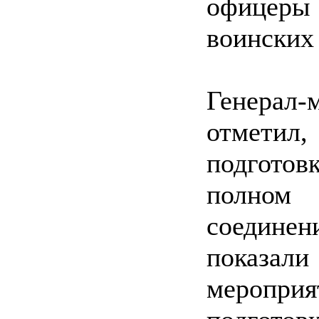
офицеры
воинских
Генера
отметил,
подготов
полном
соедине
показал
меропри