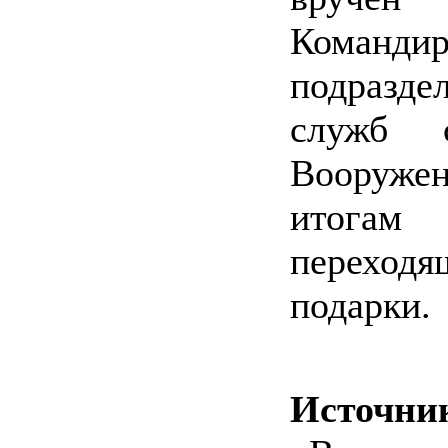
Команди
подразде
служб 
Вооруже
итогам
переходя
подарки.
Источни