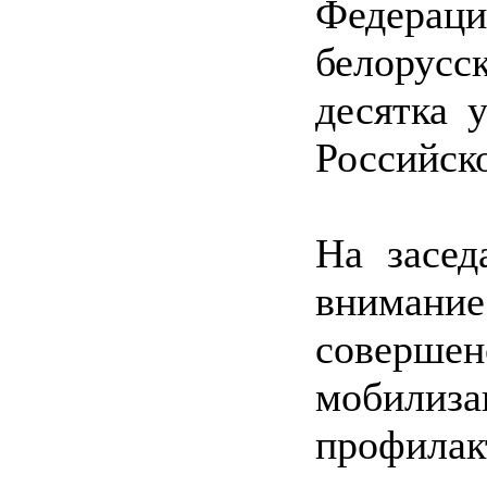
Федераци
белорусс
десятка 
Российск
На засед
внимани
соверш
мобили
профил