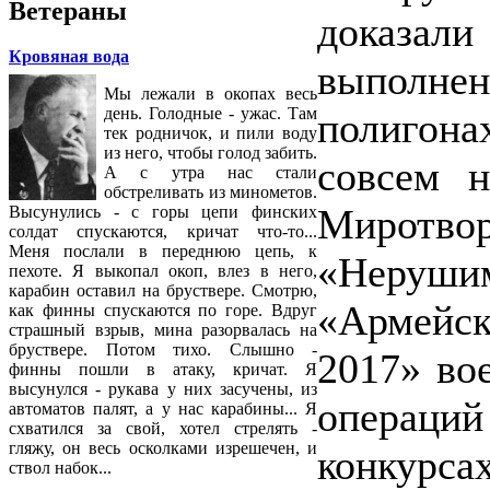
Ветераны
доказа
Кровяная вода
выполнен
Мы лежали в окопах весь
день. Голодные - ужас. Там
полигона
тек родничок, и пили воду
из него, чтобы голод забить.
совсем н
А с утра нас стали
обстреливать из минометов.
Миротв
Высунулись - с горы цепи финских
солдат спускаются, кричат что-то...
Меня послали в переднюю цепь, к
«Нерушим
пехоте. Я выкопал окоп, влез в него,
карабин оставил на бруствере. Смотрю,
«Армей
как финны спускаются по горе. Вдруг
страшный взрыв, мина разорвалась на
бруствере. Потом тихо. Слышно -
2017» во
финны пошли в атаку, кричат. Я
высунулся - рукава у них засучены, из
операций
автоматов палят, а у нас карабины... Я
схватился за свой, хотел стрелять -
гляжу, он весь осколками изрешечен, и
конкур
ствол набок...