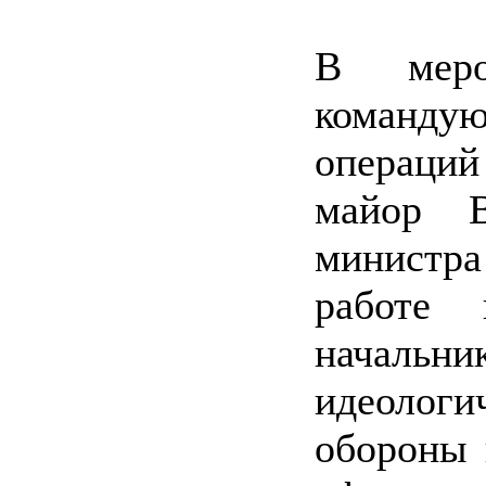
В меро
команд
операци
майор В
министр
работе
началь
идеолог
обороны 