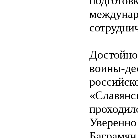
подгот
между
сотруднич
Достойн
воины-де
российско
«Славянс
проходи
Уверенно
Баграмя