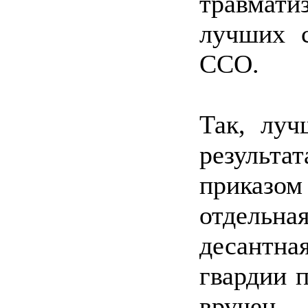
травмат
лучших с
ССО.
Так, лу
результ
приказо
отдельн
десантна
гвардии 
вручен