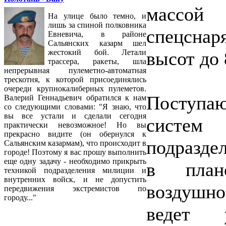
масс
На улице было темно, и
лишь за спиной полковника
спецснар
Евневича, в районе
Сальянских казарм шел
высот до 
жестокий бой. Летали
трассера, ракеты, шла
непрерывная пулеметно-автоматная
трескотня, к которой присоединялись
очереди крупнокалиберных пулеметов.
Поступа
Валерий Геннадьевич обратился к нам
со следующими словами: "Я знаю, что
вы все устали и сделали сегодня
систе
практически невозможное! Но вы
прекрасно видите (он обернулся к
подразде
Сальянским казармам), что происходит в
городе! Поэтому я вас прошу выполнить
еще одну задачу - необходимо прикрыть
в план
техникой подразделения милиции и
внутренних войск, и не допустить
воздушн
передвижения экстремистов по
городу..."
ведет 