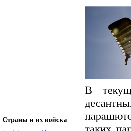
В текущ
десантн
парашюто
Страны и их войска
таких па