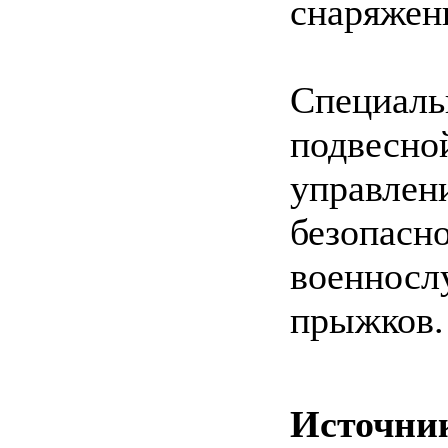
снаряжен
Специа
подвес
управле
безоп
военносл
прыжков.
Источни