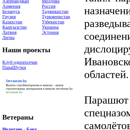
Азербайджан
Молдова
Армения
Россия
назначен
Беларусь
Таджикистан
Грузия
Туркменистан
разведы
Казахстан
Узбекистан
Кыргызстан
Украина
Латвия
Эстония
соеди
Литва
дислоцир
Наши проекты
Ивановс
Клуб однополчан
ПараШутки
областей.
Strvmeste.by
Купить стройматериалы в минске - центр
строительных материалов в минске
strvmeste.by
.
strvmeste.by
Парашют
спецназо
Ветераны
самолёт
Иолотань - Баку