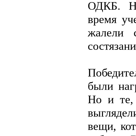
ОДКБ. Н
время уч
жалели 
состязани
Победит
были наг
Но и те,
выгляде
вещи, ко