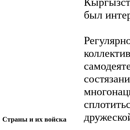
Кыргызс
был инте
Регулярн
коллек
самоде
состяз
многон
сплотить
дружеско
Страны и их войска