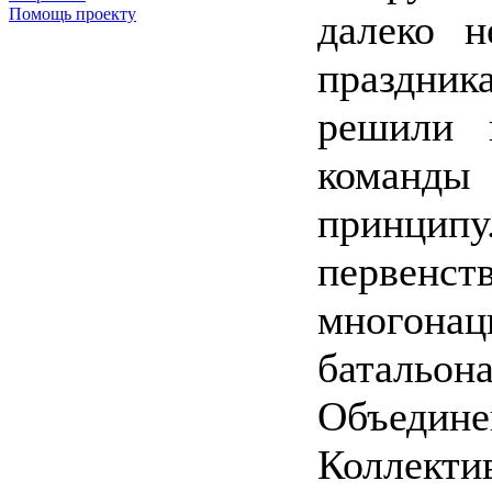
Помощь проекту
далеко н
праздни
решили 
команды
принцип
первенс
многона
батальон
Объеди
Коллект