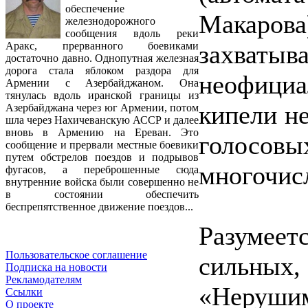
обеспечение
Макаро
железнодорожного
сообщения вдоль реки
захват
Аракс, прерванного боевиками
достаточно давно. Однопутная железная
дорога стала яблоком раздора для
неофициа
Армении с Азербайджаном. Она
тянулась вдоль иранской границы из
кипели н
Азербайджана через юг Армении, потом
шла через Нахичеванскую АССР и далее
вновь в Армению на Ереван. Это
голосовы
сообщение и прервали местные боевики
путем обстрелов поездов и подрывов
многочис
фугасов, а переброшенные сюда
внутренние войска были совершенно не
в состоянии обеспечить
беспрепятственное движение поездов...
Разумеет
Пользовательское соглашение
сильных,
Подписка на новости
Рекламодателям
«Неруши
Ссылки
О проекте