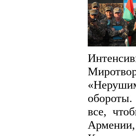
Интенси
Миротв
«Нерушим
обороты.
все, что
Армени