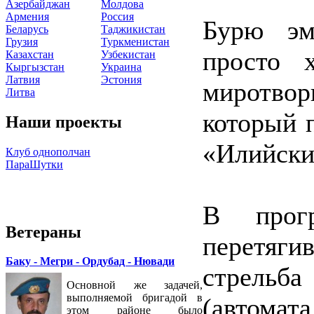
Азербайджан
Молдова
Армения
Россия
Бурю эм
Беларусь
Таджикистан
Грузия
Туркменистан
просто 
Казахстан
Узбекистан
Кыргызстан
Украина
Латвия
Эстония
миротво
Литва
который п
Наши проекты
«Илийски
Клуб однополчан
ПараШутки
В прог
Ветераны
перетяги
Баку - Мегри - Ордубад - Нювади
стрель
Основной же задачей,
выполняемой бригадой в
(автома
этом районе было