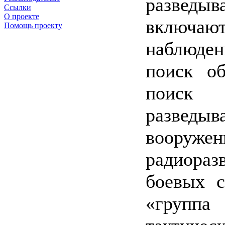
разведы
Ссылки
О проекте
включаю
Помощь проекту
наблюден
поиск об
поиск 
разведыв
вооруже
радиораз
боевых с
«групп