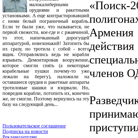
«Поиск-
малокалиберными
орудиями и ракетными
полигона
установками. А еще контрастировавший
с ними белый пограничный корабль.
Если те были уже, что называется, не
Армения 
первой свежести, кое-где и с ржавчиной,
то этот, напичканный дорогущей
действ
аппаратурой, новехонький! Затопить бы
их сразу, но тротила с собой - всего
ящик. Отправлялись ведь не корабли
специаль
взрывать. Демонтировав вооружение,
которое смогли снять (а некоторые
членов О
корабельные пушки почему-то уже
лежали на берегу), наложили на
оставшиеся орудия и ракетные аппараты
тротиловые шашки и взорвали. Но,
повредив корабли, потопить их, конечно
Разведчи
же, не смогли. Поэтому вернулись на эту
базу на следующий день...
приним
приступи
Пользовательское соглашение
Подписка на новости
Рекламодателям