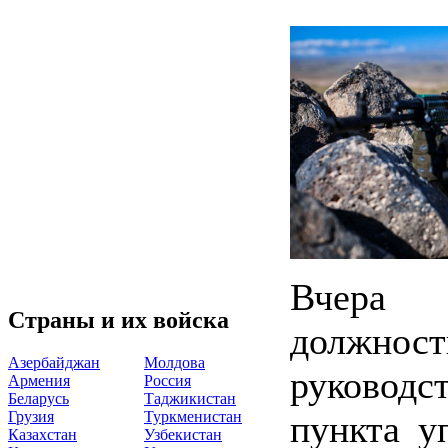
Вчера 
Страны и их войска
должност
Азербайджан
Молдова
руковод
Армения
Россия
Беларусь
Таджикистан
Грузия
Туркменистан
пункта у
Казахстан
Узбекистан