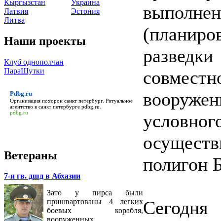
Кыргызстан
Украина
выполнен
Латвия
Эстония
Литва
(планиро
Наши проекты
разведк
Клуб однополчан
ПараШутки
совмест
вооружен
Pdbg.ru
Организация похорон санкт петербург. Ритуальное
агентство в санкт петербурге
pdbg.ru
.
pdbg.ru
условног
осущес
Ветераны
полигон 
7-я гв. дшд в Абхазии
Зато у пирса были
Сегодня
пришвартованы 4 легких
боевых корабля,
вооруженных