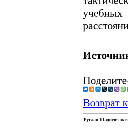
тактиче
учебных
расстояни
Источни
Поделитес
Возврат к
Руслан Шадиев
6 окт