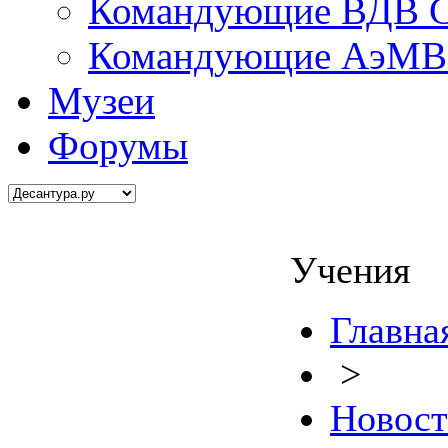
Командующие ВДВ С
Командующие АэМВ 
Музеи
Форумы
Учения
Главна
>
Новос