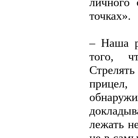
личного 
точках».
– Наша р
того, ч
Стрелять
прицел,
обнаруж
докладыв
лежать н
не в сам