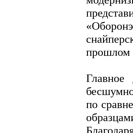
предс
«Оборо
снайперс
прошлом 
Главное 
бесшумно
по сравн
образц
Благодар