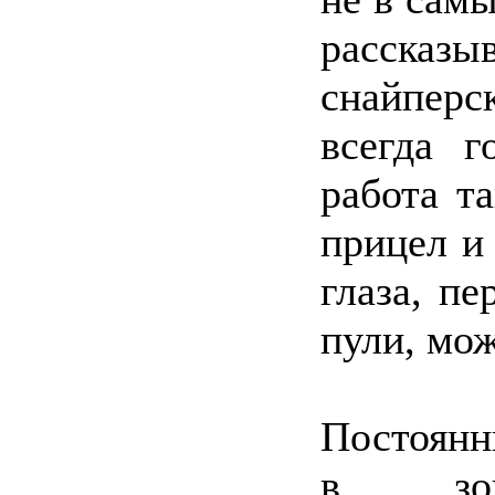
рассказ
снайпер
всегда г
работа т
прицел и 
глаза, пе
пули, мо
Постоянн
в зон