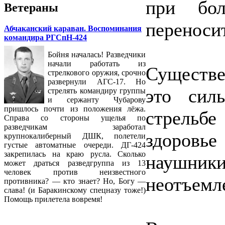
при бо
Ветераны
переносит
Абчаканский караван. Воспоминания
командира РГСпН-424
Бойня началась! Разведчики
начали работать из
Существе
стрелкового оружия, срочно
развернули АГС-17. Но
это сил
стрелять командиру группы
и сержанту Чубарову
пришлось почти из положения лёжа.
стрельбе
Справа со стороны ущелья по
разведчикам заработал
здоровь
крупнокалиберный ДШК, полетели
густые автоматные очереди. ДГ-424
закрепилась на краю русла. Сколько
наушники
может драться разведгруппа из 13
человек против неизвестного
неотъемл
противника? — кто знает? Но, Богу —
слава! (и Баракинскому спецназу тоже!)
Помощь прилетела вовремя!