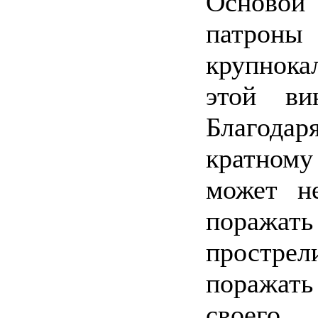
Основой
патро
крупнок
этой ви
Благода
кратно
может н
поражать
прострел
поражат
своего