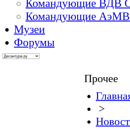
Командующие ВДВ С
Командующие АэМВ 
Музеи
Форумы
Прочее
Главна
>
Новос