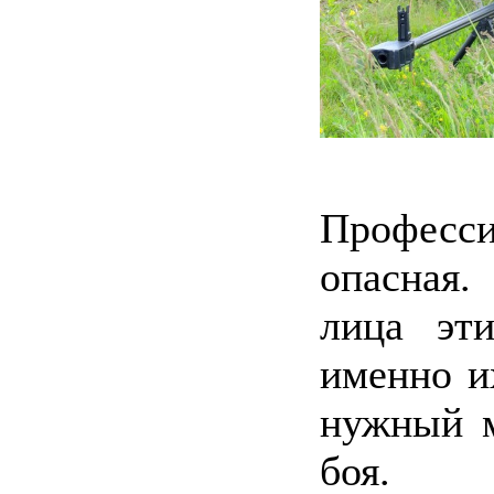
Професси
опасная.
лица эт
именно и
нужный м
боя.