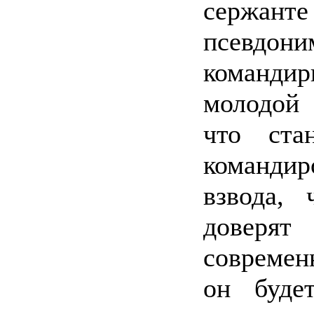
сержант
псевдо
команди
молодой 
что ста
команди
взвода,
доверят
современн
он буде