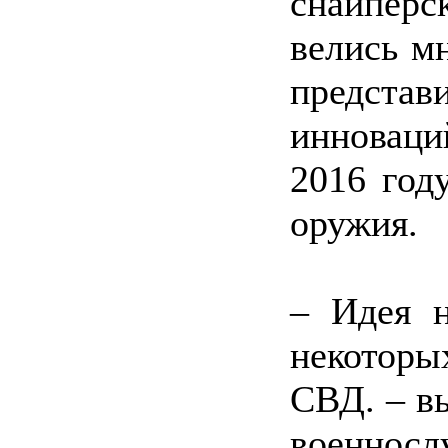
снайперс
велись м
представ
инновац
2016 год
оружия.
– Идея н
некотор
СВД. – в
военносл