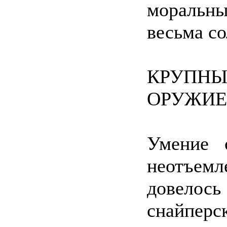
моральн
весьма со
КРУПНЫ
ОРУЖИЕ
Умение 
неотъемл
довелос
снайпер