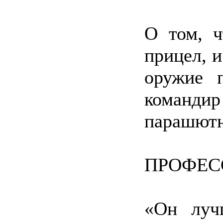
О том, ч
прицел, и
оружие п
командир
парашютн
ПРОФЕС
«Он луч