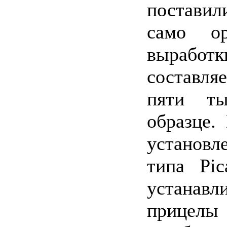
поставил
само о
выработ
составля
пяти ты
образце.
установ
типа Pic
устанавл
прицел