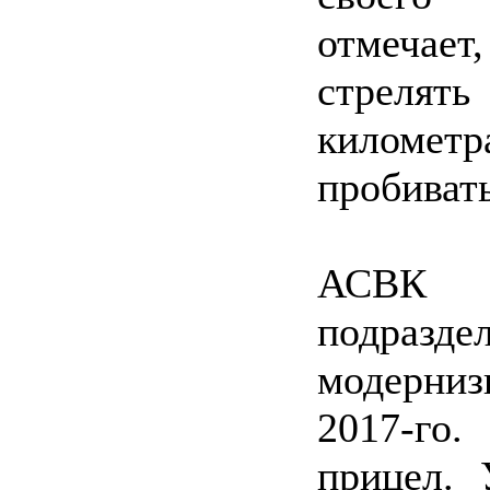
отмечает
стрелять
километр
пробиват
АСВК п
подразде
модерниз
2017-го
прицел. 