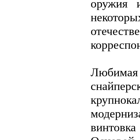
оружия и
некото
отечест
корреспо
Любимая 
снайп
крупно
модерниз
винтовк