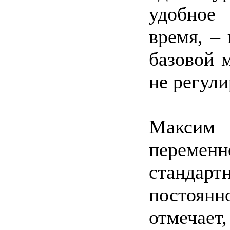
удобное
время, – 
базовой 
не регули
Максим 
перемен
станда
постоя
отмечает