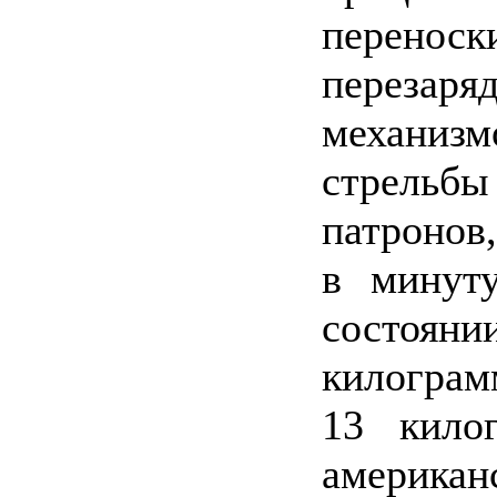
перенос
перезар
механизм
стрельб
патронов
в минут
состоянии
килограм
13 кило
американ