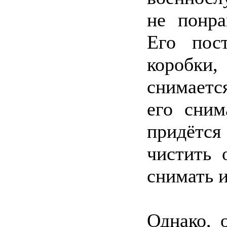
не понра
Его пос
коробки,
снимаетс
его сним
придётся 
чистить 
снимать и
Однако, 