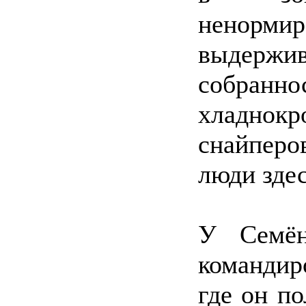
ненорм
выдерж
собран
хладнокр
снайпер
люди здес
У Семё
командир
где он п