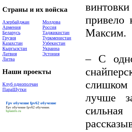
винтовки
Страны и их войска
привело 
Азербайджан
Молдова
Армения
Россия
Максим.
Беларусь
Таджикистан
Грузия
Туркменистан
Казахстан
Узбекистан
Кыргызстан
Украина
Латвия
Эстония
– С одно
Литва
снайперс
Наши проекты
слишком 
Клуб однополчан
ПараШутки
лучше з
Fpv обучение fpv62 обучение
сильна
Fpv обучение fpv62 обучение
.
bplainfo.ru
рассказыв