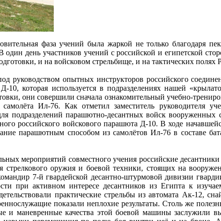
овительная фаза учений была жаркой не только благодаря пек
В один день участников учений с российской и египетской сто
дготовки, и на войсковом стрельбище, и на тактических полях 
под руководством опытных инструкторов российского соедине
-10, которая используется в подразделениях нашей «крылато
овки, они совершили сначала ознакомительный учебно-трениро
о самолёта Ил-76. Как отметил заместитель руководителя у
для подразделений парашютно-десантных войск вооруженных 
ного российского войскового парашюта Д-10. В ходе начавшейс
ание парашютным способом из самолётов Ил-76 в составе бат
льных мероприятий совместного учения российские десантники 
 стрелкового оружия и боевой техники, стоящих на вооружен
командир 7-й гвардейской десантно-штурмовой дивизии гварди
ости при активном интересе десантников из Египта к изуча
детельствовали практические стрельбы из автомата Ак-12, сна
оеннослужащие показали неплохие результаты. Столь же полез
е и маневренные качества этой боевой машины заслужили выс