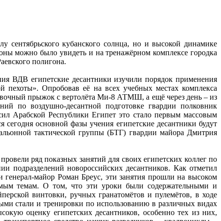
лу сентябрьского кубанского солнца, но и высокой динамике
роны можно было увидеть и на тренажёрном комплексе городка
Раевского полигона.
ния ВДВ египетские десантники изучили порядок применения
й пехоты». Опробовав её на всех учебных местах комплекса
вочный прыжок с вертолёта Ми-8 АТМШ, а ещё через день – из
чений по воздушно-десантной подготовке гвардии полковник
сил Арабской Республики Египет это стало первым массовым
я сегодня основной фазы учения египетские десантники будут
альонной тактической группы (БТГ) гвардии майора Дмитрия
провели ряд показных занятий для своих египетских коллег по
ии подразделений новороссийских десантников. Как отметил
и генерал-майор Роман Бреус, эти занятия прошли на высоком
емым темам. О том, что эти уроки были содержательными и
йперской винтовки, ручных гранатомётов и пулемётов, в ходе
ными стали и тренировки по использованию в различных видах
окую оценку египетских десантников, особенно тех из них,