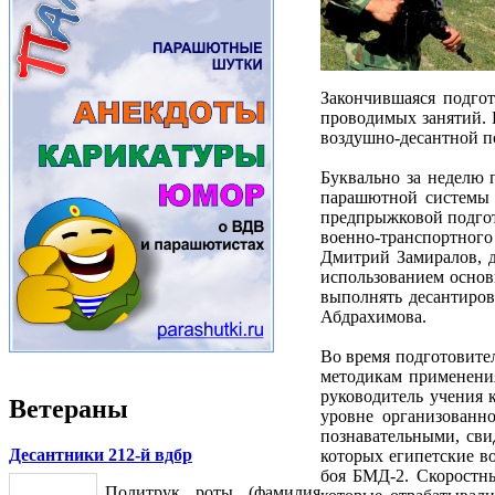
Закончившаяся подгот
проводимых занятий. 
воздушно-десантной по
Буквально за неделю 
парашютной системы Д
предпрыжковой подгот
военно-транспортног
Дмитрий Замиралов, 
использованием основ
выполнять десантиров
Абдрахимова.
Во время подготовите
методикам применения
руководитель учения 
Ветераны
уровне организованн
познавательными, сви
Десантники 212-й вдбр
которых египетские в
боя БМД-2. Скоростны
Политрук роты (фамилия