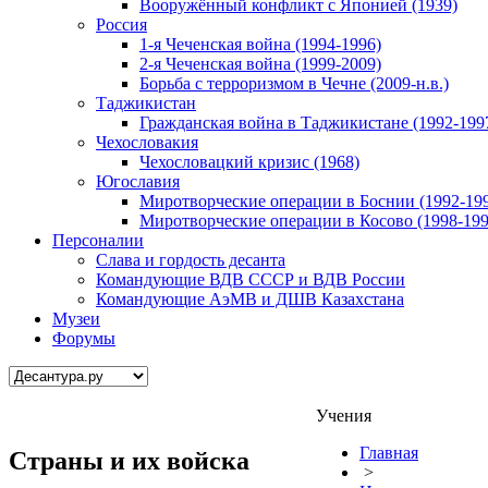
Вооружённый конфликт с Японией (1939)
Россия
1-я Чеченская война (1994-1996)
2-я Чеченская война (1999-2009)
Борьба с терроризмом в Чечне (2009-н.в.)
Таджикистан
Гражданская война в Таджикистане (1992-199
Чехословакия
Чехословацкий кризис (1968)
Югославия
Миротворческие операции в Боснии (1992-19
Миротворческие операции в Косово (1998-199
Персоналии
Слава и гордость десанта
Командующие ВДВ СССР и ВДВ России
Командующие АэМВ и ДШВ Казахстана
Музеи
Форумы
Учения
Главная
Страны и их войска
>