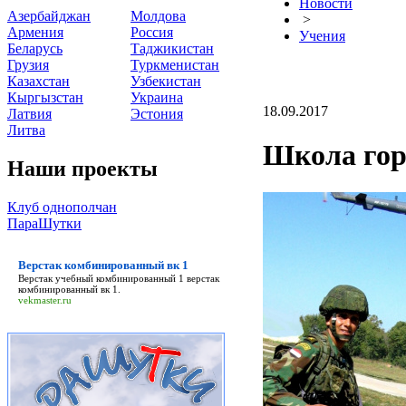
Новости
Азербайджан
Молдова
>
Армения
Россия
Учения
Беларусь
Таджикистан
Грузия
Туркменистан
Казахстан
Узбекистан
Кыргызстан
Украина
18.09.2017
Латвия
Эстония
Литва
Школа гор
Наши проекты
Клуб однополчан
ПараШутки
Верстак комбинированный вк 1
Верстак учебный комбинированный 1
верстак
комбинированный вк 1
.
vekmaster.ru