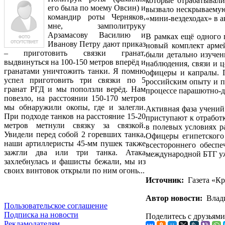
которые отрабатывал
его была по моему Овсин) и
вызвало нескрываемую 
командир роты Черняков,
«мини-вездеходах» в а
мне, замполитруку
Арзамасову Василию и
В рамках ещё одного 
Иванову Петру дают приказ
новый комплект арме
– приготовить связки гранат,
были детально изучен
выдвинуться на 100-150 метров вперёд и
наблюдения, связи и 
гранатами уничтожить танки. Я помню
офицеры и капралы. П
успел приготовить три связки по 5
российским опыту и п
гранат РГД и мы поползли верёд. Нам
процессе парашютно-д
повезло, на расстоянии 150-170 метров
мы обнаружили окопы, где и залегли.
Активная фаза учений 
При подходе танков на расстояние 15-20
приступают к отработ
метров метнули связку за связкой.
в полевых условиях р
Увидели перед собой 2 горевших танка,
Офицеры египетского 
наши артиллеристы 45-мм пушек также
всестороннего обесп
зажгли два или три танка. Атака
международной БТГ уж
захлебнулась и фашисты бежали, мы из
своих винтовок открыли по ним огонь...
Источник:
Газета «Кр
Автор новости:
Влади
Пользовательское соглашение
Подписка на новости
Поделитесь с друзьями
Рекламодателям