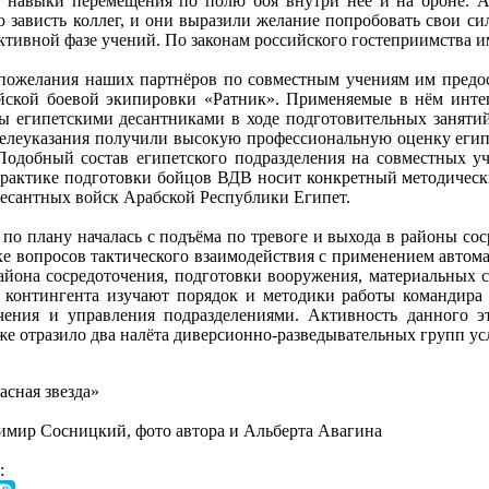
и навыки перемещения по полю боя внутри неё и на броне. А
зависть коллег, и они выразили желание попробовать свои силы
ктивной фазе учений. По законам российского гостеприимства и
пожелания наших партнёров по совместным учениям им предос
йской боевой экипировки «Ратник». Применяемые в нём инте
ы египетскими десантниками в ходе подготовительных занятий
целеуказания получили высокую профессиональную оценку егип
одобный состав египетского подразделения на совместных уче
рактике подготовки бойцов ВДВ носит конкретный методическ
есантных войск Арабской Республики Египет.
по плану началась с подъёма по тревоге и выхода в районы сос
ке вопросов тактического взаимодействия с применением автом
айона сосредоточения, подготовки вооружения, материальных с
контингента изучают порядок и методики работы командира б
ечения и управления подразделениями. Активность данного э
е отразило два налёта диверсионно-разведывательных групп ус
асная звезда»
мир Сосницкий, фото автора и Альберта Авагина
: