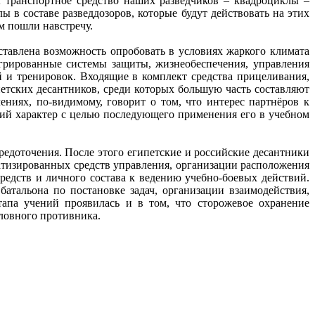
 транспортное средство наших разведчиков – квадроциклы –
 в составе разведдозоров, которые будут действовать на этих
м пошли навстречу.
тавлена возможность опробовать в условиях жаркого климата
грированные системы защиты, жизнеобеспечения, управления
 и тренировок. Входящие в комплект средства прицеливания,
етских десантников, среди которых большую часть составляют
ниях, по-видимому, говорит о том, что интерес партнёров к
ий характер с целью последующего применения его в учебном
редоточения. После этого египетские и российские десантники
атизированных средств управления, организации расположения
редств и личного состава к ведению учебно-боевых действий.
атальона по постановке задач, организации взаимодействия,
тапа учений проявилась и в том, что сторожевое охранение
ловного противника.