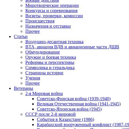
Боевые действия
Миротворческие операции
Конкурсы и соревнования
Визиты, проверки, комиссии
Происшествия
Назначения и отставки
Прочее
Статьи
Воздушно-десантная техника
ВТА, авиация ВДВ и авиационные части ДШВ
Обмундирование
Оружие и боевая техника
Реформы и перспективы
Символика и геральдика
Страницы истории
Учения
Прочее
Ветераны
2-я Мировая война
Советско-Финская война (1939-1940)
Великая Отечественная война (1941-1945)
Советско-Японская война (1945)
СССР после 2-й мировой
События в Казахстане (1986)
Карабахский вооруженный конфликт (1987-19