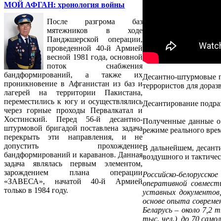
МОЙ АФГАН: хронология войны
После разгрома баз
мятежников в ходе
Панджшерской операции,
проведенной 40-й Армией
весной 1981 года, основной
поток снабжения
бандформирований, а также их
Десантно-штурмовые п
проникновение в Афганистан из баз и
террористов для дораз
лагерей на территории Пакистана,
переместились к югу и осуществлялись
Десантирование подра
через горные проходы Первалкатал и
Хостинский. Перед 56-й десантно-
Полученные данные о
штурмовой бригадой поставлена задача
режиме реального вре
перекрыть эти направления, и не
допустить прохождение
В дальнейшем, десант
бандформирований и караванов. Данная
воздушного и тактичес
задача являлась первым элементом,
зарождением плана операции
Российско-белорусско
«ЗАВЕСА», начатой 40-й Армией
оперативной совмест
только в 1984 году.
уставных документов,
основе опыта совреме
Беларусь – около 7,2 
тыс. чел.), до 70 сам