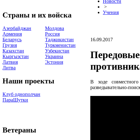
Новости
>
Учения
Страны и их войска
Азербайджан
Молдова
Армения
Россия
Беларусь
Таджикистан
16.09.2017
Грузия
Туркменистан
Казахстан
Узбекистан
Передовые
Кыргызстан
Украина
Латвия
Эстония
противник
Литва
Наши проекты
В ходе совместного
разведывательно-поис
Клуб однополчан
ПараШутки
Ветераны