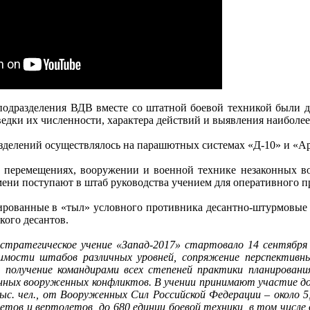
одразделения ВДВ вместе со штатной боевой техникой были 
ведки их численности, характера действий и выявления наибол
зделений осуществлялось на парашютных системах «Д-10» и «Арб
 перемещениях, вооружении и военной технике незаконных в
мени поступают в штаб руководства учением для оперативного 
ированные в «тыл» условного противника десантно-штурмовые в
кого десантов.
е стратегическое учение «Запад-2017» стартовало 14 сентября
имости штабов различных уровней, сопряжение перспективны
 получение командирами всех степеней практики планировани
нных вооруженных конфликтов. В учении принимают участие до
тыс. чел., от Вооруженных Сил Российской Федерации – около 5,
олетов и вертолетов, до 680 единиц боевой техники, в том числе