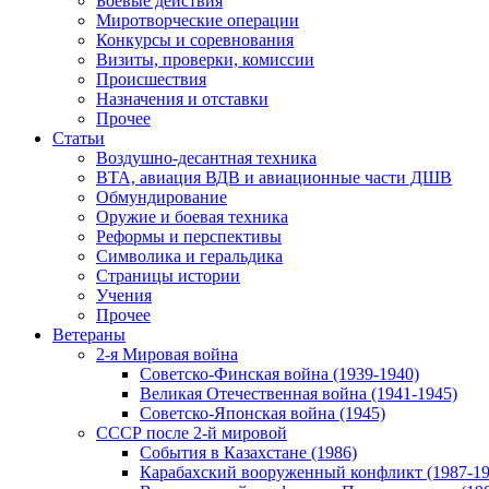
Боевые действия
Миротворческие операции
Конкурсы и соревнования
Визиты, проверки, комиссии
Происшествия
Назначения и отставки
Прочее
Статьи
Воздушно-десантная техника
ВТА, авиация ВДВ и авиационные части ДШВ
Обмундирование
Оружие и боевая техника
Реформы и перспективы
Символика и геральдика
Страницы истории
Учения
Прочее
Ветераны
2-я Мировая война
Советско-Финская война (1939-1940)
Великая Отечественная война (1941-1945)
Советско-Японская война (1945)
СССР после 2-й мировой
События в Казахстане (1986)
Карабахский вооруженный конфликт (1987-19