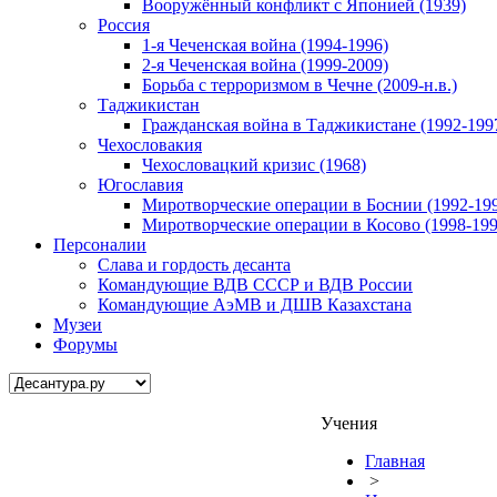
Вооружённый конфликт с Японией (1939)
Россия
1-я Чеченская война (1994-1996)
2-я Чеченская война (1999-2009)
Борьба с терроризмом в Чечне (2009-н.в.)
Таджикистан
Гражданская война в Таджикистане (1992-199
Чехословакия
Чехословацкий кризис (1968)
Югославия
Миротворческие операции в Боснии (1992-19
Миротворческие операции в Косово (1998-199
Персоналии
Слава и гордость десанта
Командующие ВДВ СССР и ВДВ России
Командующие АэМВ и ДШВ Казахстана
Музеи
Форумы
Учения
Главная
>