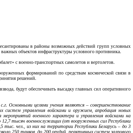
десантированы в районы возможных действий групп условных
ее важных объектов инфраструктуры условного противника.
алет» с военно-транспортных самолетов и вертолетов.
ооруженных формирований по средствам космической связи в
принятия решений.
звода, будут обеспечивать высадку главных сил оперативного
 с.г. Основными целями учения являются – совершенствование
х систем управления войсками и оружием, апробация новых
я мероприятий военного характера и управления войсками на
 12,7 тысяч военнослужащих (от вооруженных сил Республики
5 тыс. чел., из них на территории Республики Беларусь – до 3
 около 250 танков, до 200 орудий, реактивных систем залпового