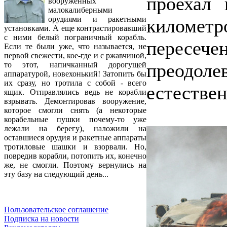
проехал
вооруженных
малокалиберными
орудиями и ракетными
киломе
установками. А еще контрастировавший
с ними белый пограничный корабль.
пересече
Если те были уже, что называется, не
первой свежести, кое-где и с ржавчиной,
преодоле
то этот, напичканный дорогущей
аппаратурой, новехонький! Затопить бы
их сразу, но тротила с собой - всего
естествен
ящик. Отправлялись ведь не корабли
взрывать. Демонтировав вооружение,
которое смогли снять (а некоторые
корабельные пушки почему-то уже
лежали на берегу), наложили на
оставшиеся орудия и ракетные аппараты
тротиловые шашки и взорвали. Но,
повредив корабли, потопить их, конечно
же, не смогли. Поэтому вернулись на
эту базу на следующий день...
Пользовательское соглашение
Подписка на новости