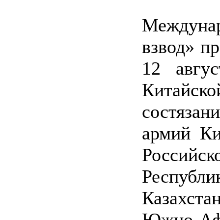
Междуна
взвод» пр
12 авгу
Китайск
состяза
армий Ки
Российск
Республ
Казахста
Южно-А