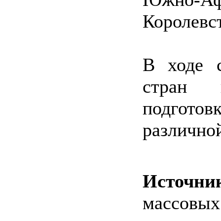
Королевс
В ходе с
стран 
подгото
различно
Источни
массовых