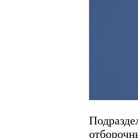
Подразде
отборочн