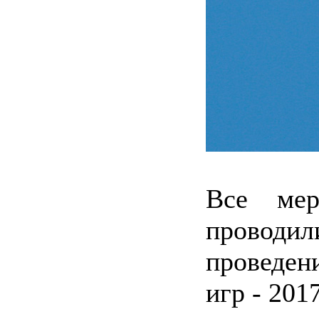
Все мер
проводи
проведе
игр - 201