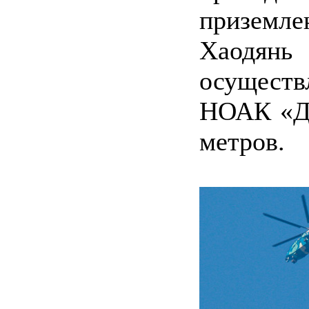
приземле
Хаодя
осущест
НОАК «Дж
метров.