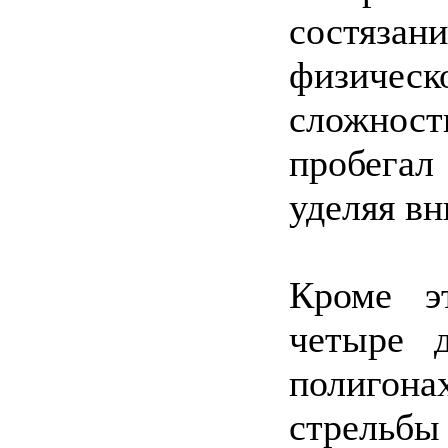
состязан
физиче
сложнос
пробегал
уделяя в
Кроме э
четыре 
полигон
стрельб