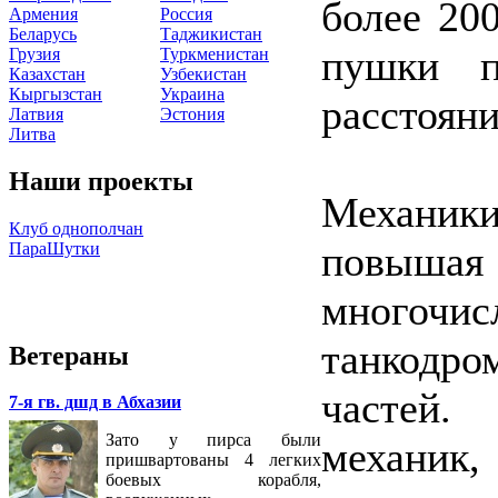
более 20
Армения
Россия
Беларусь
Таджикистан
пушки п
Грузия
Туркменистан
Казахстан
Узбекистан
Кыргызстан
Украина
расстояни
Латвия
Эстония
Литва
Наши проекты
Механик
Клуб однополчан
повышая
ПараШутки
многоч
танкодр
Ветераны
частей.
7-я гв. дшд в Абхазии
Зато у пирса были
механик,
пришвартованы 4 легких
боевых корабля,