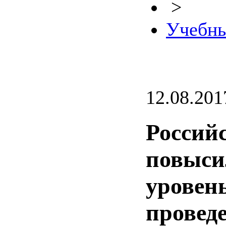
>
Учебны
12.08.201
Россий
повыси
уровень
провед