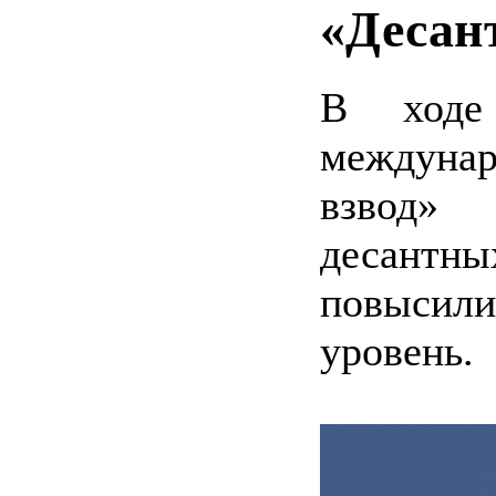
«Десан
В ходе
междуна
взвод» 
десантн
повысил
уровень.