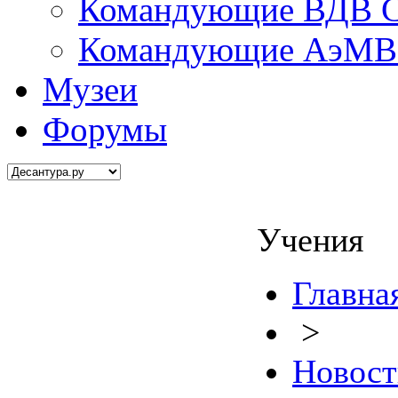
Командующие ВДВ С
Командующие АэМВ 
Музеи
Форумы
Учения
Главна
>
Новост