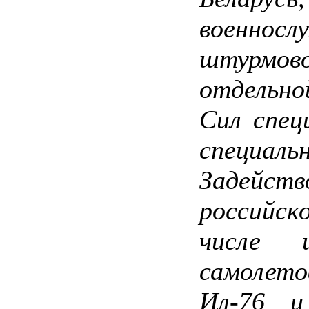
военно
штурмов
отдельно
Сил спец
специа
Задейс
российско
числе ш
самолет
Ил-76 и