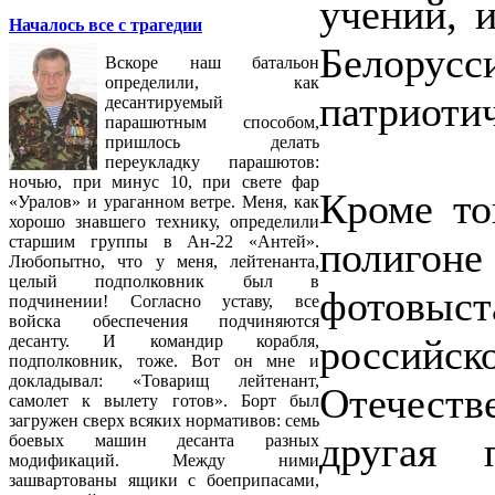
учений, 
Началось все с трагедии
Белору
Вскоре наш батальон
определили, как
патриотич
десантируемый
парашютным способом,
пришлось делать
переукладку парашютов:
ночью, при минус 10, при свете фар
Кроме то
«Уралов» и ураганном ветре. Меня, как
хорошо знавшего технику, определили
старшим группы в Ан-22 «Антей».
полигон
Любопытно, что у меня, лейтенанта,
целый подполковник был в
фотовы
подчинении! Согласно уставу, все
войска обеспечения подчиняются
россий
десанту. И командир корабля,
подполковник, тоже. Вот он мне и
докладывал: «Товарищ лейтенант,
Отечеств
самолет к вылету готов». Борт был
загружен сверх всяких нормативов: семь
другая 
боевых машин десанта разных
модификаций. Между ними
зашвартованы ящики с боеприпасами,