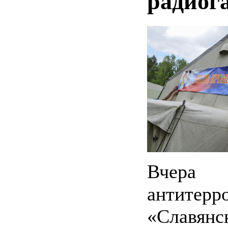
радиог
Вчер
антите
«Славянс