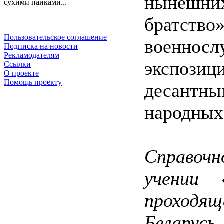
нынешн
сухими пайками...
братст
Пользовательское соглашение
военносл
Подписка на новости
Рекламодателям
экспози
Ссылки
О проекте
Помощь проекту
десантны
народных
Справочн
учении 
проходящ
Белару