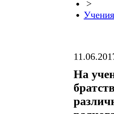
>
Учени
11.06.201
На уче
братст
различ