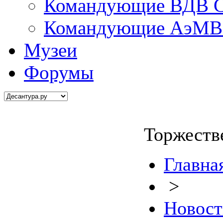
Командующие ВДВ С
Командующие АэМВ 
Музеи
Форумы
Торжеств
Главна
>
Новост