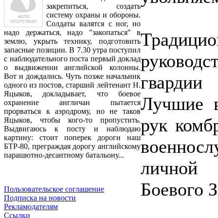
закрепиться, создать
систему охраны и обороны.
Солдаты валятся с ног, но
надо держаться, надо "закопаться" в
Традици
землю, укрыть технику, подготовить
запасные позиции. В 7.30 утра поступил
руково
с наблюдательного поста первый доклад
о выдвижении английской колонны.
гвардии
Вот и дождались. Чуть позже начальник
одного из постов, старший лейтенант Н.
Яцыков, докладывает, что боевое
Лучшие в
охранение англичан пытается
прорваться к аэродрому, но не таков
рук комб
Яцыков, чтобы кого-то пропустить.
Выдвигаюсь к посту и наблюдаю
картину: стоит поперек дороги наш
военно
БТР-80, преграждая дорогу английскому
парашютно-десантному батальону...
личной 
Боевого З
Пользовательское соглашение
Подписка на новости
Рекламодателям
Ссылки