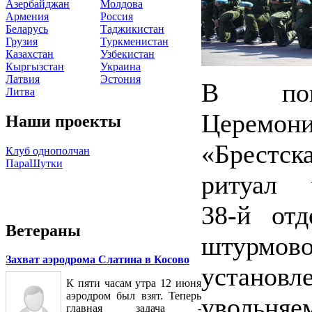
Азербайджан
Молдова
Армения
Россия
Беларусь
Таджикистан
Грузия
Туркменистан
Казахстан
Узбекистан
Кыргызстан
Украина
Латвия
Эстония
В пон
Литва
Церемони
Наши проекты
«Брестск
Клуб однополчан
ПараШутки
ритуал 
38‑й отд
Ветераны
штурмо
Захват аэродрома Слатина в Косово
устано
К пяти часам утра 12 июня
аэродром был взят. Теперь
увольняем
главная задача -