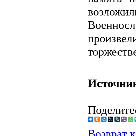
возлож
Военнос
произвел
торжеств
Источни
Поделитес
Возврат к