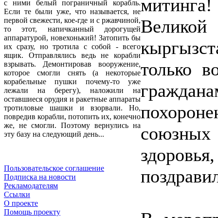
митинг
с ними белый пограничный корабль.
Если те были уже, что называется, не
Велико
первой свежести, кое-где и с ржавчиной,
то этот, напичканный дорогущей
аппаратурой, новехонький! Затопить бы
кыргызст
их сразу, но тротила с собой - всего
ящик. Отправлялись ведь не корабли
только в
взрывать. Демонтировав вооружение,
которое смогли снять (а некоторые
корабельные пушки почему-то уже
граждан
лежали на берегу), наложили на
оставшиеся орудия и ракетные аппараты
похорон
тротиловые шашки и взорвали. Но,
повредив корабли, потопить их, конечно
же, не смогли. Поэтому вернулись на
союзных
эту базу на следующий день...
здоровья,
Пользовательское соглашение
поздравил
Подписка на новости
Рекламодателям
Ссылки
О проекте
Помощь проекту