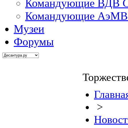
Командующие ВДВ С
Командующие АэМВ 
Музеи
Форумы
Торжеств
Главна
>
Новост