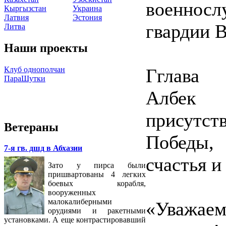
военносл
Кыргызстан
Украина
Латвия
Эстония
гвардии 
Литва
Наши проекты
Клуб однополчан
Гглава 
ПараШутки
Албек
присутс
Ветераны
Победы,
7-я гв. дшд в Абхазии
счастья и
Зато у пирса были
пришвартованы 4 легких
боевых корабля,
вооруженных
малокалиберными
«Уважае
орудиями и ракетными
установками. А еще контрастировавший