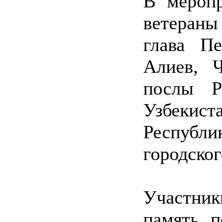
В меропр
ветераны
глава Пе
Алиев, 
послы Ро
Узбекис
Республи
городско
Участни
память 