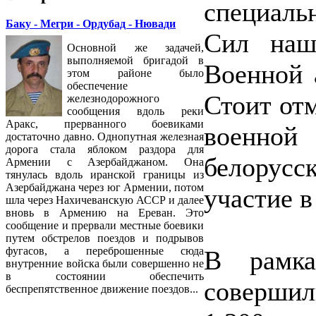
специал
Баку - Мегри - Ордубад - Нювади
Сил наш
Основной же задачей,
выполняемой бригадой в
Военной 
этом районе было
обеспечение
Стоит отм
железнодорожного
сообщения вдоль реки
Аракс, прерванного боевиками
военной
достаточно давно. Однопутная железная
дорога стала яблоком раздора для
белору
Армении с Азербайджаном. Она
тянулась вдоль иранской границы из
Азербайджана через юг Армении, потом
участие в
шла через Нахичеванскую АССР и далее
вновь в Армению на Ереван. Это
сообщение и прервали местные боевики
путем обстрелов поездов и подрывов
фугасов, а переброшенные сюда
В рамка
внутренние войска были совершенно не
в состоянии обеспечить
соверши
беспрепятственное движение поездов...