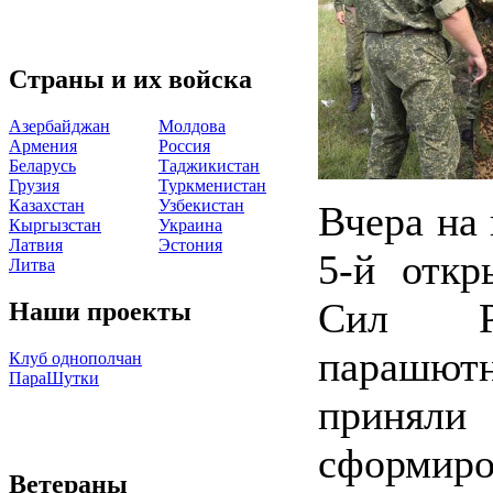
Страны и их войска
Азербайджан
Молдова
Армения
Россия
Беларусь
Таджикистан
Грузия
Туркменистан
Казахстан
Узбекистан
Вчера на
Кыргызстан
Украина
Латвия
Эстония
5‑й отк
Литва
Сил Ре
Наши проекты
парашю
Клуб однополчан
ПараШутки
приняли
сформиро
Ветераны