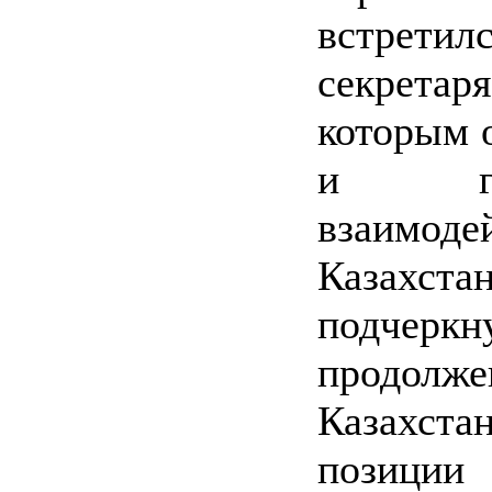
встретил
секретар
которым 
и глоб
взаимоде
Казахста
подчеркн
продол
Казахст
позиции