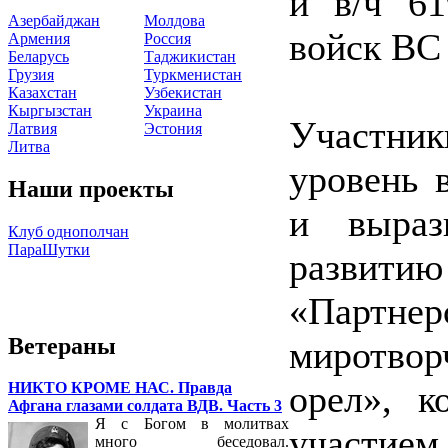
и в/ч 61
Азербайджан
Молдова
войск ВС
Армения
Россия
Беларусь
Таджикистан
Грузия
Туркменистан
Казахстан
Узбекистан
Кыргызстан
Украина
Участник
Латвия
Эстония
Литва
уровень 
Наши проекты
и выраз
Клуб однополчан
ПараШутки
развитию 
«Партн
Ветераны
миротво
орел», к
НИКТО КРОМЕ НАС. Правда
Афгана глазами солдата ВДВ. Часть 3
Я с Богом в молитвах
участием
много беседовал.