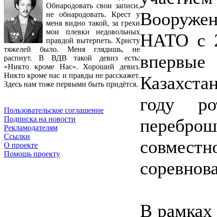
Обнародовать свои записи,
Вооружен
не обнародовать. Крест у
меня видно такой, за грехи
мои плевки недовольных
НАТО с 2
правдой вытерпеть. Христу
тяжелей было. Меня глядишь, не
впервы
распнут. В ВДВ такой девиз есть:
«Никто кроме Нас». Хороший девиз.
Никто кроме нас и правды не расскажет.
Казахстан
Здесь нам тоже первыми быть придётся.
году ро
Пользовательское соглашение
Подписка на новости
перебро
Рекламодателям
Ссылки
совмес
О проекте
Помощь проекту
соревнов
В рамках