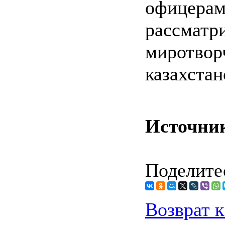
офице
рассма
миротв
казахста
Источни
Поделитес
Возврат к