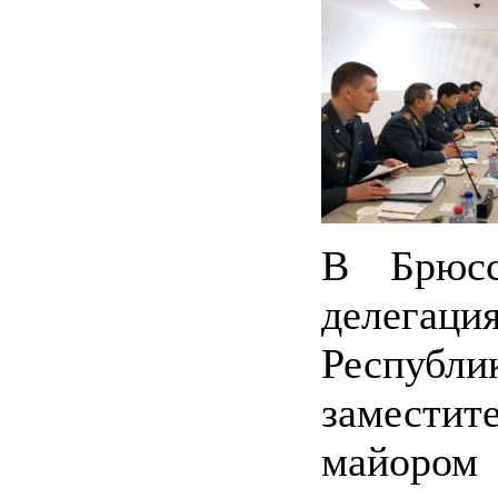
В Брюсс
делега
Республ
замест
майоро