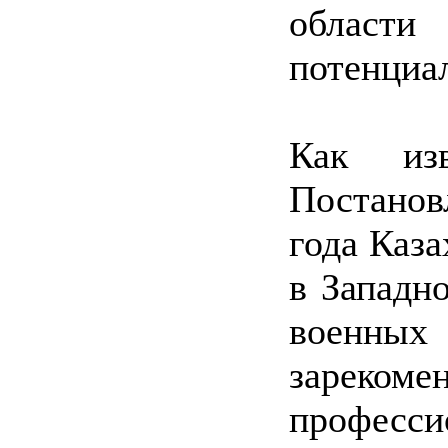
области
потенциа
Как из
Постанов
года Каз
в Западн
военны
заре
професси