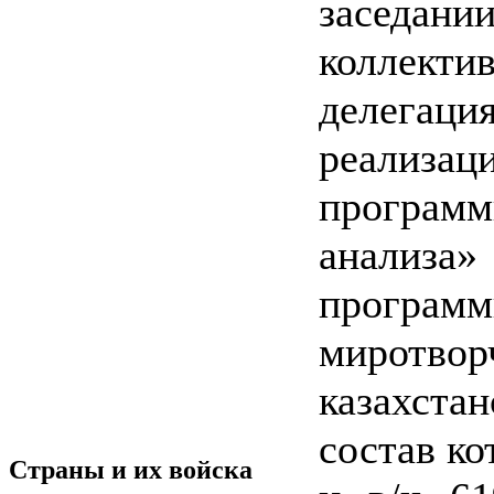
заседани
коллекти
делега
реализац
програм
анализа
программ
миротв
казахст
состав ко
Страны и их войска