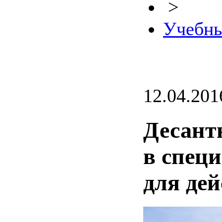
>
Учебны
12.04.201
Десант
в спец
для де