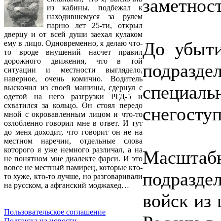
заметнос
из кабины, подбежал к
находившемуся за рулем
парню лет 25-ти, открыл
дверцу и от всей души заехал кулаком
До убыти
ему в лицо. Одновременно, я делаю что-
то вроде внушений насчет правил
дорожного движения, что в той
подраз
ситуации и местности выглядело,
наверное, очень комично. Водитель
специаль
выскочил из своей машины, сдернул с
одетой на него разгрузки РГД-5 и
схватился за кольцо. Он стоял передо
снегосту
мной с окровавленным лицом и что-то
озлобленно говорил мне в ответ. И тут
до меня доходит, что говорит он не на
местном наречии, отдельные слова
которого я уже немного различал, а на
Масштаб
не понятном мне диалекте фарси. И это
вовсе не местный памирец, которые кто-
подразд
то хуже, кто-то лучше, но разговаривали
на русском, а афганский моджахед…
войск из
Пользовательское соглашение
Подписка на новости