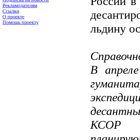
России в
Рекламодателям
десант
Ссылки
О проекте
Помощь проекту
льдину о
Справочн
В апреле
гуманит
экспеди
десантн
КСОР г
планиру