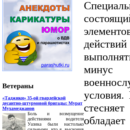
Специа
состоя
элементо
действи
выполнят
минус 
военнос
Ветераны
условия.
«Таджики» 35-ой гвардейской
десантно-штурмовой бригады: Мурат
стесняет
Мухамеджанов
Боль и возмущение
обладае
действиями водителя
Уазика были настолько
сильными, что я, выскочив