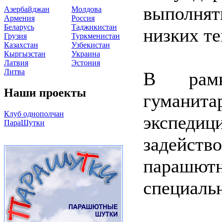
выполнят
Азербайджан
Молдова
Армения
Россия
Беларусь
Таджикистан
низких те
Грузия
Туркменистан
Казахстан
Узбекистан
Кыргызстан
Украина
Латвия
Эстония
Литва
В рамк
Наши проекты
гуманит
Клуб однополчан
экспед
ПараШутки
задейст
парашю
специаль