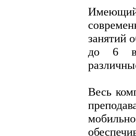
Имеющ
соврем
занятий о
до 6 во
различны
Весь ком
препода
мобильно
обеспе