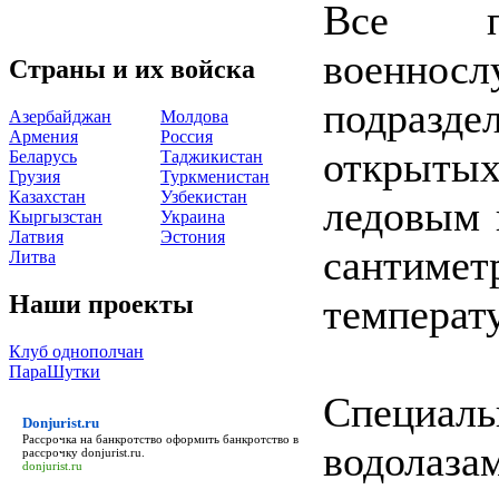
Все пр
военно
Страны и их войска
подразд
Азербайджан
Молдова
Армения
Россия
открыты
Беларусь
Таджикистан
Грузия
Туркменистан
Казахстан
Узбекистан
ледовым 
Кыргызстан
Украина
Латвия
Эстония
сантим
Литва
Наши проекты
температ
Клуб однополчан
ПараШутки
Специа
Donjurist.ru
Рассрочка на банкротство оформить банкротство в
водола
рассрочку
donjurist.ru
.
donjurist.ru