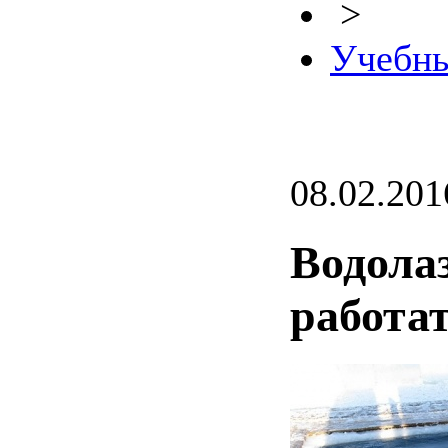
>
Учебны
08.02.201
Водола
работа