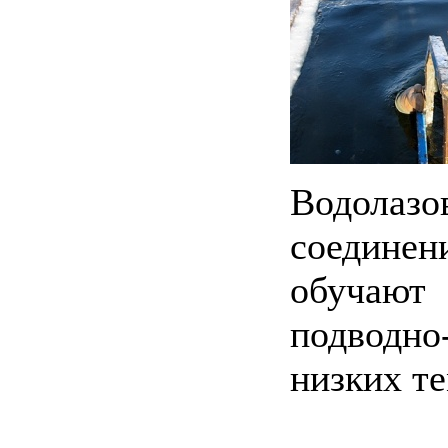
Водолаз
соединен
обучаю
подводно
низких те