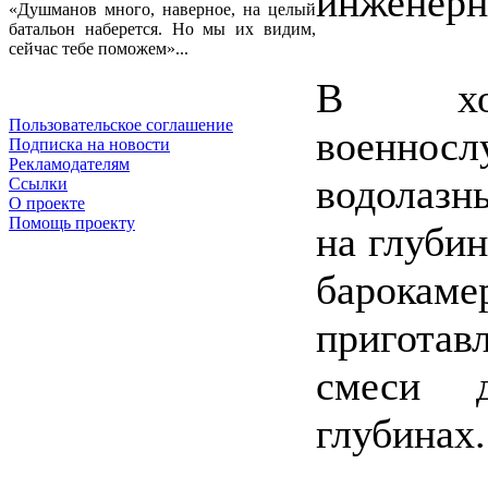
инженерн
«Душманов много, наверное, на целый
батальон наберется. Но мы их видим,
сейчас тебе поможем»...
В ход
Пользовательское соглашение
военнос
Подписка на новости
Рекламодателям
водолазн
Ссылки
О проекте
Помощь проекту
на глубин
барокаме
приготав
смеси 
глубинах.