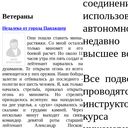
соедине
использо
Ветераны
автономн
Недалеко от города Панджшер
недавно
Они пошли ставить мины-
растяжки. Со мной остался
только миномет и его
высшее в
боевой расчет. Но около 11
часов утра эти пять солдат и
лейтенант нарвались на
душманов. Те открыли огонь из всего
имеющегося у них оружия. Наши бойцы
Все подв
залегли и отбивались до последнего -
полегли все шесть человек. Я, как только
проводя
началась стрельба, приказал открыть
огонь из миномета. Но стрелять
приходилось вслепую: мы находились
инструкт
на дне ущелья, а «духи» скрывались за
скалами и грудами камней. Через
курса 
несколько минут выходит на связь
командир девятой роты старший
лейтенант Александр Песков: