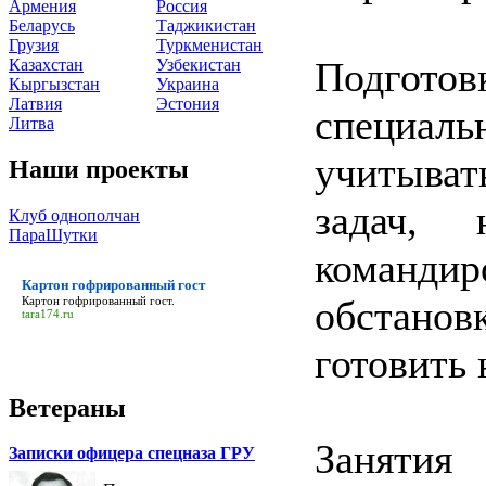
Армения
Россия
Беларусь
Таджикистан
Грузия
Туркменистан
Подгот
Казахстан
Узбекистан
Кыргызстан
Украина
Латвия
Эстония
специал
Литва
учитыва
Наши проекты
задач, 
Клуб однополчан
ПараШутки
команд
Картон гофрированный гост
обстано
Картон гофрированный гост
.
tara174.ru
готовить
Ветераны
Занятия
Записки офицера спецназа ГРУ