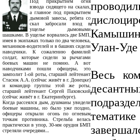
Под прикрытием огня
проводил
взвода сидящего на скалах,
а главное под прикрытием
дислоцир
дымовой завесы, ребята со
скал забросали вход в
ущелье дымовыми
Камышине
шашками. В ущелье ворвались две БМП,
имея в экипажах только по два человека,
Улан-Уде 
механиков-водителей и в башнях сидели
наводчики. К сожалению фамилий
солдат, которые сидели за рычагами
боевых машин не помню. А вот
наводчиками пошли офицеры, это
Весь ком
замполит 1-ой роты, старший лейтенант
Стасюк А.А. (сейчас живёт в г. Донецке)
десант
и командир группы этой же роты,
старший лейтенант Сергей Паховский
(сейчас живёт в г. Екатеринбурге).
подразд
Когда рассеялся дым, душманы увидели
боевые машины, но было уже поздно,
тематик
офицеры открыли огонь по огневым
точкам противника. Стрельба велась
практически в упор, 30-мм орудия БМП
завершал
стреляли очередями...