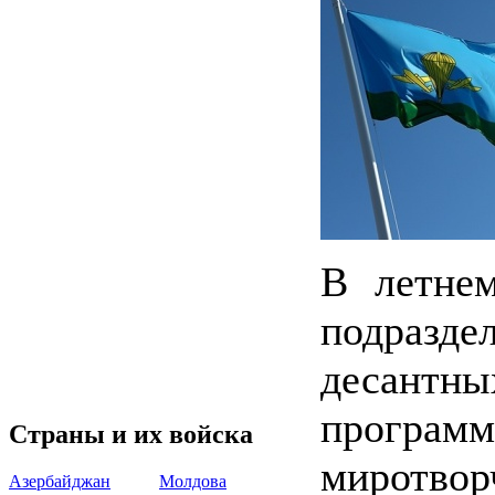
В летнем
подразде
десантн
програ
Страны и их войска
миротвор
Азербайджан
Молдова