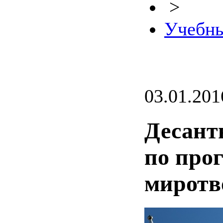
>
Учебны
03.01.201
Десант
по про
миротв