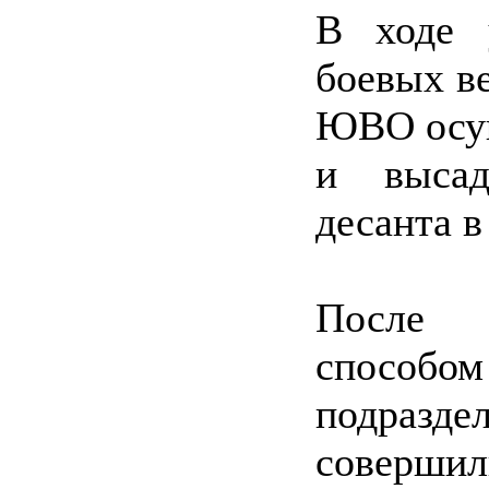
В ходе 
боевых в
ЮВО осущ
и высад
десанта в
После д
спосо
подразде
соверши