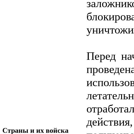
заложн
блокир
уничтожи
Перед на
провед
исполь
летатель
отработа
действи
Страны и их войска