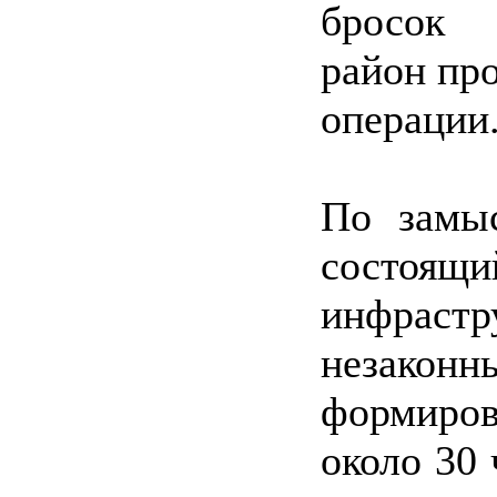
бросок 
район пр
операции
По замыс
состоящи
инфрастр
незак
формиро
около 30