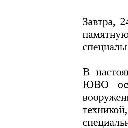
Завтра, 2
памятну
специальн
В настоя
ЮВО ос
вооруже
техни
специ