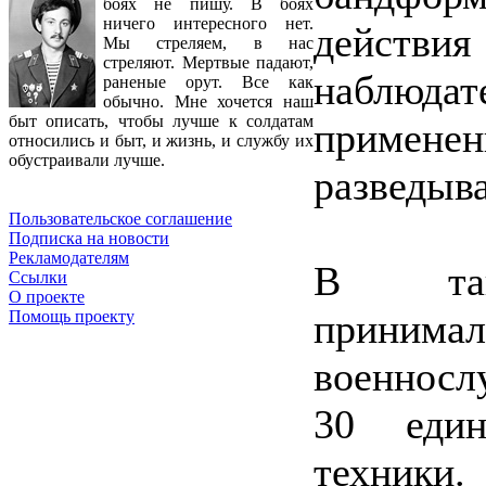
боях не пишу. В боях
ничего интересного нет.
действия
Мы стреляем, в нас
стреляют. Мертвые падают,
наблюда
раненые орут. Все как
обычно. Мне хочется наш
быт описать, чтобы лучше к солдатам
применен
относились и быт, и жизнь, и службу их
обустраивали лучше.
разведыв
Пользовательское соглашение
Подписка на новости
Рекламодателям
В такт
Ссылки
О проекте
приним
Помощь проекту
военносл
30 еди
техники.