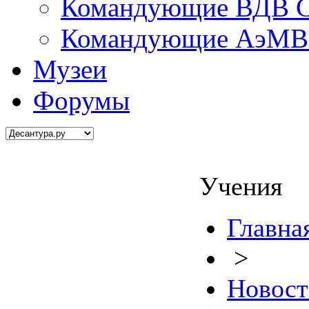
Командующие ВДВ С
Командующие АэМВ 
Музеи
Форумы
Учения
Главна
>
Новост