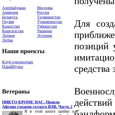
получены
Азербайджан
Молдова
Армения
Россия
Беларусь
Таджикистан
Для созд
Грузия
Туркменистан
Казахстан
Узбекистан
Кыргызстан
Украина
приближ
Латвия
Эстония
Литва
позиций 
Наши проекты
имитац
Клуб однополчан
средства 
ПараШутки
Военнос
Ветераны
дейст
НИКТО КРОМЕ НАС. Правда
Афгана глазами солдата ВДВ. Часть 2
бандфор
Я в этой книге шибко о