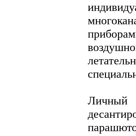
индивид
многокан
прибора
воздушн
летате
специаль
Личный 
десанти
парашют