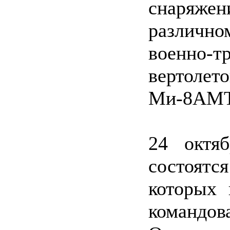
снаряже
различно
военно-т
вертол
Ми-8АМ
24 октя
состоятс
которых 
командо