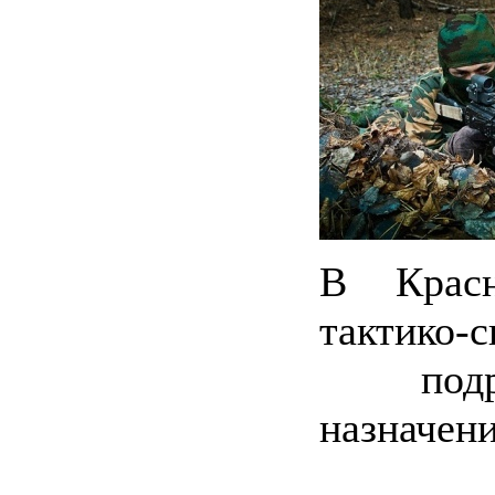
В Красн
тактик
подраз
назначен