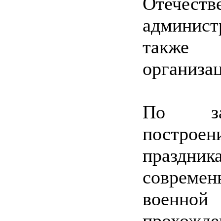
Отечест
админист
также 
организа
По зав
построе
праздни
совреме
военной
прохож