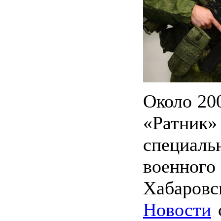
Около 20
«Ратник
специал
военного
Хабаро
Новости
с