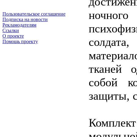
достижен
ночног
Пользовательское соглашение
Подписка на новости
психофи
Рекламодателям
Ссылки
О проекте
солдата
Помощь проекту
материа
тканей о
собой к
защиты, с
Компле
модульно