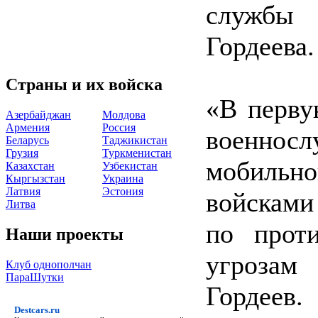
службы 
Гордеева.
Страны и их войска
«В перву
Азербайджан
Молдова
Армения
Россия
военнос
Беларусь
Таджикистан
Грузия
Туркменистан
мобильн
Казахстан
Узбекистан
Кыргызстан
Украина
Латвия
Эстония
войсками
Литва
по проти
Наши проекты
угрозам
Клуб однополчан
ПараШутки
Гордеев.
Destcars.ru