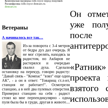
Комплексная проверка rolls royce перед покупкой.
Расшифровка rolls royce
destcars.ru
.
destcars.ru
Он отмет
уже пол
Ветераны
после
А начиналось все так…
антитерр
Из-за поворота с 3-4 метров
от бедра дух дал очередь. Я
не мог стрелять, находясь за
радистом, но Акбаров не
растерялся и очередью
«Ратник
свалил духа. Сделали
остановку на перекур, говорю радисту:
проекта 
"Давай связь - "Компас" "взял" еще один
АК", - а он в ответ: "Товарищ ст.л-нт,
станция не работает!". Осмотрели
взятого 
станцию, а в ней два пулевых отверстия.
Примерил станцию на себя - радист
исполь
стоял ко мне перпендикулярно - одна
пуля была бы в груди, другая в животе....