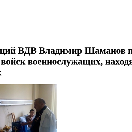
ий ВДВ Владимир Шаманов по
 войск военнослужащих, наход
х