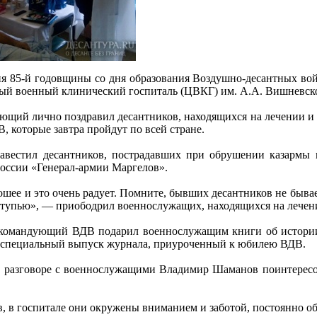
ия 85-й годовщины со дня образования Воздушно-десантных 
ный военный клинический госпиталь (ЦВКГ) им. А.А. Вишневск
ующий лично поздравил десантников, находящихся на лечении 
 которые завтра пройдут по всей стране.
вестил десантников, пострадавших при обрушении казармы 
ссии «Генерал-армии Маргелов».
ошее и это очень радует. Помните, бывших десантников не быва
ступью», — приободрил военнослужащих, находящихся на лече
 командующий ВДВ подарил военнослужащим книги об истории 
 специальный выпуск журнала, приуроченный к юбилею ВДВ.
 разговоре с военнослужащими Владимир Шаманов поинтересов
, в госпитале они окружены вниманием и заботой, постоянно об