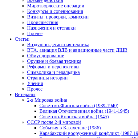
Боевые действия
Миротворческие операции
Конкурсы и соревнования
Визиты, проверки, комиссии
Происшествия
Назначения и отставки
Прочее
Статьи
Воздушно-десантная техника
ВТА, авиация ВДВ и авиационные части ДШВ
Обмундирование
Оружие и боевая техника
Реформы и перспективы
Символика и геральдика
Страницы истории
Учения
Прочее
Ветераны
2-я Мировая война
Советско-Финская война (1939-1940)
Великая Отечественная война (1941-1945)
Советско-Японская война (1945)
СССР после 2-й мировой
События в Казахстане (1986)
Карабахский вооруженный конфликт (1987-19