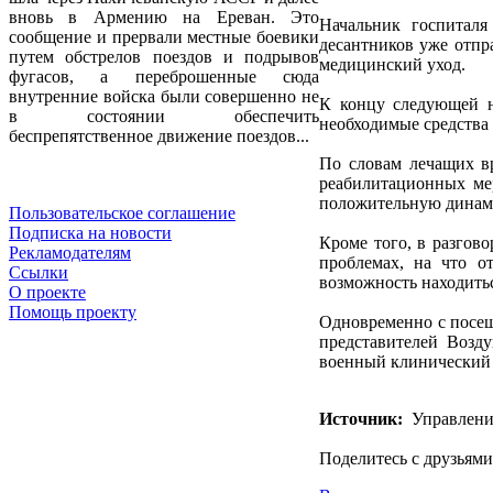
вновь в Армению на Ереван. Это
Начальник госпитал
сообщение и прервали местные боевики
десантников уже отпр
путем обстрелов поездов и подрывов
медицинский уход.
фугасов, а переброшенные сюда
внутренние войска были совершенно не
К концу следующей н
в состоянии обеспечить
необходимые средства 
беспрепятственное движение поездов...
По словам лечащих вр
реабилитационных ме
положительную динам
Пользовательское соглашение
Подписка на новости
Кроме того, в разгов
Рекламодателям
проблемах, на что о
Ссылки
возможность находитьс
О проекте
Помощь проекту
Одновременно с посе
представителей Возд
военный клинический г
Источник:
Управлени
Поделитесь с друзьями