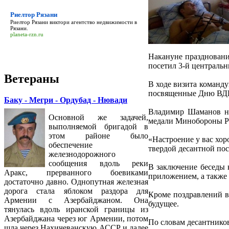
Риелтор Рязани
Риелтор Рязани
виктори агентство недвижимости в
Рязани.
planeta-rzn.ru
Накануне празднован
посетил 3-й централь
Ветераны
В ходе визита команд
посвященные Дню ВДВ,
Баку - Мегри - Ордубад - Нювади
Владимир Шаманов на
Основной же задачей,
медали Минобороны Ро
выполняемой бригадой в
этом районе было
«Настроение у вас хор
обеспечение
твердой десантной по
железнодорожного
сообщения вдоль реки
В заключение беседы
Аракс, прерванного боевиками
приложением, а также
достаточно давно. Однопутная железная
дорога стала яблоком раздора для
Кроме поздравлений в
Армении с Азербайджаном. Она
будущее.
тянулась вдоль иранской границы из
Азербайджана через юг Армении, потом
По словам десантников
шла через Нахичеванскую АССР и далее