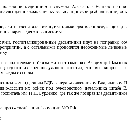
я полковник медицинской службы Александр Есипов при в
авлены для прохождения курса медицинской реабилитации, ост
едели в госпитале останутся только два военнослужащих дл
и препараты для этого имеются.
ачей, госпитализированные десантники идут на поправку, бо
роприятий, а с остальными проводятся необходимые лечебные
ику.
оре с родителями и близкими пострадавших Владимир Шаманов
тец одного из военнослужащих ответил, что все вопросы р
я рядом с сыном.
щением командующим ВДВ генерал-полковником Владимиром Ша
ушно-десантных войск под руководством начальника штаба В
оспиталь им. Н.Н. Бурденко, где так же поздравила десантнико
е пресс-службы и информации МО РФ
: