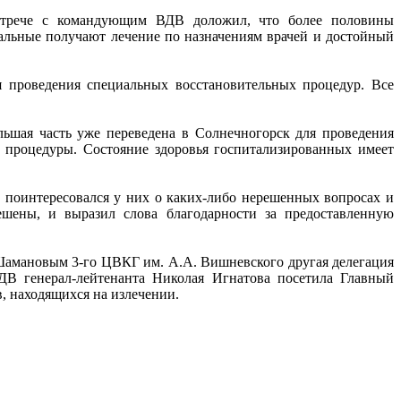
стрече с командующим ВДВ доложил, что более половины
альные получают лечение по назначениям врачей и достойный
я проведения специальных восстановительных процедур. Все
льшая часть уже переведена в Солнечногорск для проведения
 процедуры. Состояние здоровья госпитализированных имеет
 поинтересовался у них о каких-либо нерешенных вопросах и
ешены, и выразил слова благодарности за предоставленную
мановым 3-го ЦВКГ им. А.А. Вишневского другая делегация
ДВ генерал-лейтенанта Николая Игнатова посетила Главный
в, находящихся на излечении.