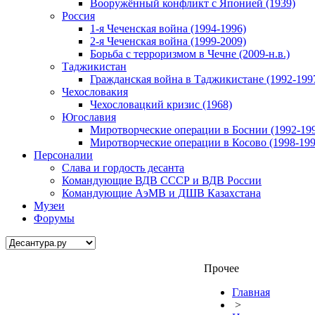
Вооружённый конфликт с Японией (1939)
Россия
1-я Чеченская война (1994-1996)
2-я Чеченская война (1999-2009)
Борьба с терроризмом в Чечне (2009-н.в.)
Таджикистан
Гражданская война в Таджикистане (1992-199
Чехословакия
Чехословацкий кризис (1968)
Югославия
Миротворческие операции в Боснии (1992-19
Миротворческие операции в Косово (1998-199
Персоналии
Слава и гордость десанта
Командующие ВДВ СССР и ВДВ России
Командующие АэМВ и ДШВ Казахстана
Музеи
Форумы
Прочее
Главная
>