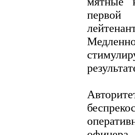
мятные 
первой
лейтен
Медленн
стимул
результа
Авторит
беспрек
операти
офицера,