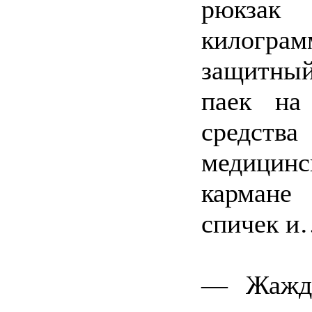
рюкзак 
килогра
защитны
паек на
средст
медицин
кармане
спичек и
— Жажду