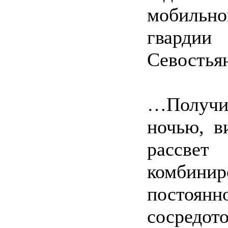
мобильн
гвардии
Севостья
…Получ
ночью, в
рассве
комбини
постоя
сосред