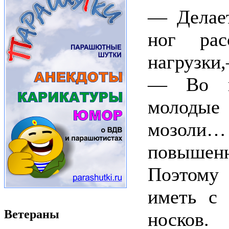
— Делает
ног рас
нагрузки
— Во вр
молодые
мозоли
повыше
Поэтому
иметь с 
Ветераны
носков.