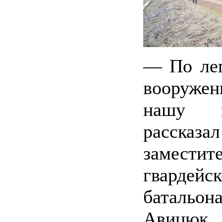
— По лег
вооруже
нашу г
рассказ
замест
гвардей
батальо
Авицюк.