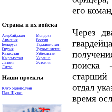
его коман
Страны и их войска
Через дв
Азербайджан
Молдова
Армения
Россия
гвардей
Беларусь
Таджикистан
Грузия
Туркменистан
получен
Казахстан
Узбекистан
Кыргызстан
Украина
поиска 
Латвия
Эстония
Литва
старший 
Наши проекты
отдал ука
Клуб однополчан
ПараШутки
время ос