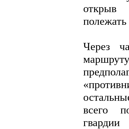
открыв
полежать
Через ч
маршру
предпол
«против
остальны
всего п
гвардии