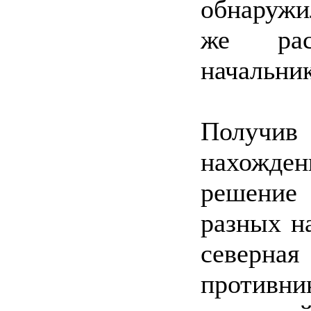
обнаружи
же рас
начальни
Получи
нахожден
решение 
разных н
северна
противник