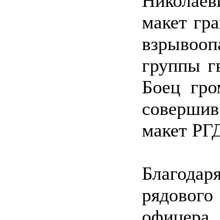
Николае
макет гр
взрывооп
группы г
Боец гро
соверши
макет РГД
Благодар
рядовог
офицера