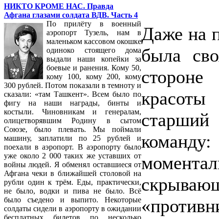
НИКТО КРОМЕ НАС. Правда
Афгана глазами солдата ВДВ. Часть 4
По прилёту в военный
Даже на 
аэропорт Тузель, нам в
маленьком кассовом окошке
была сво
одиноко стоящего дома
выдали наши копейки за
боевые и ранения. Кому 50,
стороне
кому 100, кому 200, кому
300 рублей. Потом показали в темноту и
красоты
сказали: «там Ташкент». Всем было по
фигу на наши награды, бинты и
костыли. Чиновникам и генералам,
старший
олицетворявшим Родину в сытом
Союзе, было плевать. Мы поймали
команд
машину, заплатили по 25 рублей и
поехали в аэропорт. В аэропорту было
уже около 2 000 таких же уставших от
момент
войны людей. Я обменял оставшиеся от
Афгана чеки в ближайшей столовой на
скрыва
рубли один к трём. Еды, практически,
не было, водки и пива не было. Всё
«противн
было съедено и выпито. Некоторые
солдаты сидели в аэропорту в ожидании
бесплатных билетов по несколько