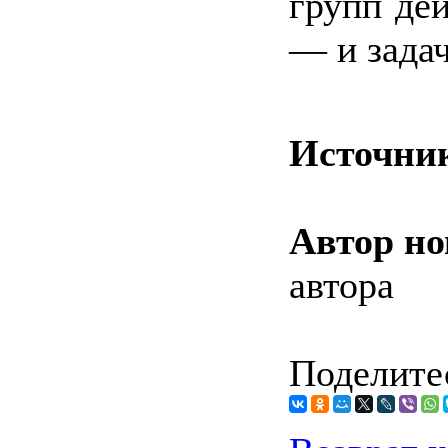
групп де
— и зада
Источни
Автор но
автора
Поделитес