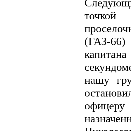
Следующ
точкой
просело
(ГАЗ‑66)
капита
секундом
нашу гру
остано
офицеру
назначе