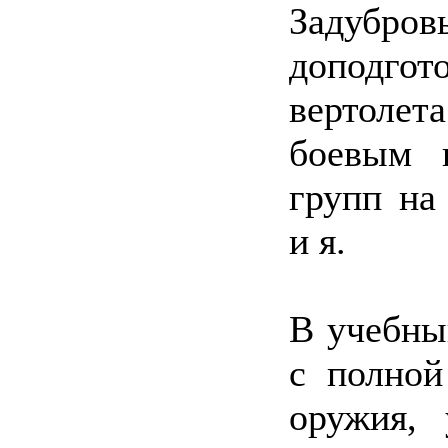
Задубро
доподго
вертоле
боевым 
групп на
и я.
В учебны
с полной
оружия, 