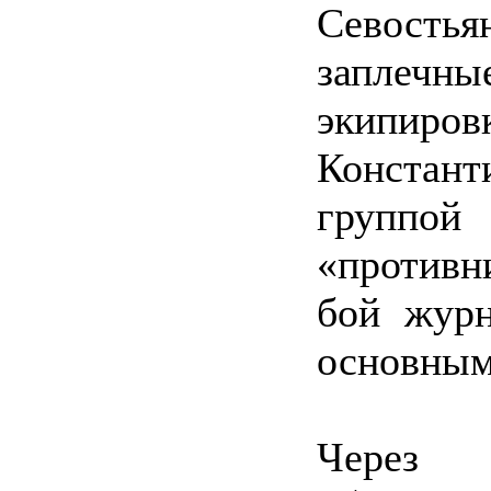
Севостья
заплеч
экипиров
Констан
группой
«противн
бой журн
основным
Через 