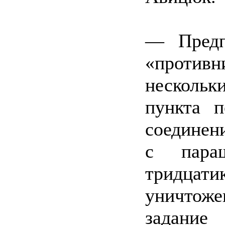
— Предп
«противн
несколь
пункта п
соединен
с пара
тридцат
уничтож
задани