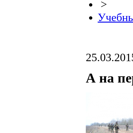
>
Учебны
25.03.201
А на п