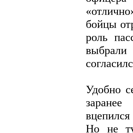
«отлично
бойцы от
роль пас
выбрал
согласилс
Удобно с
заранее
вцепился
Но не ту