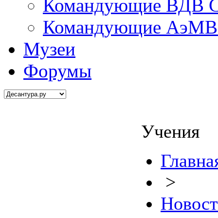
Командующие ВДВ С
Командующие АэМВ 
Музеи
Форумы
Учения
Главна
>
Новос