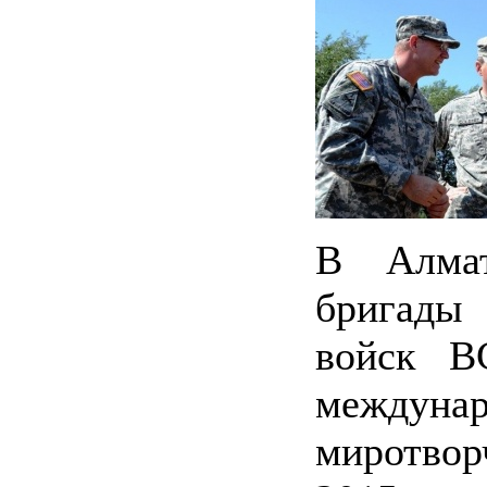
В Алмат
бригады
войск В
междунар
миротвор