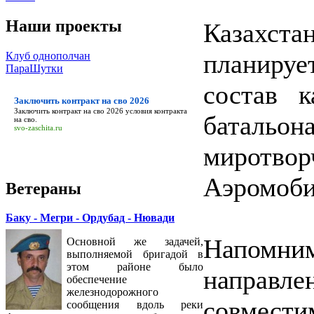
Наши проекты
Казахст
планируе
Клуб однополчан
ПараШутки
состав к
Заключить контракт на сво 2026
Заключить контракт на сво 2026
условия контракта
батальона
на сво.
svo-zaschita.ru
миротво
Аэромоби
Ветераны
Баку - Мегри - Ордубад - Нювади
Напомним
Основной же задачей,
выполняемой бригадой в
этом районе было
направле
обеспечение
железнодорожного
совмести
сообщения вдоль реки