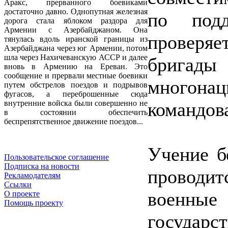
Аракс, прерванного боевиками
достаточно давно. Однопутная железная
по под
дорога стала яблоком раздора для
Армении с Азербайджаном. Она
проверяе
тянулась вдоль иранской границы из
Азербайджана через юг Армении, потом
шла через Нахичеванскую АССР и далее
бригады
вновь в Армению на Ереван. Это
сообщение и прервали местные боевики
многонац
путем обстрелов поездов и подрывов
фугасов, а переброшенные сюда
командов
внутренние войска были совершенно не
в состоянии обеспечить
беспрепятственное движение поездов...
Учение б
Пользовательское соглашение
Подписка на новости
проводи
Рекламодателям
Ссылки
военные
О проекте
Помощь проекту
государ