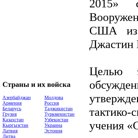
2015» с
Вооруж
США из 
Джастин 
Целью э
обсужд
Страны и их войска
утвержд
Азербайджан
Молдова
Армения
Россия
тактико-
Беларусь
Таджикистан
Грузия
Туркменистан
Казахстан
Узбекистан
учения «С
Кыргызстан
Украина
Латвия
Эстония
Литва