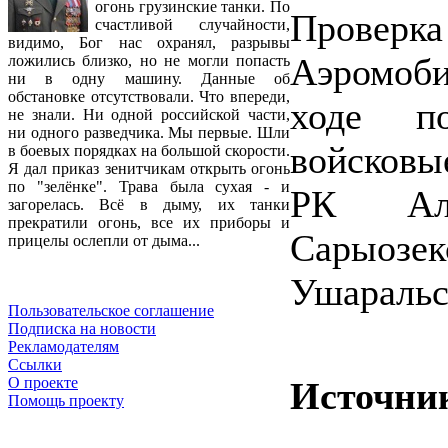
огонь грузинские танки. По
Прове
счастливой случайности,
видимо, Бог нас охранял, разрывы
Аэромоб
ложились близко, но не могли попасть
ни в одну машину. Данные об
обстановке отсутствовали. Что впереди,
ходе п
не знали. Ни одной российской части,
ни одного разведчика. Мы первые. Шли
войсковы
в боевых порядках на большой скорости.
Я дал приказ зенитчикам открыть огонь
по "зелёнке". Трава была сухая - и
РК Алма
загорелась. Всё в дыму, их танки
прекратили огонь, все их приборы и
Сарыозе
прицелы ослепли от дыма...
Ушаральс
Пользовательское соглашение
Подписка на новости
Рекламодателям
Ссылки
О проекте
Источни
Помощь проекту