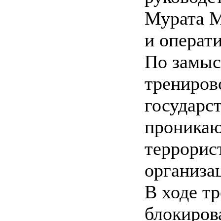
Мурата М
и операт
По замыс
трениров
государс
проникаю
террорис
организ
В ходе т
блокиров