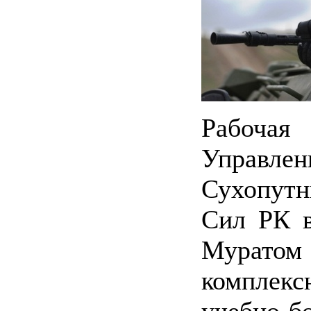
Рабочая
Управл
Сухопут
Сил РК в
Муратом 
комплекс
учебно