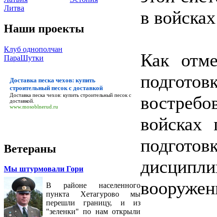
Литва
в войсках
Наши проекты
Клуб однополчан
Как отме
ПараШутки
подгот
Доставка песка чехов: купить
строительный песок с доставкой
Доставка песка чехов: купить строительный песок с
востребо
доставкой
.
www.mosoblnerud.ru
войсках 
подгото
Ветераны
дисципл
Мы штурмовали Гори
вооружен
В районе населенного
пункта Хетагурово мы
перешли границу, и из
"зеленки" по нам открыли