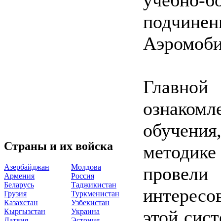
подчине
Аэромоби
Главно
ознакомл
обучен
Страны и их войска
методике
Азербайджан
Молдова
провели
Армения
Россия
Беларусь
Таджикистан
интересо
Грузия
Туркменистан
Казахстан
Узбекистан
этой сис
Кыргызстан
Украина
Латвия
Эстония