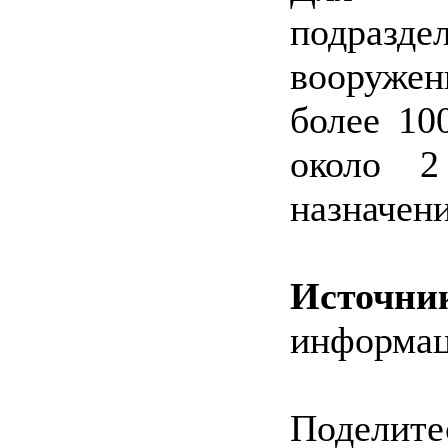
подразд
вооруже
более 10
около 2
назначени
Источни
информа
Поделитес