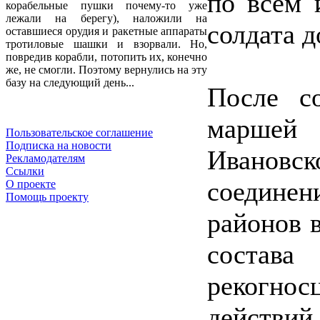
по всем 
корабельные пушки почему-то уже
лежали на берегу), наложили на
солдата д
оставшиеся орудия и ракетные аппараты
тротиловые шашки и взорвали. Но,
повредив корабли, потопить их, конечно
же, не смогли. Поэтому вернулись на эту
базу на следующий день...
После с
маршей
Пользовательское соглашение
Подписка на новости
Ивановс
Рекламодателям
Ссылки
соединен
О проекте
Помощь проекту
районов 
состав
рекогнос
действий.