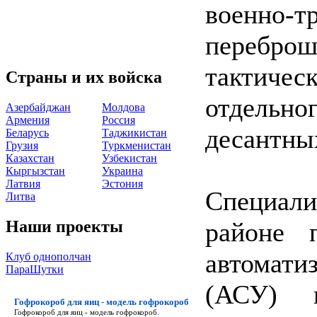
военно-
перебро
тактичес
Страны и их войска
отдельн
Азербайджан
Молдова
Армения
Россия
десантны
Беларусь
Таджикистан
Грузия
Туркменистан
Казахстан
Узбекистан
Кыргызстан
Украина
Латвия
Эстония
Специал
Литва
Наши проекты
районе 
автомати
Клуб однополчан
ПараШутки
(АСУ) в
Гофрокороб для яиц - модель гофрокороб
Гофрокороб для яиц - модель гофрокороб
.