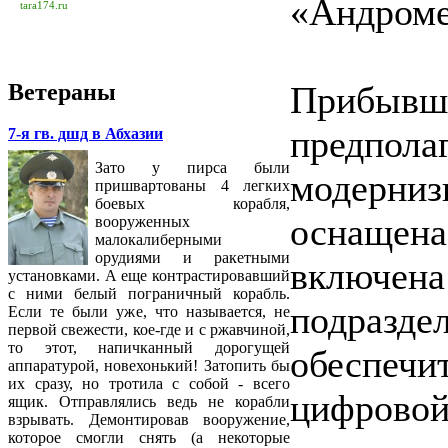
«Андроме
tara174.ru
Ветераны
Прибывш
предп
7-я гв. дшд в Абхазии
Зато у пирса были
модерн
пришвартованы 4 легких
боевых корабля,
оснащен
вооруженных
малокалиберными
орудиями и ракетными
включена
установками. А еще контрастировавший
с ними белый пограничный корабль.
подразд
Если те были уже, что называется, не
первой свежести, кое-где и с ржавчиной,
то этот, напичканный дорогущей
обеспе
аппаратурой, новехонький! Затопить бы
их сразу, но тротила с собой - всего
цифрово
ящик. Отправлялись ведь не корабли
взрывать. Демонтировав вооружение,
которое смогли снять (а некоторые