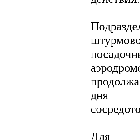
Подразде
штурмов
посадоч
аэродро
продолжа
дня п
сосредото
Для п