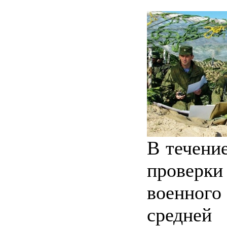
В течение
проверк
военног
средней