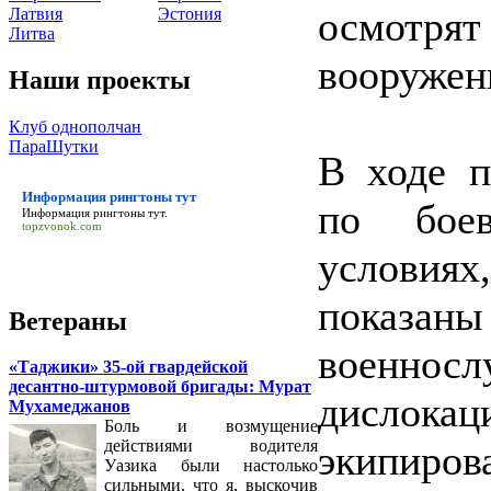
осмотря
Латвия
Эстония
Литва
вооружен
Наши проекты
Клуб однополчан
ПараШутки
В ходе п
Информация рингтоны тут
по бое
Информация рингтоны тут
.
topzvonok.com
условия
показ
Ветераны
военносл
«Таджики» 35-ой гвардейской
десантно-штурмовой бригады: Мурат
дислока
Мухамеджанов
Боль и возмущение
действиями водителя
экипиров
Уазика были настолько
сильными, что я, выскочив