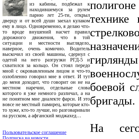
полигоне
из кабины, подбежал к
находившемуся за рулем
технике 
парню лет 25-ти, открыл
дверцу и от всей души заехал кулаком
ему в лицо. Одновременно, я делаю что-
стрелк
то вроде внушений насчет правил
дорожного движения, что в той
назначе
ситуации и местности выглядело,
наверное, очень комично. Водитель
выскочил из своей машины, сдернул с
гирлянды
одетой на него разгрузки РГД-5 и
схватился за кольцо. Он стоял передо
военнос
мной с окровавленным лицом и что-то
озлобленно говорил мне в ответ. И тут
до меня доходит, что говорит он не на
боевой с
местном наречии, отдельные слова
которого я уже немного различал, а на
бригады.
не понятном мне диалекте фарси. И это
вовсе не местный памирец, которые кто-
то хуже, кто-то лучше, но разговаривали
на русском, а афганский моджахед…
На сего
Пользовательское соглашение
Подписка на новости