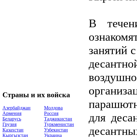
В течен
ознаком
занятий 
десантн
воздуш
организа
Страны и их войска
парашют
Азербайджан
Молдова
Армения
Россия
для деса
Беларусь
Таджикистан
Грузия
Туркменистан
десантн
Казахстан
Узбекистан
Кыргызстан
Украина