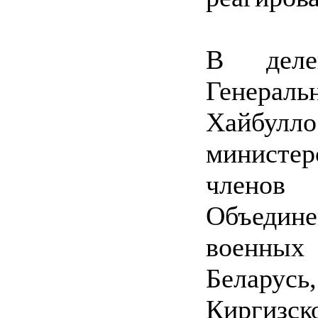
В деле
Генерал
Хайбулл
министе
члено
Объедин
военных 
Беларус
Киргизск