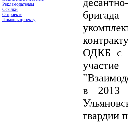
десантно
Рекламодателям
Ссылки
бригад
О проекте
Помощь проекту
укомплек
контракт
ОДКБ с ф
участи
"Взаимоде
в 2013 
Ульяновс
гвардии 