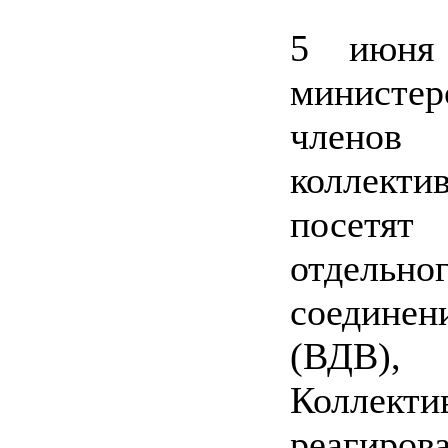
5 июня 
министе
членов
коллект
посетят
отдель
соединен
(ВДВ),
Коллек
реагиров