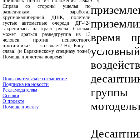
пришлось почти из положения лёжа.
призем
Справа со стороны ущелья по
разведчикам заработал
крупнокалиберный ДШК, полетели
приземл
густые автоматные очереди. ДГ-424
закрепилась на краю русла. Сколько
время п
может драться разведгруппа из 13
человек против неизвестного
противника? — кто знает? Но, Богу —
условный
слава! (и Баракинскому спецназу тоже!)
Помощь прилетела вовремя!
воздей
десантн
Пользовательское соглашение
Подписка на новости
групп
Рекламодателям
Ссылки
О проекте
мотодель
Помощь проекту
Десант