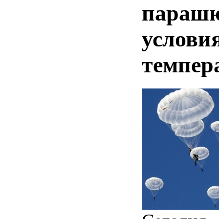
парашю
услови
темпер