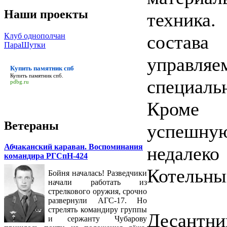
Наши проекты
техника
Клуб однополчан
состава
ПараШутки
управл
Купить памятник спб
Купить памятник спб
.
специал
pdbg.ru
Кроме э
Ветераны
успешную
Абчаканский караван. Воспоминания
недалек
командира РГСпН-424
Котельны
Бойня началась! Разведчики
начали работать из
стрелкового оружия, срочно
развернули АГС-17. Но
стрелять командиру группы
Десантни
и сержанту Чубарову