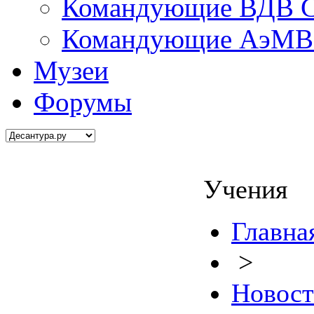
Командующие ВДВ С
Командующие АэМВ 
Музеи
Форумы
Учения
Главна
>
Новос