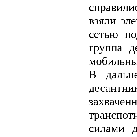
справилис
взяли эл
сетью по
группа д
мобильны
В дальн
десантни
захвачен
транспо
силами д