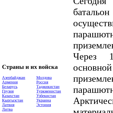
Сегодня
батальо
осущест
парашют
приземле
Через 
основной
Страны и их войска
приземл
Азербайджан
Молдова
Армения
Россия
парашют
Беларусь
Таджикистан
Грузия
Туркменистан
Казахстан
Узбекистан
Арктич
Кыргызстан
Украина
Латвия
Эстония
материа
Литва