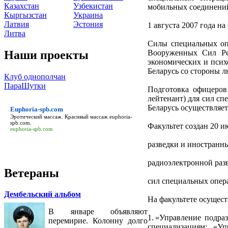
Казахстан
Узбекистан
мобильных соединений
Кыргызстан
Украина
Латвия
Эстония
1 августа 2007 года н
Литва
Силы специальных оп
Наши проекты
Вооруженных Сил Рес
экономических и псих
Беларусь со стороны л
Клуб однополчан
ПараШутки
Подготовка офицеров
лейтенант) для сил с
Беларусь осуществляет
Euphoria-spb.com
Эротический массаж. Красивый массаж
euphoria-
spb.com
.
Факультет создан 20 ию
euphoria-spb.com
разведки и иностранн
радиоэлектронной раз
Ветераны
сил специальных опер
Дембельский альбом
На факультете осущест
В январе объявляют
1. «Управление подр
перемирие. Колонну долго
специализациям: «Уп