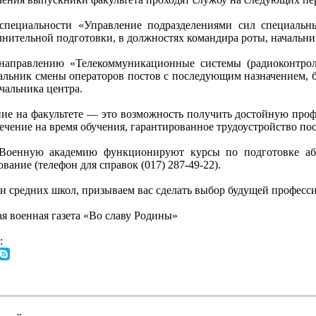
специальности «Управление подразделениями сил специаль
лнительной подготовки, в должностях командира роты, начальник
направлению «Телекоммуникационные системы (радиоконтрол
чальник смены операторов постов с последующим назначением, 
чальника центра.
ние на факультете — это возможность получить достойную проф
ечение на время обучения, гарантированное трудоустройство пос
оенную академию функционируют курсы по подготовке аби
вание (телефон для справок (017) 287-49-22).
 средних школ, призываем вас сделать выбор будущей профессии
я военная газета «Во славу Родины»
: