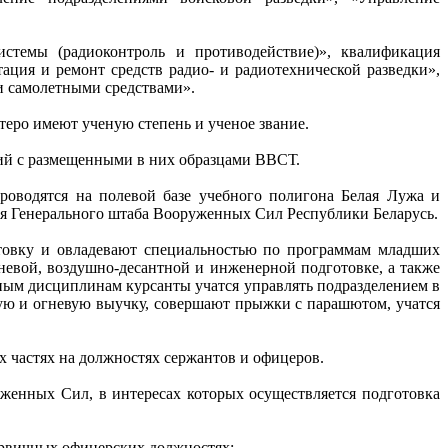
стемы (радиоконтроль и противодействие)», квалификация
ция и ремонт средств радио- и радиотехнической разведки»,
и самолетными средствами».
еро имеют ученую степень и ученое звание.
рий с размещенными в них образцами ВВСТ.
роводятся на полевой базе учебного полигона Белая Лужа и
ия Генерального штаба Вооруженных Сил Республики Беларусь.
отовку и овладевают специальностью по программам младших
гневой, воздушно-десантной и инженерной подготовке, а также
ным дисциплинам курсанты учатся управлять подразделением в
ую и огневую выучку, совершают прыжки с парашютом, учатся
х частях на должностях сержантов и офицеров.
женных Сил, в интересах которых осуществляется подготовка
ервичных офицерских должностях: