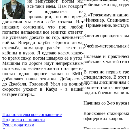
не выпускают, потом мы
мобильными подразделе
всё-таки едем. Нам говорят
не поддаваться на
2. «Телекоммуникаци
провокации, но во время
«Инженер. Специалист
движения мы сами себе хозяева. Нет
«Применение, эксплуа
никаких сомнений, что при любой
попытке нападения все зенитки ответят.
Занятия проводятся в
Не успеваем доехать до гор, начинается
война. Впереди клубы чёрного дыма,
Учебно-материальная 
стрельба, командир расчёта лезет из
кабины в кузов. Я одеваю каску, какое-
Полевые и практичес
то время сижу, потом швыряю её в угол.
войсковых частей сил
Машины по дороге идут непрерывным
потоком, по зелёнке молотят стоящие на
В течение первых тр
постах вдоль дороги танки и БМП,
специалистов. В этот 
добавляют наши зенитки. Добираемся
другим дисциплинам б
до Джабаля. Головной Урал на полной
соответствии с выбра
скорости уходит в Кабул - в нашей
водить боевые машины,
батарее потери...
Начиная со 2‑го курса
Войсковые стажировки
Пользовательское соглашение
офицерских кадров.
Подписка на новости
Рекламодателям
После завершения обу