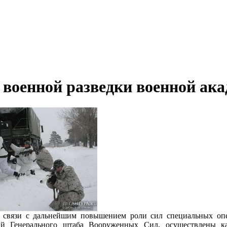
 военной разведки военной ак
в связи с дальнейшим повышением роли сил специальных оп
ий Генерального штаба Вооруженных Сил, осуществлены ка