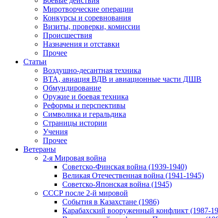
Боевые действия
Миротворческие операции
Конкурсы и соревнования
Визиты, проверки, комиссии
Происшествия
Назначения и отставки
Прочее
Статьи
Воздушно-десантная техника
ВТА, авиация ВДВ и авиационные части ДШВ
Обмундирование
Оружие и боевая техника
Реформы и перспективы
Символика и геральдика
Страницы истории
Учения
Прочее
Ветераны
2-я Мировая война
Советско-Финская война (1939-1940)
Великая Отечественная война (1941-1945)
Советско-Японская война (1945)
СССР после 2-й мировой
События в Казахстане (1986)
Карабахский вооруженный конфликт (1987-19