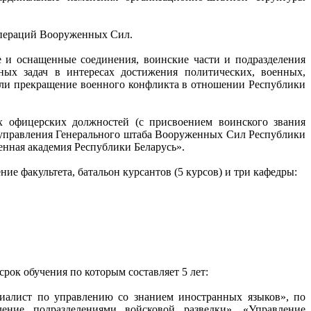
 операций Вооруженных Сил.
 и оснащенные соединения, воинские части и подразделения
ых задач в интересах достижения политических, военных,
или прекращение военного конфликта в отношении Республики
 офицерских должностей (с присвоением воинского звания
о управления Генерального штаба Вооруженных Сил Республики
енная академия Республики Беларусь».
ние факультета, батальон курсантов (5 курсов) и три кафедры:
рок обучения по которым составляет 5 лет:
циалист по управлению со знанием иностранных языков», по
ление подразделениями войсковой разведки», «Управление