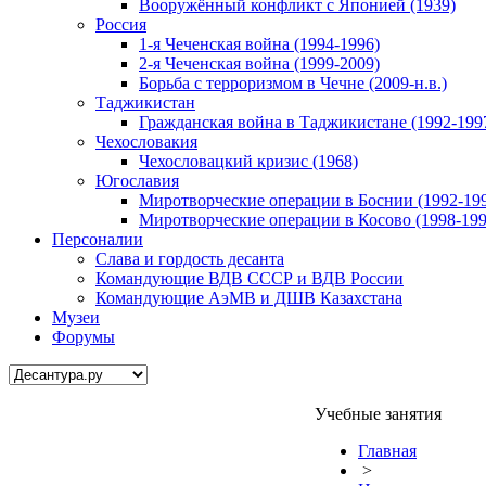
Вооружённый конфликт с Японией (1939)
Россия
1-я Чеченская война (1994-1996)
2-я Чеченская война (1999-2009)
Борьба с терроризмом в Чечне (2009-н.в.)
Таджикистан
Гражданская война в Таджикистане (1992-199
Чехословакия
Чехословацкий кризис (1968)
Югославия
Миротворческие операции в Боснии (1992-19
Миротворческие операции в Косово (1998-199
Персоналии
Слава и гордость десанта
Командующие ВДВ СССР и ВДВ России
Командующие АэМВ и ДШВ Казахстана
Музеи
Форумы
Учебные занятия
Главная
>