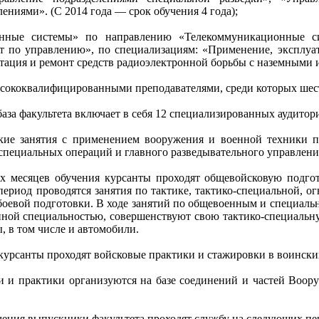
ниями». (С 2014 года — срок обучения 4 года);
онные системы» по направлению «Телекоммуникационные си
 по управлению», по специализациям: «Применение, эксплуата
тация и ремонт средств радиоэлектронной борьбы с наземными 
ысококвалифицированными преподавателями, среди которых шест
база факультета включает в себя 12 специализированных аудито
кие занятия с применением вооружения и военной техники п
 специальных операций и главного разведывательного управлен
ех месяцев обучения курсанты проходят общевойсковую подг
период проводятся занятия по тактике, тактико-специальной, о
оевой подготовки. В ходе занятий по общевоенным и специаль
нной специальностью, совершенствуют свою тактико-специальн
 в том числе и автомобили.
 курсанты проходят войсковые практики и стажировки в воински
 и практики организуются на базе соединений и частей Воору
чения выпускники факультета проходят службу на следующих п