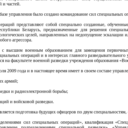
 и частей.
а базе управления было создано командование сил специальных
ераций представляют собой специально созданные, обученные
публики Беларусь, предназначенные для решения специальн
ологических целей, направленных на недопущение эскалации 
юбого агрессора.
 с высшим военным образованием для замещения первичных
пециальных операций и в интересах главного разведывательног
ся на факультете военной разведки учреждения образования «Во
ля 2009 года и в настоящее время имеет в своем составе управле
ых армий;
ведки и радиоэлектронной борьбы;
аций и войсковой разведки.
вляется подготовка будущих офицеров по двум специальностям, с
азделениями сил специальных операций», квалификация «Спе
равление подразделениями специальной разведки», «Управ