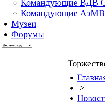
Командующие ВДВ С
Командующие АэМВ 
Музеи
Форумы
Торжеств
Главна
>
Новост