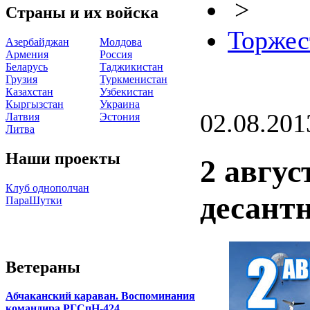
>
Страны и их войска
Торжес
Азербайджан
Молдова
Армения
Россия
Беларусь
Таджикистан
Грузия
Туркменистан
Казахстан
Узбекистан
Кыргызстан
Украина
02.08.201
Латвия
Эстония
Литва
Наши проекты
2 авгус
Клуб однополчан
десант
ПараШутки
Ветераны
Абчаканский караван. Воспоминания
командира РГСпН-424