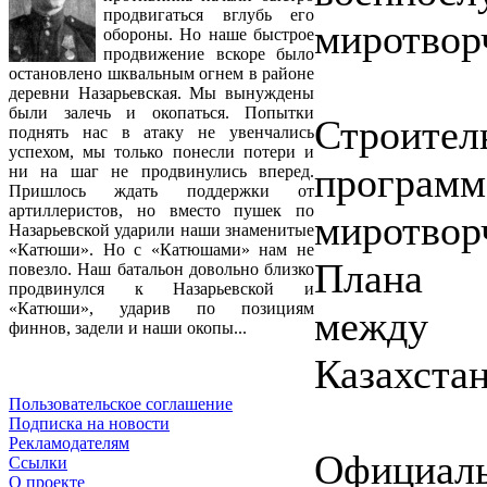
продвигаться вглубь его
миротвор
обороны. Но наше быстрое
продвижение вскоре было
остановлено шквальным огнем в районе
деревни Назарьевская. Мы вынуждены
были залечь и окопаться. Попытки
Строител
поднять нас в атаку не увенчались
успехом, мы только понесли потери и
программ
ни на шаг не продвинулись вперед.
Пришлось ждать поддержки от
артиллеристов, но вместо пушек по
миротво
Назарьевской ударили наши знаменитые
«Катюши». Но с «Катюшами» нам не
Плана п
повезло. Наш батальон довольно близко
продвинулся к Назарьевской и
«Катюши», ударив по позициям
между 
финнов, задели и наши окопы...
Казахста
Пользовательское соглашение
Подписка на новости
Рекламодателям
Официа
Ссылки
О проекте