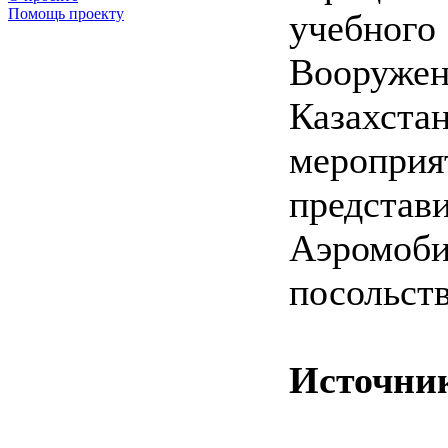
Помощь проекту
учебного
Вооруж
Казахстан
меропр
предст
Аэромоби
посольст
Источни