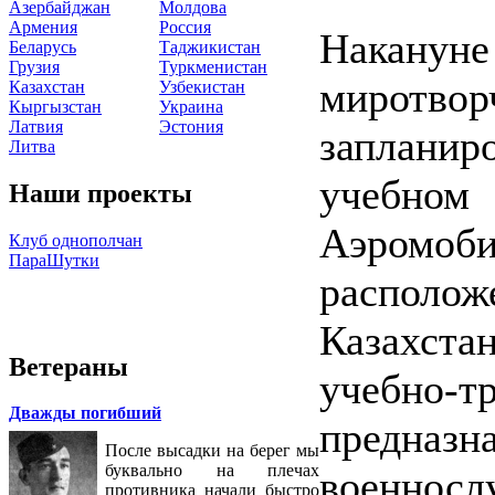
Азербайджан
Молдова
Армения
Россия
Наканун
Беларусь
Таджикистан
Грузия
Туркменистан
миротвор
Казахстан
Узбекистан
Кыргызстан
Украина
Латвия
Эстония
запланиро
Литва
учебн
Наши проекты
Аэромо
Клуб однополчан
ПараШутки
располож
Казахста
Ветераны
учебно
Дважды погибший
предна
После высадки на берег мы
буквально на плечах
военносл
противника начали быстро