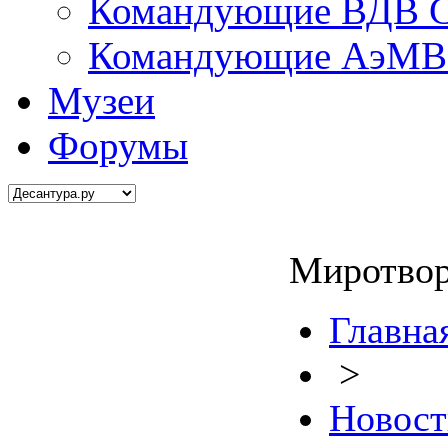
Командующие ВДВ С
Командующие АэМВ 
Музеи
Форумы
Миротвор
Главна
>
Новост