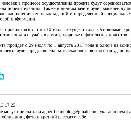
 человек в процессе осуществления проекта будут соревновать
анда-победительница. Также в личном зачете будет выявлен лу
ходе выполнения тестовых заданий и определенный специальным
ссовой информации.
ет проводиться с 5 по 10 июля текущего года. Основными кри
утствие опыта службы в армии, здоровье и физическая подготовл
та пройдет с 29 июля по 1 августа 2013 года в одной из вои
проекта будет представлена на телеканале Союзного государства
:
13 17:25
могут прислать на адрес belmilblog@gmail.com, указав в нем фа
убликации, фото и краткий рассказ о себе.