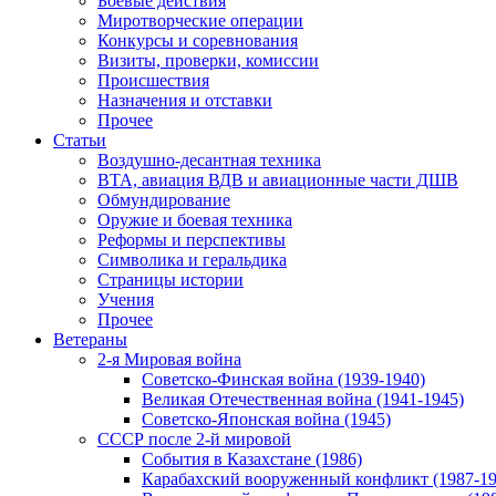
Боевые действия
Миротворческие операции
Конкурсы и соревнования
Визиты, проверки, комиссии
Происшествия
Назначения и отставки
Прочее
Статьи
Воздушно-десантная техника
ВТА, авиация ВДВ и авиационные части ДШВ
Обмундирование
Оружие и боевая техника
Реформы и перспективы
Символика и геральдика
Страницы истории
Учения
Прочее
Ветераны
2-я Мировая война
Советско-Финская война (1939-1940)
Великая Отечественная война (1941-1945)
Советско-Японская война (1945)
СССР после 2-й мировой
События в Казахстане (1986)
Карабахский вооруженный конфликт (1987-19