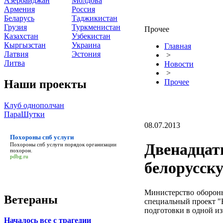
Азербайджан
Молдова
Армения
Россия
Беларусь
Таджикистан
Грузия
Туркменистан
Прочее
Казахстан
Узбекистан
Кыргызстан
Украина
Главная
Латвия
Эстония
>
Литва
Новости
>
Наши проекты
Прочее
Клуб однополчан
ПараШутки
08.07.2013
Похороны спб услуги
Двенадцать
Похороны спб услуги
порядок организации
похорон.
pdbg.ru
белорусск
Министерство обороны
Ветераны
специальный проект "Б
подготовки в одной и
Началось все с трагедии