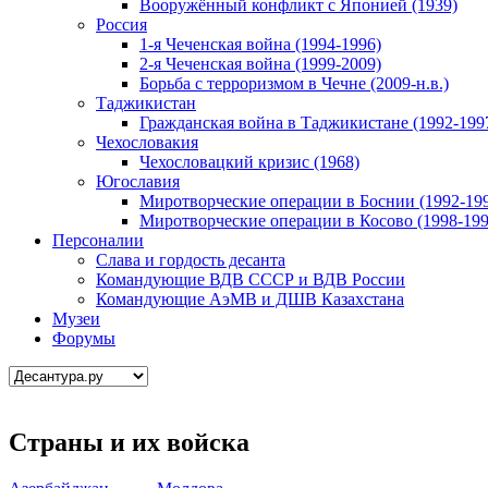
Вооружённый конфликт с Японией (1939)
Россия
1-я Чеченская война (1994-1996)
2-я Чеченская война (1999-2009)
Борьба с терроризмом в Чечне (2009-н.в.)
Таджикистан
Гражданская война в Таджикистане (1992-199
Чехословакия
Чехословацкий кризис (1968)
Югославия
Миротворческие операции в Боснии (1992-19
Миротворческие операции в Косово (1998-199
Персоналии
Слава и гордость десанта
Командующие ВДВ СССР и ВДВ России
Командующие АэМВ и ДШВ Казахстана
Музеи
Форумы
Страны и их войска