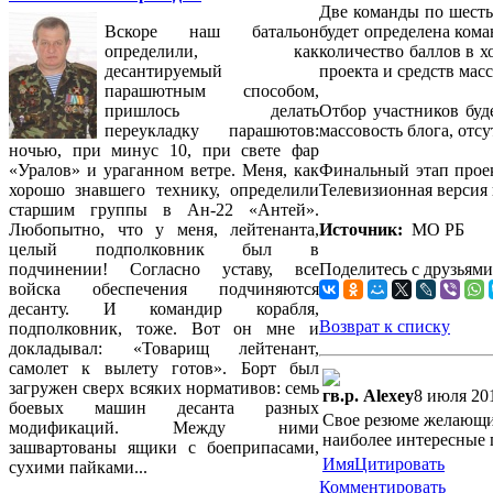
Две команды по шесть
будет определена ком
Вскоре наш батальон
количество баллов в 
определили, как
проекта и средств ма
десантируемый
парашютным способом,
Отбор участников буд
пришлось делать
массовость блога, отс
переукладку парашютов:
ночью, при минус 10, при свете фар
Финальный этап проек
«Уралов» и ураганном ветре. Меня, как
Телевизионная версия 
хорошо знавшего технику, определили
старшим группы в Ан-22 «Антей».
Источник:
МО РБ
Любопытно, что у меня, лейтенанта,
целый подполковник был в
Поделитесь с друзьями
подчинении! Согласно уставу, все
войска обеспечения подчиняются
десанту. И командир корабля,
Возврат к списку
подполковник, тоже. Вот он мне и
докладывал: «Товарищ лейтенант,
самолет к вылету готов». Борт был
загружен сверх всяких нормативов: семь
гв.р. Alexey
8 июля 20
боевых машин десанта разных
Свое резюме желающие 
модификаций. Между ними
наиболее интересные п
зашвартованы ящики с боеприпасами,
Имя
Цитировать
сухими пайками...
Комментировать